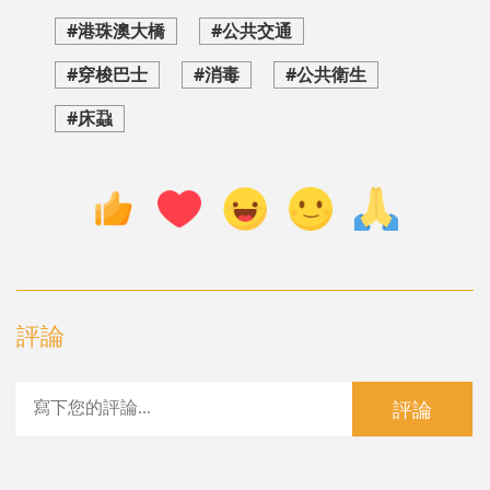
#港珠澳大橋
#公共交通
#穿梭巴士
#消毒
#公共衛生
#床蝨
評論
評論