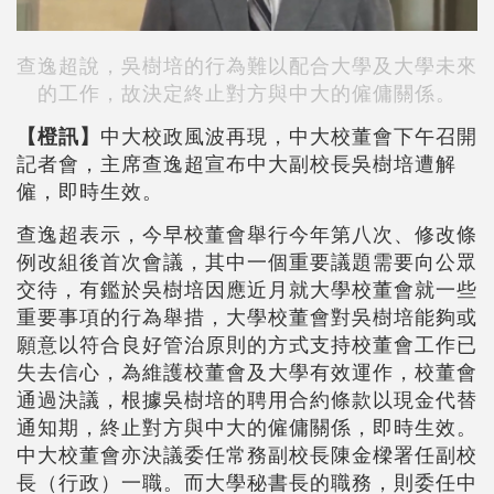
查逸超說，吳樹培的行為難以配合大學及大學未來
的工作，故決定終止對方與中大的僱傭關係。
【橙訊】
中大校政風波再現，中大校董會下午召開
記者會，主席查逸超宣布中大副校長吳樹培遭解
僱，即時生效。
查逸超表示，今早校董會舉行今年第八次、修改條
例改組後首次會議，其中一個重要議題需要向公眾
交待，有鑑於吳樹培因應近月就大學校董會就一些
重要事項的行為舉措，大學校董會對吳樹培能夠或
願意以符合良好管治原則的方式支持校董會工作已
失去信心，為維護校董會及大學有效運作，校董會
通過決議，根據吳樹培的聘用合約條款以現金代替
通知期，終止對方與中大的僱傭關係，即時生效。
中大校董會亦決議委任常務副校長陳金樑署任副校
長（行政）一職。而大學秘書長的職務，則委任中