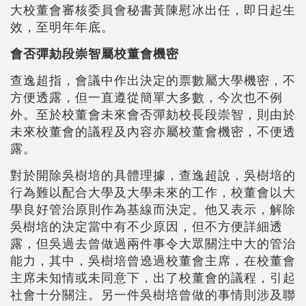
大校董會審核委員會秘書黃陳慰冰出任，即日起生
效，至明年年底。
會否彈劾段崇智屬校董會機密
查逸超指，會議中作出決定的票數屬大學機密，不
方便透露，但一直遵從簡單大多數，今次也不例
外。至於校董會未來會否彈劾校長段崇智，則由於
未來校董會的議程及內容亦屬校董會機密，不便透
露。
對於開除吳樹培的具體理據，查逸超說，吳樹培的
行為難以配合大學及大學未來的工作，校董會以大
學良好管治原則作為基線而決定。他又表示，解除
吳樹培的決定當中有不少原因，但不方便詳細透
露，但吳過去曾做過兩件事令大眾關注中大的管治
能力，其中，吳樹培曾遶過校董會主席，在校董會
主席未知情或未同意下，出了校董會的議程，引起
社會十分關注。另一件吳樹培曾做的事情則涉及聯