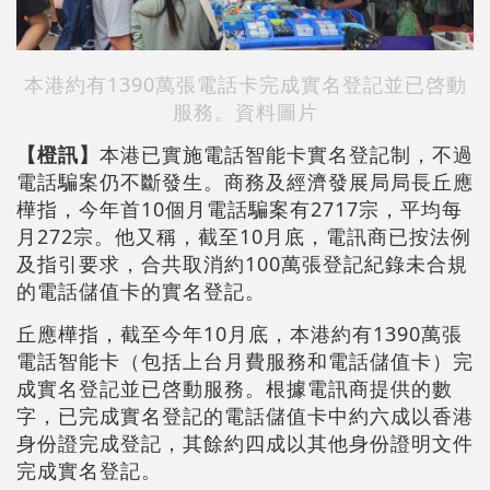
本港約有1390萬張電話卡完成實名登記並已啓動
服務。資料圖片
【橙訊】
本港已實施電話智能卡實名登記制，不過
電話騙案仍不斷發生。商務及經濟發展局局長丘應
樺指，今年首10個月電話騙案有2717宗，平均每
月272宗。他又稱，截至10月底，電訊商已按法例
及指引要求，合共取消約100萬張登記紀錄未合規
的電話儲值卡的實名登記。
丘應樺指，截至今年10月底，本港約有1390萬張
電話智能卡（包括上台月費服務和電話儲值卡）完
成實名登記並已啓動服務。根據電訊商提供的數
字，已完成實名登記的電話儲值卡中約六成以香港
身份證完成登記，其餘約四成以其他身份證明文件
完成實名登記。