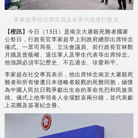
李家超率領出席官員及各界代表進行默哀。
【橙訊】
今日（13日）是南京大屠殺死難者國家
公祭日，行政長官李家超早上到政府總部出席悼念
儀式。一眾司局長、立法會議員、前行政長官林鄭
月娥及曾蔭權、退伍軍人及學生代表等出席悼念。
他強調必須牢記歷史、不忘過去、珍愛和平。
李家超在社交專頁表示，他出席悼念南京大屠殺死
難者和所有慘遭日本侵略者殺戮的死難同胞，緬懷
為中國人民抗日戰爭獻出生命的革命先烈和民族英
雄。儀式上他率領各人全場默哀兩分鐘，並代表獻
上花圈及簽署紀念冊。