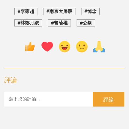
#李家超
#南京大屠殺
#悼念
#林鄭月娥
#曾蔭權
#公祭
評論
評論