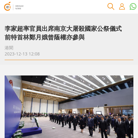
李家超率官員出席南京大屠殺國家公祭儀式
前特首林鄭月娥曾蔭權亦參與
港聞
2023-12-13 12:08