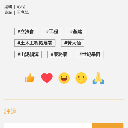
編輯 | 彭程
責編 | 王兆陽
#立法會
#工程
#基建
#土木工程拓展署
#黃大仙
#山泥傾瀉
#渠務署
#世紀暴雨
評論