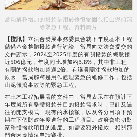
當局解釋增加的撥款是用於修復鞏固包括山泥傾瀉
等緊急工程。資料圖片
【橙訊】
立法會發展事務委員會就下年度基本工程
儲備基金整體撥款進行討論。當局向立法會提交的
文件顯示，2024至2025年度的有關撥款的總數接
近506億元，年度同比增加約3.8%，其中非工程
有關的撥款增加超過2倍。有議員關注撥款增加的
原因，當局解釋是用作處理緊急的維修工作，包括
山泥傾瀉事故等的緊急工程。
在土木工程拓展署的文件中，當局表示在在預計下
年度就所有整體撥款分目的撥款需求時，已計及過
往的開支模式、現有的承擔額，以及各分目項下預
期在下個財政年度進行的工程項目。政府會密切監
察整體撥款項目的進度。如需要額外撥款，相關部
門會因應情況申請審批。