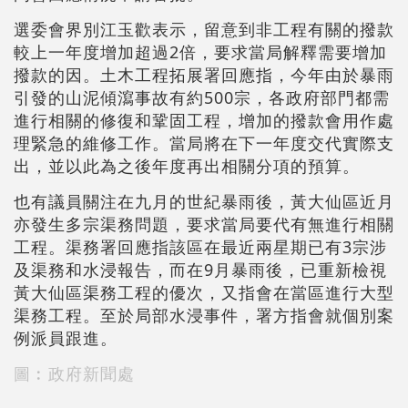
選委會界別江玉歡表示，留意到非工程有關的撥款
較上一年度增加超過2倍，要求當局解釋需要增加
撥款的因。土木工程拓展署回應指，今年由於暴雨
引發的山泥傾瀉事故有約500宗，各政府部門都需
進行相關的修復和鞏固工程，增加的撥款會用作處
理緊急的維修工作。當局將在下一年度交代實際支
出，並以此為之後年度再出相關分項的預算。
也有議員關注在九月的世紀暴雨後，黃大仙區近月
亦發生多宗渠務問題，要求當局要代有無進行相關
工程。渠務署回應指該區在最近兩星期已有3宗涉
及渠務和水浸報告，而在9月暴雨後，已重新檢視
黃大仙區渠務工程的優次，又指會在當區進行大型
渠務工程。至於局部水浸事件，署方指會就個別案
例派員跟進。
圖︰政府新聞處