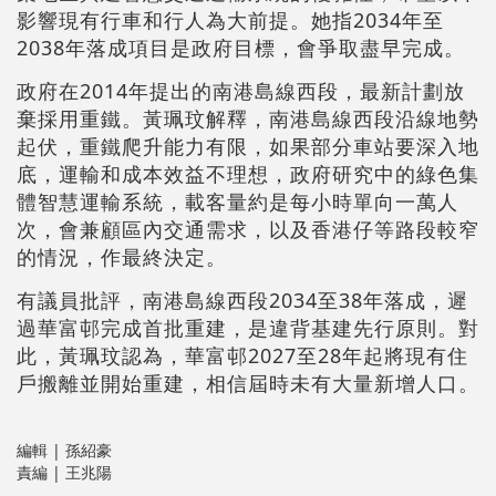
影響現有行車和行人為大前提。她指2034年至
2038年落成項目是政府目標，會爭取盡早完成。
政府在2014年提出的南港島線西段，最新計劃放
棄採用重鐵。黃珮玟解釋，南港島線西段沿線地勢
起伏，重鐵爬升能力有限，如果部分車站要深入地
底，運輸和成本效益不理想，政府研究中的綠色集
體智慧運輸系統，載客量約是每小時單向一萬人
次，會兼顧區內交通需求，以及香港仔等路段較窄
的情況，作最終決定。
有議員批評，南港島線西段2034至38年落成，遲
過華富邨完成首批重建，是違背基建先行原則。對
此，黃珮玟認為，華富邨2027至28年起將現有住
戶搬離並開始重建，相信屆時未有大量新增人口。
編輯 | 孫紹豪
責編 | 王兆陽