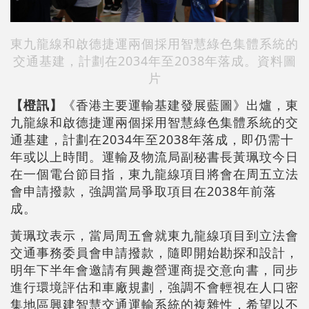
東九龍線和啟德捷運兩個採用智慧綠色集體系統的
交通基建，計劃在2034年至2038年落成。資料圖
片
【橙訊】
《香港主要運輸基建發展藍圖》出爐，東
九龍線和啟德捷運兩個採用智慧綠色集體系統的交
通基建，計劃在2034年至2038年落成，即仍需十
年或以上時間。運輸及物流局副秘書長黃珮玟今日
在一個電台節目指，東九龍線項目將會在周五立法
會申請撥款，強調當局爭取項目在2038年前落
成。
黃珮玟表示，當局周五會就東九龍線項目到立法會
交通事務委員會申請撥款，隨即開始勘探和設計，
明年下半年會邀請有興趣營運商提交意向書，同步
進行環境評估和車廠規劃，強調不會輕視在人口密
集地區興建智慧交通運輸系統的複雜性，希望以不