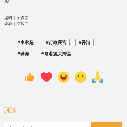
獻。
編輯 | 謝俊文
責編 | 謝俊文
#李家超
#行政長官
#香港
#珠海
#粵港澳大灣區
評論