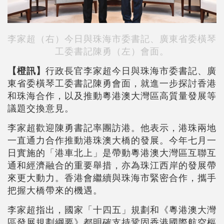
李家超（右）今日與珠海市委書記、廣東省委橫琴
工委書記陳勇（左）會面。
【橙訊】
行政長官李家超今日與珠海市委書記、廣
東省委橫琴工委書記陳勇會面，就進一步探討香港
和珠海合作，以及推動粵港澳大灣區高質量發展等
議題交換意見。
李家超歡迎陳勇書記率團訪港。他表示，港珠兩地
一直通力合作推動港珠澳大橋的發展。今年七月一
日實施的「港車北上」是帶動粵港澳大灣區互聯互
通和經濟融合的重要舉措，亦為珠江西岸的發展帶
來更大動力。香港會繼續與珠海市緊密合作，攜手
把握大橋帶來的機遇。
李家超指出，國家「十四五」規劃和《粵港澳大灣
區發展規劃綱要》都明確支持鞏固香港國際航空樞