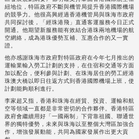
紐地位，特區政府不斷與機管局提升香港國際機場
的競爭力。他很高興經過香港機管局與珠海市政府
共同探討後，「經珠港飛」直通客運服務今日正式
開通。他期望新服務能有效結合港珠兩地機場的航
空網絡，成為港珠優勢互補、互惠合作的又一實
證。
他亦感謝珠海市政府對特區政府在今年七月推出的
運輸業輸入勞工計劃的支持，在住宿和交通等方面
加以配合，便利參與計劃、在珠海居住的勞工經港
珠澳大橋以即日往返方式到香港國際機場上班，使
計劃能夠順利進行。
李家超又指，香港和珠海在經貿、投資、運輸和航
空等領域一直都是非常密切的合作夥伴。香港特區
政府會繼續用好「一國兩制」下背靠祖國、聯通世
界的獨特優勢，未來與珠海以至整個大灣區加強合
作，增強發展動能，共同為國家發展作出更大貢