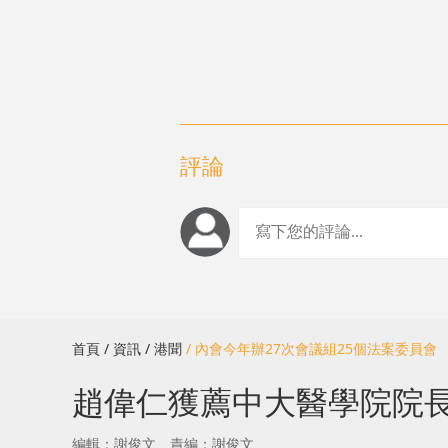
評論
首頁
/ 資訊
/ 港聞
/ 內會今年辦27次會議組25個法案委員
趙偉仁獲薦中大醫學院院
編輯：謝俊文
責編：謝俊文