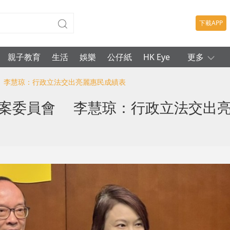
下載APP
親子教育
生活
娛樂
公仔紙
HK Eye
更多
會 李慧琼：行政立法交出亮麗惠民成績表
個法案委員會 李慧琼：行政立法交出