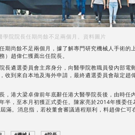
醫學院院長任期尚餘不足兩個月。資料圖片
任期尚餘不足兩個月，據了解專門研究機械人手術的
務）趙偉仁獲薦出任院長。
院長遴選委員會主席身分，向醫學院教職員發內部電郵
，收到來自本地及海外申請，最終遴選委員會敲定趙
長，港大梁卓偉前年底辭任港大醫學院長後，由時任
年半，至本月初獲正式委任。陳家亮於2014年獲委任
日屆滿。消息指，若校董會審議過程順利，料趙偉仁可
智
#機械人
#院長