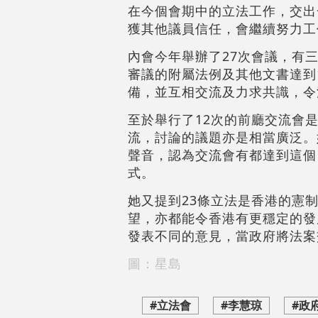
在今個會期中的立法工作，交出
獲其他議員信任，會繼續努力工
內會今年舉辦了27次會議，有
審議的附屬法例及其他文書達到
備，並互相交流及力求共識，令
至於舉行了12次的前廳交流會
流，討論的議題亦是相當廣泛。
聲音，認為交流會有都達到這個
式。
她又提到23條立法是香港的憲
望，亦都能令香港有更穩定的發
發表不同的意見，當政府將法案
圖：星島
#立法會
#李慧琼
#政