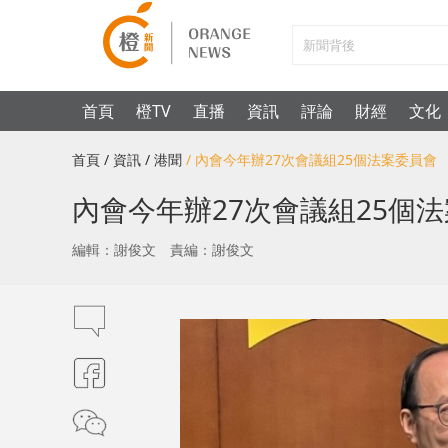
首頁
橙TV
直播
資訊
評論
財經
文化
首頁
/ 資訊
/ 港聞
/ 內會今年辦27次會議組25個法案委員
內會今年辦27次會議組25
編輯：謝俊文
責編：謝俊文