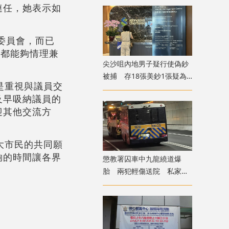
連任，她表示如
委員會，而已
，都能夠情理兼
尖沙咀內地男子疑行使偽鈔
被捕 存18張美鈔1張疑為
是重視與議員交
假
及早吸納議員的
迎其他交流方
大市民的共同願
夠的時間讓各界
懲教署囚車中九龍繞道爆
胎 兩犯輕傷送院 私家車
疑遭殃及泵把損毀