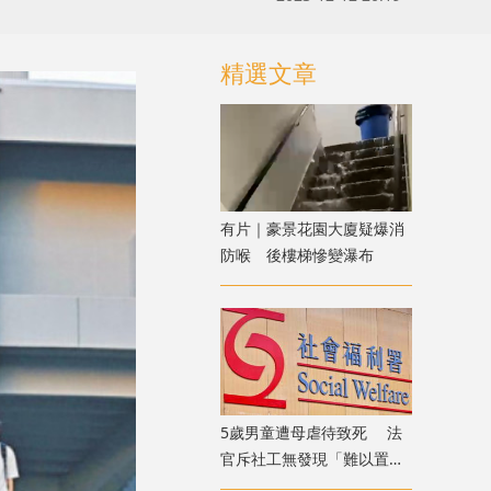
精選文章
有片｜豪景花園大廈疑爆消
防喉 後樓梯慘變瀑布
5歲男童遭母虐待致死 法
官斥社工無發現「難以置信
」 議員：全面檢討刻不容