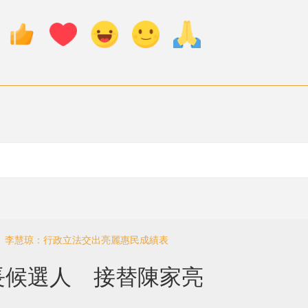
會 李慧琼：行政立法交出亮麗惠民成績表
長候選人 接替陳家亮