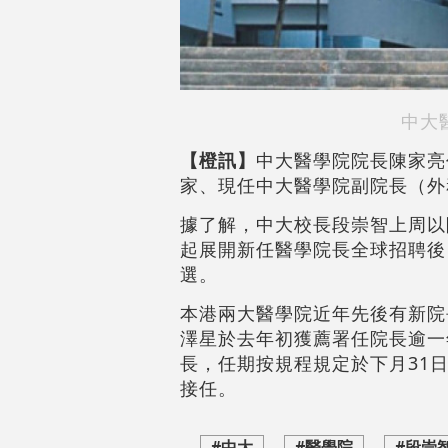
中大
【橙訊】
中大醫學院院長陳家亮
家、現任中大醫學院副院長（外
據了解，中大校長段崇智上周以
起展開新任醫學院長全球招聘後
選。
本港兩大醫學院近年先後有新院
澤星於去年初獲薦署任院長逾一
長，任期按規程規定於下月31
接任。
#中大
#醫學院
#段崇