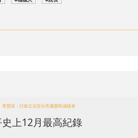
會 李慧琼：行政立法交出亮麗惠民成績表
平史上12月最高紀錄