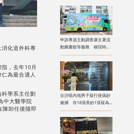
緩
申訴專員主動調查康文署流
動圖書館等服務 稱現時使
上消化道外科專
用人次參差
指，去年10月
偉仁為最合適人
內科學系主任劉
尖沙咀內地男子疑行使偽鈔
為中大醫學院
被捕 存18張美鈔1張疑為
在陳卸任後隨即
假