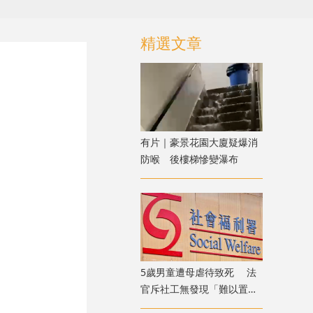
精選文章
有片｜豪景花園大廈疑爆消
防喉 後樓梯慘變瀑布
5歲男童遭母虐待致死 法
官斥社工無發現「難以置信
」 議員：全面檢討刻不容