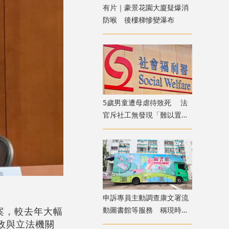
有片｜豪景花園大廈疑爆消
防喉 後樓梯慘變瀑布
5歲男童遭母虐待致死 法
官斥社工無發現「難以置信
」 議員：全面檢討刻不容
緩
申訴專員主動調查康文署流
案，較去年大幅
動圖書館等服務 稱現時使
用人次參差
政與立法機關