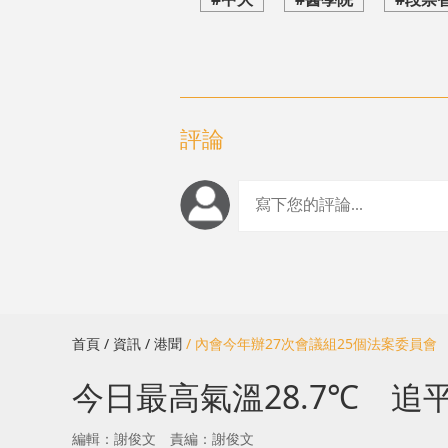
評論
首頁
/ 資訊
/ 港聞
/ 內會今年辦27次會議組25個法案委員
今日最高氣溫28.7℃ 追
編輯：謝俊文
責編：謝俊文