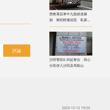
懲教署囚車中九龍繞道爆
胎 兩犯輕傷送院 私家車
疑遭殃及泵把損毀
評論
沙田警區8.30起整合 田心
分區併入沙田及馬鞍山
2023-12-12 19:54