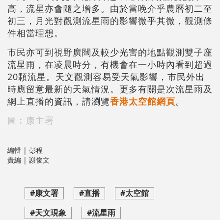
高，流星亦會隨之增多。由於當晚介乎農曆初二至
初三，月光對觀測流星雨的影響微乎其微，觀測條
件相當理想。
市民亦可到視野廣闊及較少光害的地點觀測雙子座
流星雨，在凌晨時分，有機會在一小時內看到超過
20顆流星。天文觀測容易受天氣影響，市民外出
時應留意最新的天氣情況。更多有關是次流星雨及
網上直播的資訊，請瀏覽
香港太空館網頁
。
圖︰康主署
編輯 | 彭程
責編 | 謝俊文
#康文署
#直播
#太空館
#天文現象
#流星雨