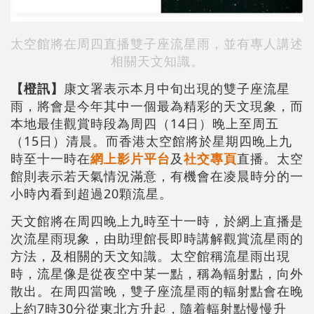
太空館將在周四直播雙子座流星雨，並有專人講述
相關天文知識。
【橙訊】
康文署表示本月中旬出現的雙子座流星
雨，將會是今年其中一個最為精彩的天文現象，而
本地最佳觀賞時段為周四（14日）晚上至周五
（15日）清晨。而香港太空館將於星期四晚上九
時至十一時在
網上影片平台
及
社交專頁
直播。太空
館則表示若天氣情況滿意，有機會在凌晨時分的一
小時內看到超過20顆流星。
天文館將在周四晚上九時至十一時，於網上直播是
次流星雨現象，由助理館長即時講解觀賞流星雨的
方法，及相關的天文知識。太空館稱流星雨出現
時，流星像是從夜空中某一點，稱為輻射點，向外
散出。在周四當晚，雙子座流星雨的輻射點會在晚
上約7時30分從東北方升起，隨着輻射點慢慢升