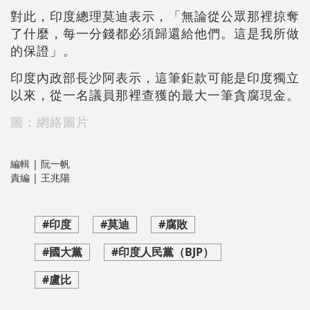
對此，印度總理莫迪表示，「無論從公眾那裡掠奪
了什麼，每一分錢都必須歸還給他們。這是我所做
的保證」。
印度內政部長沙阿表示，這筆鉅款可能是印度獨立
以來，從一名議員那裡查獲的最大一筆貪腐現金。
圖：網絡圖片
編輯 | 阮一帆
責編 | 王兆陽
#印度
#莫迪
#腐敗
#國大黨
#印度人民黨（BJP）
#盧比