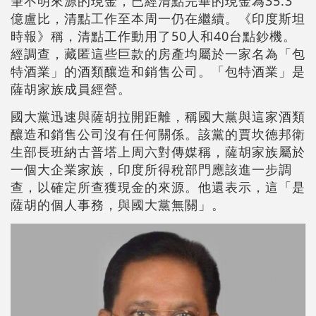
筆不明來源的現金，已經清點完畢的現金為35.3
億盧比，清點工作至本周一仍在繼續。《印度斯坦
時報》稱，清點工作動用了50人和40台點鈔機。
經調查，藏匿這些巨款的房產均屬於一家名為「包
特酒業」的酒類釀造和銷售公司。「包特酒業」是
薩胡家族成員經營。
國大黨迅速與薩胡拉開距離，稱國大黨與這家酒類
釀造和銷售公司沒有任何關係。該黨的賈坎德邦衛
生部長班納古普塔上周六對傳媒稱，薩胡家族屬於
一個大企業家族，印度所得稅部門應該進一步調
查，以確定所查獲現金的來源。他還表示，這「是
薩胡的個人事務，與國大黨無關」。