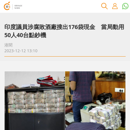
印度議員涉腐敗酒廠搜出176袋現金 當局動用
50人40台點鈔機
港聞
2023-12-12 13:10