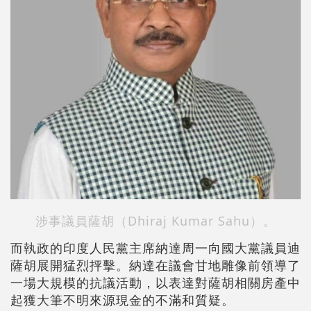
涉事議員薩胡（Dhiraj Kumar Sahu）。
而執政的印度人民黨主席納達周一向國大黨議員迪
薩胡展開猛烈抨擊。納達在議會甘地雕像前領導了
一場大規模的抗議活動，以表達對薩胡相關房產中
起獲大筆不明來源現金的不滿和質疑。