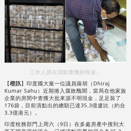
工作人員在清點查獲的現金。
【
橙訊
】印度國大黨一位議員薩胡（Dhiraj
Kumar Sahu）近期捲入腐敗醜聞，當局在他家族
企業的房間中查獲大批來源不明現金，足足裝了
176袋，目前清點出的總額已達35.3億盧比（約合
3.3億港元）。
印度稅務部門上周六（9日）在多處房產中搜到大