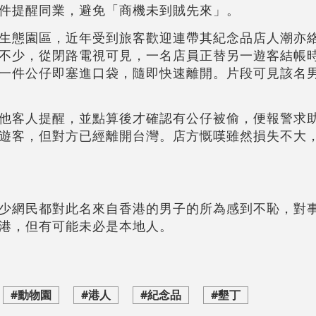
件提醒同業，避免「商機未到賊先來」。
生態園區，近年受到旅客歡迎連帶其紀念品店人潮亦
不少，從閉路電視可見，一名店員正替另一遊客結帳
一件公仔即塞進口袋，隨即快速離開。片段可見該名
他客人提醒，並點算後才確認有公仔被偷，便報警求
遊客，但對方已經離開台灣。店方慨嘆雖然損失不大
少網民都對此名來自香港的男子的所為感到不恥，對
港，但有可能未必是本地人。
#動物園
#港人
#紀念品
#墾丁