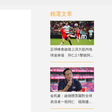
精選文章
足球峰會啟德上演大批內地
球迷捧場 拜仁2:1擊敗阿士
東維拉
金民豪：啟德體育園對全球
表演者一視同仁 檔期優先
給體育活動