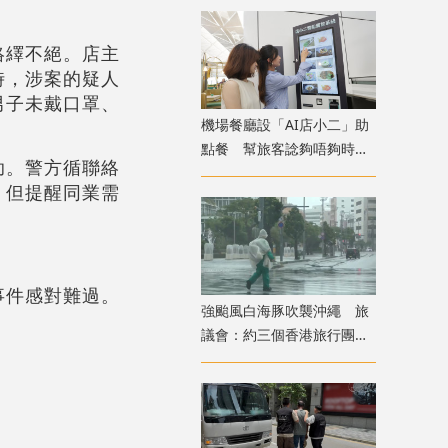
絡繹不絕。店主
時，涉案的疑人
男子未戴口罩、
機場餐廳設「AI店小二」助
點餐 幫旅客諗夠唔夠時間
助。警方循聯絡
食完先上機
，但提醒同業需
事件感對難過。
強颱風白海豚吹襲沖繩 旅
議會：約三個香港旅行團在
當地全部安全