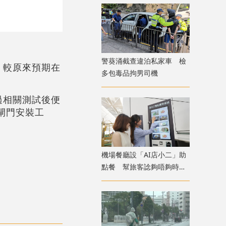
警葵涌截查違泊私家車 檢
，較原來預期在
多包毒品拘男司機
過相關測試後便
閘門安裝工
機場餐廳設「AI店小二」助
點餐 幫旅客諗夠唔夠時間
食完先上機