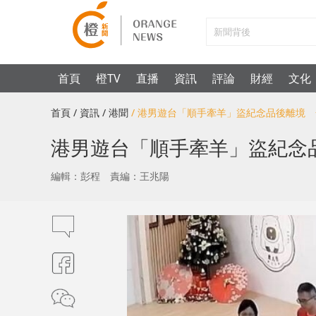
首頁
橙TV
直播
資訊
評論
財經
文化
首頁
/ 資訊
/ 港聞
/ 港男遊台「順手牽羊」盜紀念品後離境
港男遊台「順手牽羊」盜紀念
編輯：彭程
責編：王兆陽