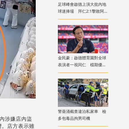
足球峰會啟德上演大批內地
球迷捧場 拜仁2:1擊敗阿士
東維拉
金民豪：啟德體育園對全球
表演者一視同仁 檔期優先
給體育活動
警葵涌截查違泊私家車 檢
內涉嫌店內盜
多包毒品拘男司機
灣。店方表示雖