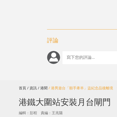
評論
首頁
/ 資訊
/ 港聞
/ 港男遊台「順手牽羊」盜紀念品後離境
港鐵大圍站安裝月台閘門
編輯：彭程
責編：王兆陽