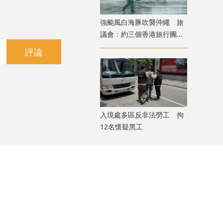
強颱風白海豚吹襲沖繩 旅
議會：約三個香港旅行團在
當地全部安全
評論
入境處多區反非法勞工 拘
12名懷疑黑工