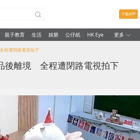
下載APP
親子教育
生活
娛樂
公仔紙
HK Eye
更多
 全程遭閉路電視拍下
品後離境 全程遭閉路電視拍下