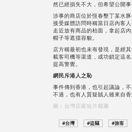
然已經損失不大，但希望公開事
涉事的商店位於恆春墾丁某水豚
接受媒體訪問時稱當日店內客人
走近放有商品的枱面，拿起店內
帽子等遮擋容貌。
店方稱最初也未有發現，是經其
載客司機等渠道，成功鎖定這名
提高警覺。
網民斥港人之恥
事件傳到香港，也引起議論，不
不過，也有人質疑賊人雖來自香
圖︰台灣店家短片截圖
#台灣
#盜竊
#旅客