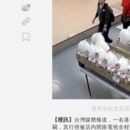
港男在紀念品店
【橙訊】
台灣媒體報道，一名港
竊，其行徑被店內閉路電視全程