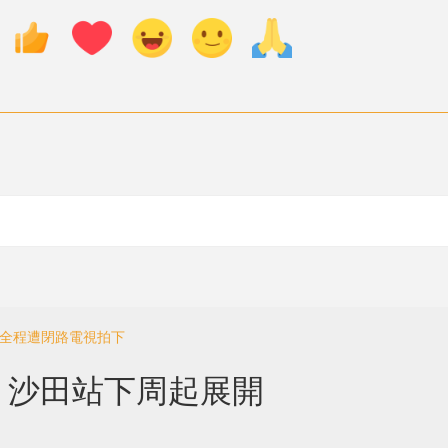
 全程遭閉路電視拍下
 沙田站下周起展開