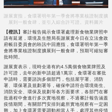
謝展寰指，食環署明年第一季會將專業核證制度擴
展到一般食肆，並引入綜合許可證。資料圖片
【橙訊】
審計報告揭示食環署處理新食物業牌照申
請有延遲，環境及生態局長謝展寰今日在立法會政
府帳目委員會的聆訊中回應指，食環署明年第一季
會將專業核證制度擴展到一般食肆，預期可縮短審
批時間。
謝展寰表示，現時全港有約4.5萬個食物業牌照及
許可證，去年的新申請超過1萬宗，食環署在審批
申請時，需要諮詢多個部門，包括屋宇署、消防
署、環保署及規劃署等，確保申請符合環境衛生、
消防安全、環保及規劃等各方面要求，各部門在審
批過程中會進行多次實地視察，不過審計報告涵蓋
疫情期間，有關部門安排到處所實地視察有一定困
難，加上食環署需要調動相當人手，處理其他疫情