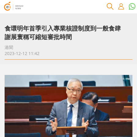
食環明年首季引入專業核證制度到一般食肆
謝展寰稱可縮短審批時間
港聞
2023-12-12 11:42