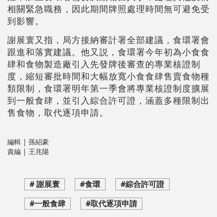
相關緊急職務，因此期間牌照處理時間無可避免受
到影響。
謝展寰又指，局方接納審計署全部建議，食環署會
跟進和落實建議。他又説，食環署今年初為小食食
肆和食物製造廠引入先發牌後審查的專業核證制
度，縮短審批時間和大幅放寬小食食肆售賣食物種
類限制，食環署明年第一季會將專業核證制度擴展
到一般食肆，並引入綜合許可證，涵蓋多種限制出
售食物，取代逐項申請。
編輯 | 孫紹豪
責編 | 王兆陽
# 謝展寰
#食環
#綜合許可證
#一般食肆
#取代逐項申請