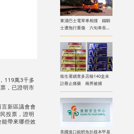
東涌巴士電單車相撞 鐵騎
士遭拖行重傷 六旬車長涉
危駕被捕
衞生署續查多店檢140盒未
119萬3千多
註冊止痛藥 兩男被捕
投票，已證明市
而言新區議會會
選民投票，證明
會能帶來哪些效
美國進口銀鱈魚扒樣本甲基