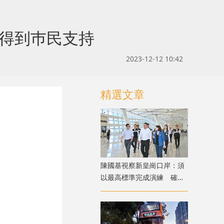
制得到巿民支持
2023-12-12 10:42
精選文章
陳國基視察新皇崗口岸：須
以最高標準完成演練 確保
通關萬無一失