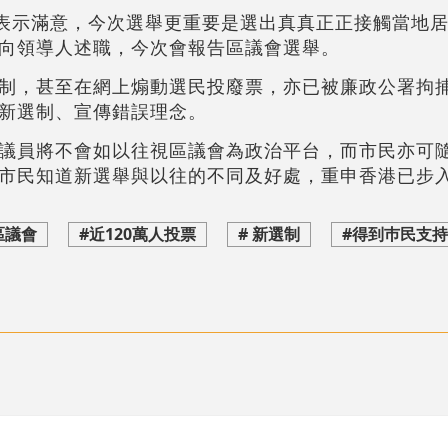
票表示滿意，今次選舉更重要是選出真真正正接觸當地
向領導人述職，今次會報告區議會選舉。
制，甚至在網上煽動選民投廢票，亦已被廉政公署拘
新選制、宣傳錯誤理念。
議員將不會如以往視區議會為政治平台，而市民亦可
市民知道新選舉與以往的不同及好處，重申香港已步
區議會
#近120萬人投票
# 新選制
#得到巿民支持