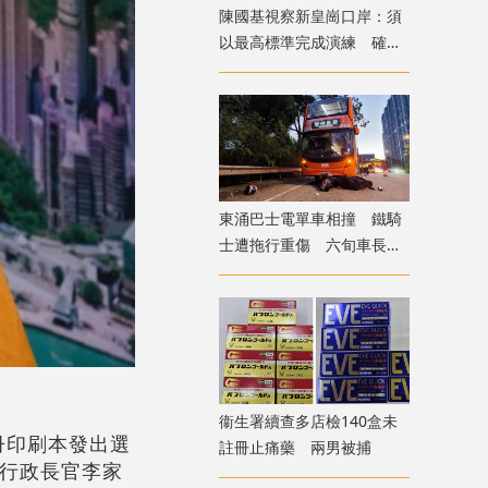
陳國基視察新皇崗口岸：須
以最高標準完成演練 確保
通關萬無一失
東涌巴士電單車相撞 鐵騎
士遭拖行重傷 六旬車長涉
危駕被捕
衞生署續查多店檢140盒未
冊印刷本發出選
註冊止痛藥 兩男被捕
，行政長官李家