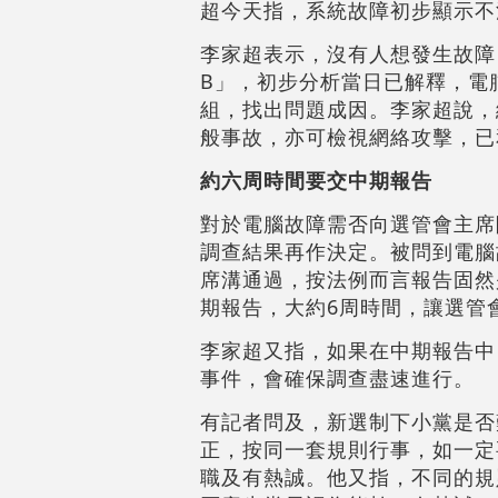
超今天指，系統故障初步顯示不
李家超表示，沒有人想發生故障
B」，初步分析當日已解釋，電
組，找出問題成因。李家超說，
般事故，亦可檢視網絡攻擊，已
約六周時間要交中期報告
對於電腦故障需否向選管會主席
調查結果再作決定。被問到電腦
席溝通過，按法例而言報告固然
期報告，大約6周時間，讓選管
李家超又指，如果在中期報告中
事件，會確保調查盡速進行。
有記者問及，新選制下小黨是否
正，按同一套規則行事，如一定
職及有熱誠。他又指，不同的規