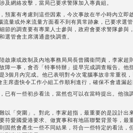
涉及網絡攻擊，當局已要求警隊加入專責組。
，預案有考慮到這些因素，今次事故在半小時內立即啟動
腦流量或外來流量方面看不到有異常跡象，已要求選
細節的調查要有專業人士參與，政府會要求警隊參與
和選管會主席溝通盡快調查。
陸啟康或政制及內地事務局局長曾國衞問責，李家超
故障一事，會否「特事特辦」提早完成調查報告。他
是3個月內完成。他已表明對今次電腦事故非常重視，
會主席盡快令工作小組工作順利進行，確保不會遺漏起
，已有一些初步看法，當然也可以在當時提出。他強
難以「突圍」。對此，李家超指，最重要的是設計出
要符愛國愛港要求、做實事和有地區聯繫背景等，最
則固然會產生一些不同結果，符合一些特定的看法，