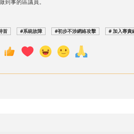
做到事的區議員。
 特首
#系統故障
#初步不涉網絡攻擊
# 加入專責