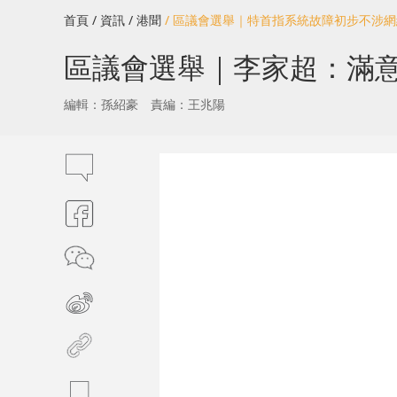
首頁
/ 資訊
/ 港聞
/ 區議會選舉｜特首指系統故障初步不涉
區議會選舉｜李家超：滿意
編輯：孫紹豪
責編：王兆陽