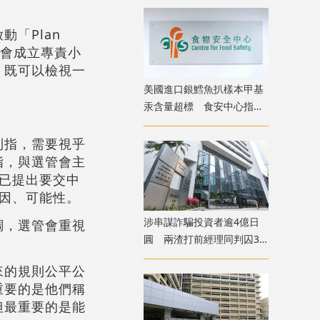
「Plan
管會成立專責小
，既可以檢視一
美國進口銀鱈魚扒樣本甲基
汞含量超標 食安中心指令
下架
則指，需要視乎
指，與選管會主
已提出要交中
因、可能性。
涉串謀詐騙投資者逾4億日
調，選管會重視
圓 兩渣打前經理同判囚3
年
來的規則公平公
重要的是他們稱
但最重要的是能