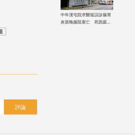
中年漢屯院求醫疑誤診腸胃
炎當晚腸阻塞亡 死因庭展
開研訊
組
評論