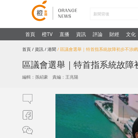
首頁
橙TV
直播
資訊
評論
財經
文化
首頁
/ 資訊
/ 港聞
/ 區議會選舉｜特首指系統故障初步不涉
區議會選舉｜特首指系統故障
編輯：孫紹豪
責編：王兆陽