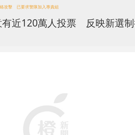
網絡攻擊 已要求警隊加入專責組
有近120萬人投票 反映新選