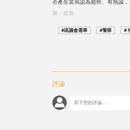
否產生當局認為能幹、有熱誠，
圖：星島
#區議會選舉
#警隊
#
評論