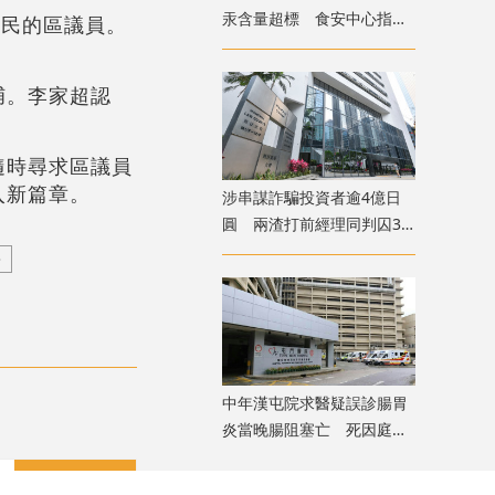
汞含量超標 食安中心指令
居民的區議員。
下架
捕。李家超認
隨時尋求區議員
入新篇章。
涉串謀詐騙投資者逾4億日
圓 兩渣打前經理同判囚3
年
中年漢屯院求醫疑誤診腸胃
炎當晚腸阻塞亡 死因庭展
開研訊
評論