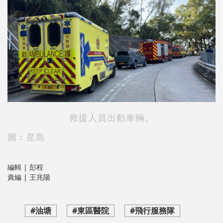
救援人員出動車輛。
圖︰星島
編輯 | 彭程
責編 | 王兆陽
#油塘
#東區醫院
#飛行服務隊