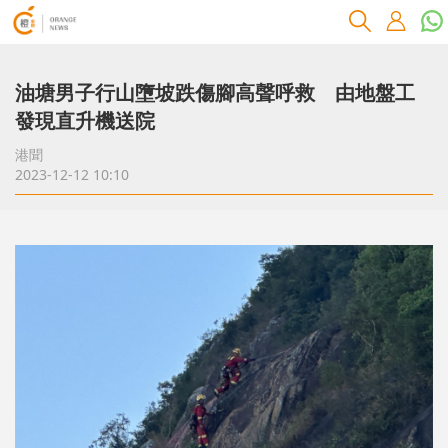
油塘男子行山墮坡跌傷腳高聲呼救 由地盤工
發現直升機送院
港聞
2023-12-12 10:10