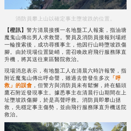
消防員攀上山以確定事主墮坡跌的位置。
【橙訊】
警方清晨接獲一名地盤工人報案，指油塘
魔鬼山傳出男人求救聲。警員及消防員接報到場經
一輪搜索後，成功尋獲事主，他因行山時墮坡跌傷
腳。由於現場位置陡峭，需召喚政府飛行服務隊直
升機，將其送往東區醫院救治。
現場消息表示，有地盤工人在清晨六時許報警，指
附近魔鬼山傳出呼命聲，雖過去曾發生多次
「呼
救」的誤會
，但警方與消防員未有鬆懈，終在貓頭
鷹石附近發現事主。據悉事主在清晨行山期間在上
址墮坡跌傷腳，於是高聲呼救。消防員即攀山拯
救，先穩定事主傷勢，並由飛行服務隊直升機送院
救治。