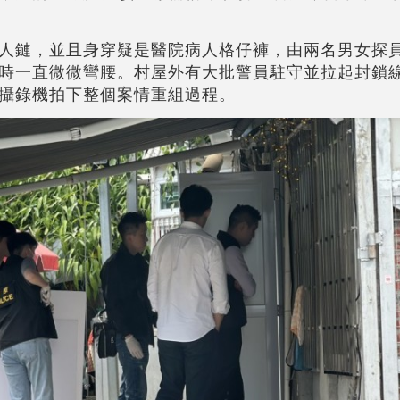
人鏈，並且身穿疑是醫院病人格仔褲，由兩名男女探
時一直微微彎腰。村屋外有大批警員駐守並拉起封鎖
攝錄機拍下整個案情重組過程。