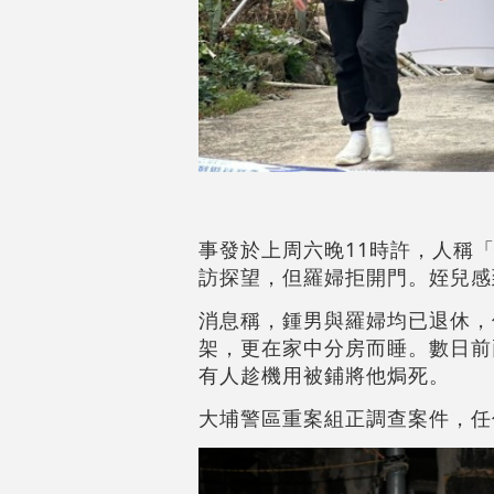
事發於上周六晚11時許，人稱
訪探望，但羅婦拒開門。姪兒感
消息稱，鍾男與羅婦均已退休，
架，更在家中分房而睡。數日前
有人趁機用被鋪將他焗死。
大埔警區重案組正調查案件，任何