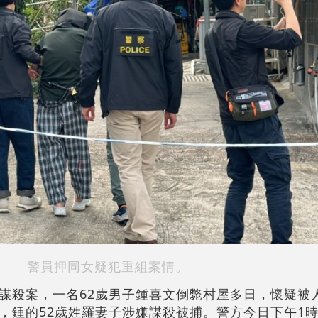
警員押同女疑犯重組案情。
謀殺案，一名62歲男子鍾喜文倒斃村屋多日，懷疑被
，鍾的52歲姓羅妻子涉嫌謀殺被捕。警方今日下午1時