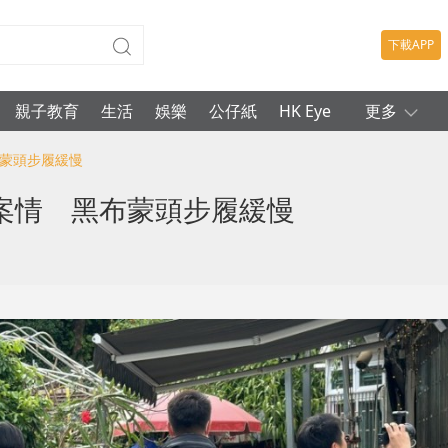
下載APP
親子教育
生活
娛樂
公仔紙
HK Eye
更多
布蒙頭步履緩慢
案情 黑布蒙頭步履緩慢