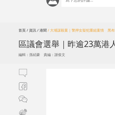
首頁
/ 資訊
/ 港聞
/ 大埔謀殺案｜警押女疑犯重組案情 黑
區議會選舉｜昨逾23萬港
編輯：孫紹豪
責編：謝俊文