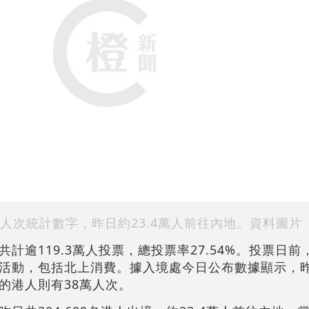
人次統計數字，昨日約23.4萬人前往內地。資料圖片
計逾119.3萬人投票，總投票率27.54%。投票日
活動，包括北上消費。據入境處今日公布數據顯示，昨日
的港人則有38萬人次。