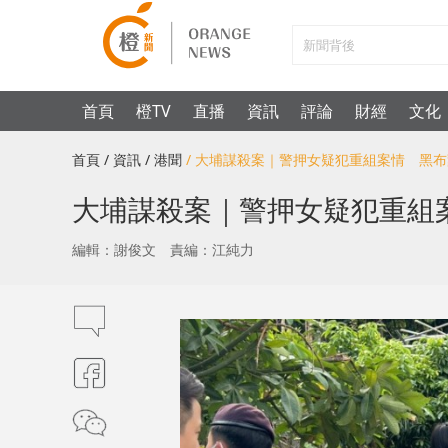
首頁
橙TV
直播
資訊
評論
財經
文化
首頁
/ 資訊
/ 港聞
/ 大埔謀殺案｜警押女疑犯重組案情 黑
大埔謀殺案｜警押女疑犯重組
編輯：謝俊文
責編：江純力