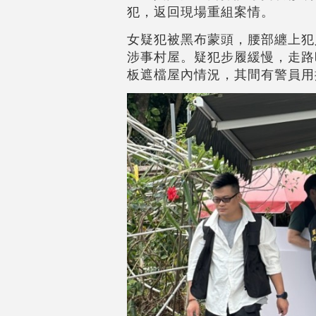
犯，返回現場重組案情。
女疑犯被黑布蒙頭，腰部纏上犯
涉事村屋。疑犯步履緩慢，走路
板遮檔屋內情況，其間有警員用