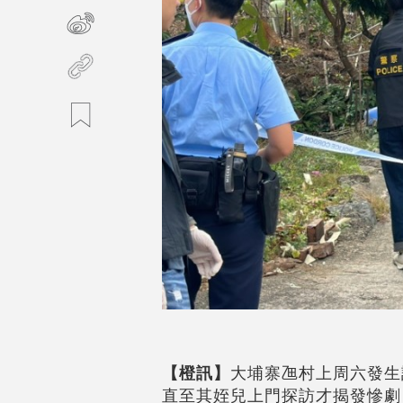
【橙訊】
大埔寨乪村上周六發生
直至其姪兒上門探訪才揭發慘劇