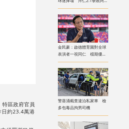
球迷捧場 拜仁2:1擊敗阿士
東維拉
金民豪：啟德體育園對全球
表演者一視同仁 檔期優先
給體育活動
警葵涌截查違泊私家車 檢
前，特區政府官員
多包毒品拘男司機
約23.4萬港