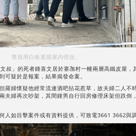
警員用白板遮擋屋內情況。
「文叔」的死者鍾喜文居於寨乪村一幢兩層高鐵皮屋，其
到可疑於是報案，結果揭發命案。
但羅婦懷疑他經常流連酒吧拈花惹草，故夫婦二人不
兩夫婦再次吵架，其間鍾男自行回房修理床架但跌倒
人如目擊案件或有資料提供，可致電3661 3662與