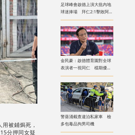
足球峰會啟德上演大批內地
球迷捧場 拜仁2:1擊敗阿士
東維拉
金民豪：啟德體育園對全球
表演者一視同仁 檔期優先
給體育活動
警葵涌截查違泊私家車 檢
多包毒品拘男司機
人用被鋪焗死，
15分押同女疑