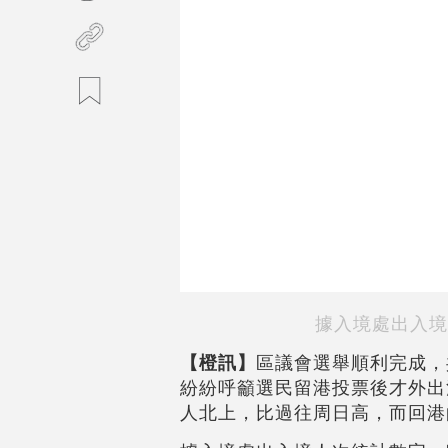
據入境處出入境
【橙訊】
區議會選舉順利完成，共
紛紛呼籲選民留港投票後才外出
人北上，比過往周日高，而回港