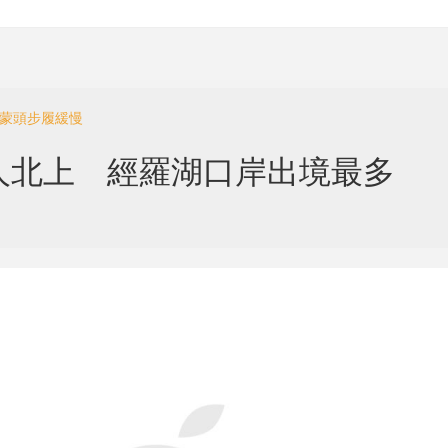
布蒙頭步履緩慢
人北上 經羅湖口岸出境最多