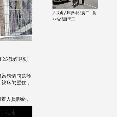
入境處多區反非法勞工 拘
12名懷疑黑工
25歲姪兒到
時為感情問題吵
，被床架壓住，
調查人員聯絡。