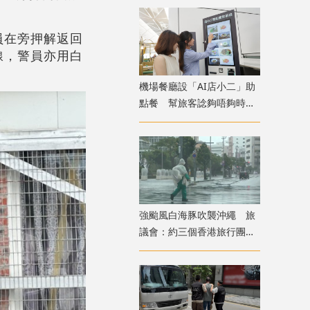
員在旁押解返回
線，警員亦用白
機場餐廳設「AI店小二」助
點餐 幫旅客諗夠唔夠時間
食完先上機
強颱風白海豚吹襲沖繩 旅
議會：約三個香港旅行團在
當地全部安全