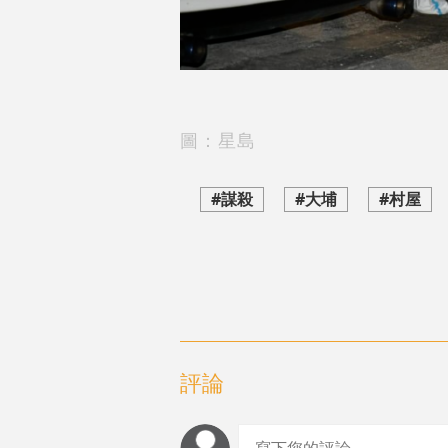
圖：星島
#謀殺
#大埔
#村屋
評論