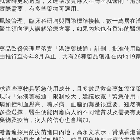
就醫時更易適應，又建議放寬港人在灣區就醫的「港
實際需要，有多些藥物可選用。
風險管理、臨床科研均與國際標準接軌，數十萬居在
醫生須向病人講解治療方案，如果內地也有香港的醫
藥品監督管理局落實「港澳藥械通」計劃，批准使用
由推行至今年8月為止，共有26種藥品獲准在內地19
求這些藥物具緊急使用成分，且多數是救命藥如癌症
現時「港澳藥械通」限制較大，建議放寬「緊急使用
病如控制血壓高、糖尿病、血脂的藥是很重要。雖然
多些選擇，醫生便能因應病人的不同體質以及需要有
藥物及疫苗，病人的信心也會增加。
港普遍採用的疫苗進口內地，高永文表示，贊成香港
建議無論是內地試點醫院，或是用藥條件都應該盡放