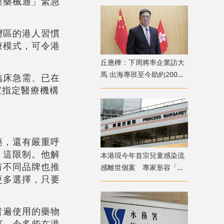
澳藥械通」緊急
灣區的港人習慣
療模式，可令港
丘應樺：下周將率企業訪大
馬 出海專班至今助約200間
臨床急需、已在
企業落戶香港
家指定醫療機構
藥，還有嚴重呼
」這限制。他解
本港現今年首宗兒童感染流
有不同品牌也推
感離世個案 專家形容「三
更多選擇，只要
疫夾擊」籲勿掉以輕心
普遍使用的藥物
寬，令多些在港