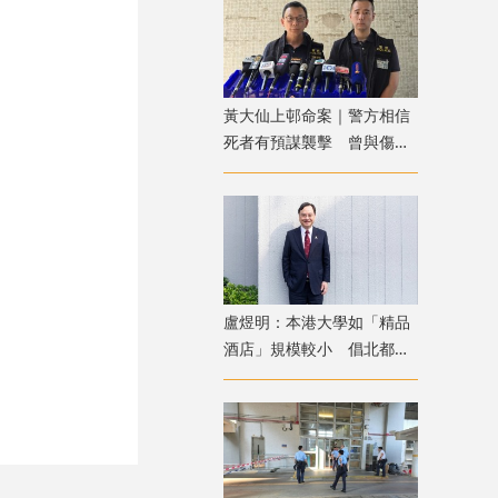
黃大仙上邨命案｜警方相信
死者有預謀襲擊 曾與傷者
就噪音問題多次爭執
盧煜明：本港大學如「精品
酒店」規模較小 倡北都進
駐各院校發揮協同效應