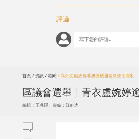
評論
首頁
/ 資訊
/ 港聞
/ 高永文倡放寬港澳藥械通緊急使用限制
區議會選舉｜青衣盧婉婷逾
編輯：王兆陽
責編：江純力