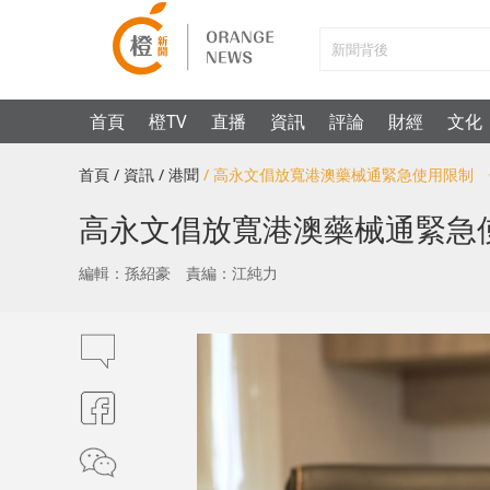
首頁
橙TV
直播
資訊
評論
財經
文化
首頁
/ 資訊
/ 港聞
/ 高永文倡放寬港澳藥械通緊急使用限制
高永文倡放寬港澳藥械通緊急
編輯：孫紹豪
責編：江純力