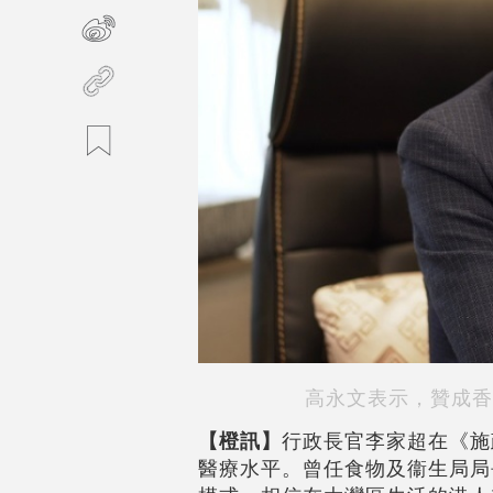
高永文表示，贊成香
【橙訊】
行政長官李家超在《施
醫療水平。曾任食物及衞生局局