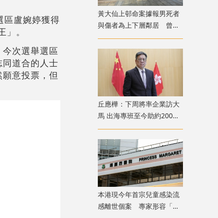
黃大仙上邨命案據報男死者
選區盧婉婷獲得
與傷者為上下層鄰居 曾因
票王」。
噪音問題爭執
，今次選舉選區
志同道合的人士
然願意投票，但
丘應樺：下周將率企業訪大
馬 出海專班至今助約200間
企業落戶香港
本港現今年首宗兒童感染流
感離世個案 專家形容「三
疫夾擊」籲勿掉以輕心