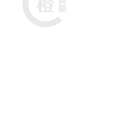
姚銘感謝居民支持。
取得壓倒性的20,053票，得票超過其他參選人得票總
隊進入社區向居民謝票，感謝支持。他說，會繼續加
選舉結果反映北區居民認同民建聯的工作，進入議會
在2015年首次當選成為葵青區議員，2019年選舉
年就任葵青區議會主席。