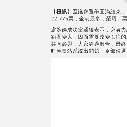
青
【
橙訊
】區議會選舉圓滿結束，
22,775票，全港最多，榮膺「
盧婉婷成功當選後表示，必努力
範圍變大，因而需要改變以往的
共同參與，大家經過磨合，最終
昨晚票站系統出問題，令部份選