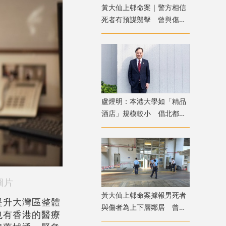
黃大仙上邨命案｜警方相信
死者有預謀襲擊 曾與傷者
就噪音問題多次爭執
盧煜明：本港大學如「精品
酒店」規模較小 倡北都進
駐各院校發揮協同效應
圖片
黃大仙上邨命案據報男死者
提升大灣區整體
與傷者為上下層鄰居 曾因
也有香港的醫療
噪音問題爭執