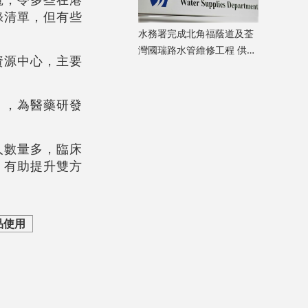
錄清單，但有些
水務署完成北角福蔭道及荃
灣國瑞路水管維修工程 供水
資源中心，主要
凌晨起恢復正常
。
」，為醫藥研發
人數量多，臨床
，有助提升雙方
品使用