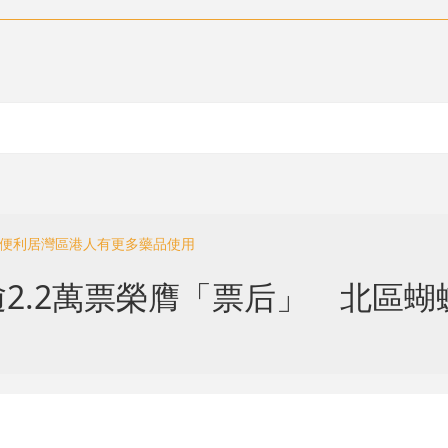
 便利居灣區港人有更多藥品使用
2.2萬票榮膺「票后」 北區蝴