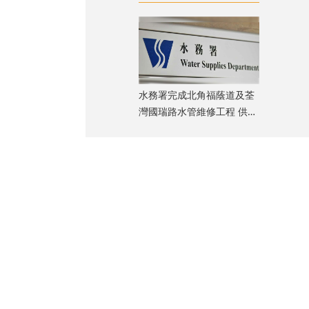
水務署完成北角福蔭道及荃
灣國瑞路水管維修工程 供水
凌晨起恢復正常
和的兩倍，成為
把勁，用心做好
後會理性議政，
中依然擊敗同區