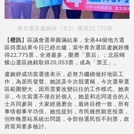
青衣選區盧婉婷（右2）獲得22,775票。
【
橙訊
】區議會選舉圓滿結束，全港44個地方選
區得票結果今日已經出爐，當中青衣選區盧婉婷獲
得22,775票，全港最多，榮膺「票后」；北區蝴
蝶山選區姚銘取得20,053票，成為「票王」。
盧婉婷成功當選後表示，必努力繼續做好地區工
作，為居民發聲。她談及今次競選稱，今次選舉選
區範圍變大，因而需要改變以往的工作模式。她表
示，今次當選不僅在於個人，她是和志同道合的人
士共同參與，大家經過磨合，最終目標一致，所有
事情都事半功倍。她也提到，市民雖然願意投票，
但昨晚票站系統出問題，令部份選民投不到票，政
府當局要多檢討。