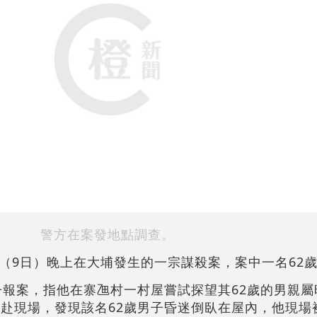
警方在案發地點調查。
（9日）晚上在大埔發生的一宗謀殺案，案中一名62
男子報案，指他在寨乪村一村屋嘗試探望其62歲的男親
趕赴現場，發現該名62歲男子昏迷倒臥在屋內，他現場