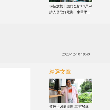
聯招放榜｜誤向全部1.1萬申
請人發取錄電郵 東華學院
致歉指屬人為疏忽
2023-12-10 19:40
精選文章
黎彼得因病逝世 享年76歲