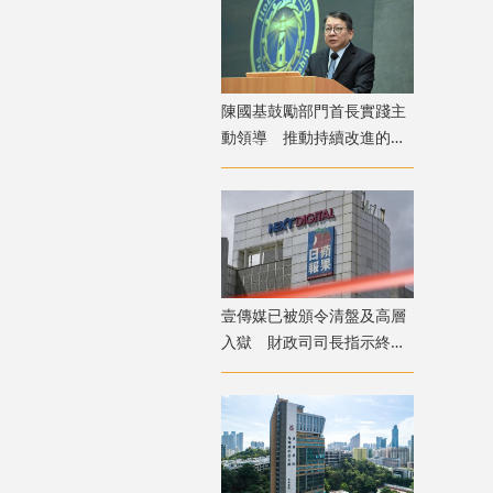
陳國基鼓勵部門首長實踐主
動領導 推動持續改進的正
面文化
壹傳媒已被頒令清盤及高層
入獄 財政司司長指示終止
調查壹傳媒事務