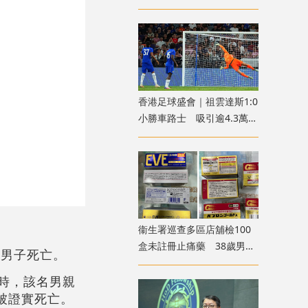
香港足球盛會｜祖雲達斯1:0
小勝車路士 吸引逾4.3萬球
迷入場
衞生署巡查多區店舖檢100
盒未註冊止痛藥 38歲男子
歲男子死亡。
被捕
屬時，該名男親
被證實死亡。