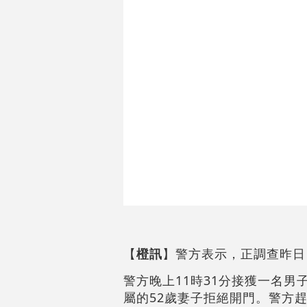
【
橙訊
】警方表示，正調查昨日
警方晚上11時31分接獲一名
屬的52歲妻子拒絕開門。警方