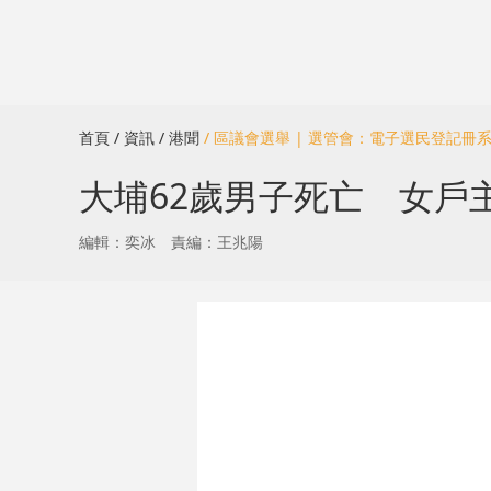
首頁
/ 資訊
/ 港聞
/ 區議會選舉 | 選管會：電子選民登記
大埔62歲男子死亡 女戶
編輯：奕冰
責編：王兆陽