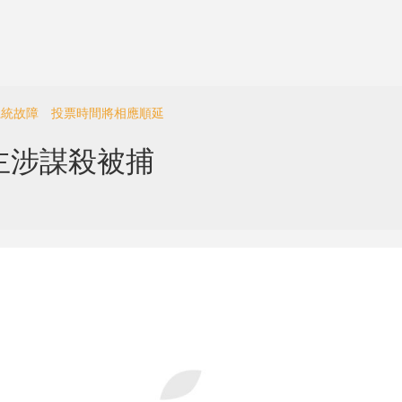
冊系統故障 投票時間將相應順延
主涉謀殺被捕