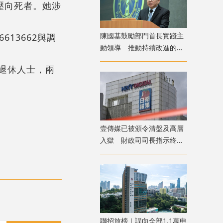
壓向死者。她涉
陳國基鼓勵部門首長實踐主
13662與調
動領導 推動持續改進的正
面文化
是退休人士，兩
壹傳媒已被頒令清盤及高層
入獄 財政司司長指示終止
調查壹傳媒事務
聯招放榜｜誤向全部1.1萬申