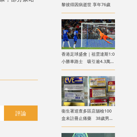
黎彼得因病逝世 享年76歲
香港足球盛會｜祖雲達斯1:0
小勝車路士 吸引逾4.3萬球
迷入場
衞生署巡查多區店舖檢100
評論
盒未註冊止痛藥 38歲男子
被捕