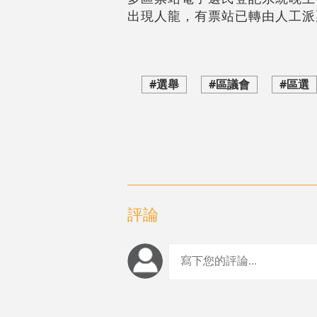
出現人龍，有票站已轉由人工派
#選舉
#區議會
#區選
評論