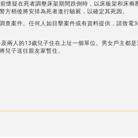
早前懷疑在死者調整床架期間跌倒時，以床板架和床褥
。警方稍後將安排為死者進行驗屍，以確定其死因。
查案件。任何人如目擊案件或有資料提供，請致電366
妻子及兩人的13歲兒子住在上址一個單位。男女戶主都
將兒子送往親友家暫住。