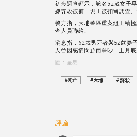
初步調查顯示，該名52歲女子
嫌謀殺被捕，現正被扣留調查
警方指，大埔警區重案組正積極調
查人員聯絡。
消息指，62歲男死者與52歲
人曾因感情問題而爭吵，上月底
圖：星島
#死亡
#大埔
# 謀殺
評論