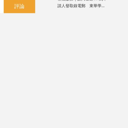
評論
請人發取錄電郵 東華學院
致歉指屬人為疏忽