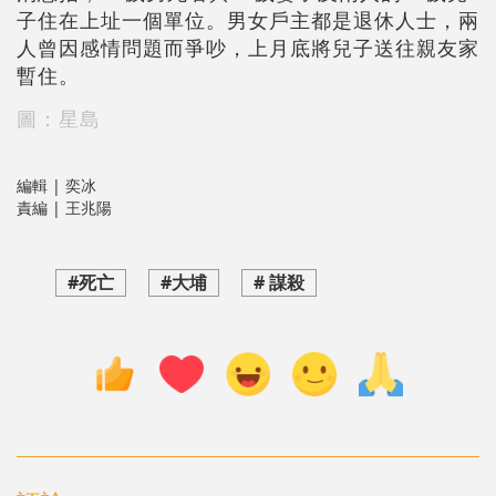
子住在上址一個單位。男女戶主都是退休人士，兩
人曾因感情問題而爭吵，上月底將兒子送往親友家
暫住。
圖：星島
編輯 | 奕冰
責編 | 王兆陽
#死亡
#大埔
# 謀殺