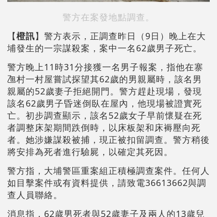
警方在案發地點調查。
【
橙訊
】警方表示，正調查昨日（9日）晚上在大
埔發生的一宗謀殺案，案中一名62歲男子死亡。
警方晚上11時31分接獲一名男子報案，指他在寨
乪村一村屋嘗試探望其62歲的男親屬時，該名男
親屬的52歲妻子拒絕開門。警方趕赴現場，發現
該名62歲男子昏迷倒臥在屋內，他現場被證實死
亡。初步調查顯示，該名52歲女子早前懷疑在死
者調整床架期間跌倒時，以床板架和床褥壓向死
者。她涉嫌謀殺被捕，現正被扣留調查。警方稍後
將安排為死者進行驗屍，以確定其死因。
警方指，大埔警區重案組正積極調查案件。任何人
如目擊案件或有資料提供，請致電36613662與調
查人員聯絡。
消息指，62歲男死者與52歲妻子及兩人的13歲兒