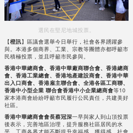
選民在堅尼地城投票。
【
橙訊
】區議會選舉今日舉行，社會各界踴躍參
與。本港多個商界、工業、宗教等團體亦都呼籲市
民積極投票，並且呼籲市民參與。
香港中華總商會、香港中華廠商聯合會、香港總商
會、香港工業總會、香港地產建設商會、香港中華
出入口商會、香港雇主聯合會、全港各區工商聯、
香港中小型企業 聯合會香港中小企業總商會
等10
家本港商會紛紛呼籲市民履行公民責任，共建美好
社區。
香港中華總商會會長蔡冠深
一早與家人到山頂投票
後表示，完善地區治理，提升服務社區居民的水
平，工商各界才能不斷提升幸福感、獲得感，社會