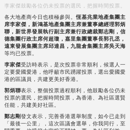
李家傑鼓勵各位仍未投票的選民，把握時間投票。
各大地產商今日也積極參與。
恆基兆業地產集團主
席李家傑，新鴻基地產集團主席兼董事總經理郭炳
聯，新世界發展執行副主席兼行政總裁鄭志剛，信
德集團行政主席何超瓊，嘉里集團董事長郭孔丞，
遠東發展集團主席邱達昌，九龍倉集團主席吳天海
等均已投票。
李家傑
受訪時表示，是次投票非常順利，候選人一
定要愛國愛港，他呼籲市民踴躍投票，選出愛國愛
港的區議員，共建更美好香港。
郭炳聯
表示，整個投票過程順利，他鼓勵各位仍未
投票的選民，把握時間投票，為香港、為社區選賢
任能，共建美好社區。
鄭志剛
發文表示，完善香港選舉制度，如今已走到
「最後一公里」，這次區議會選舉，你我同行，至