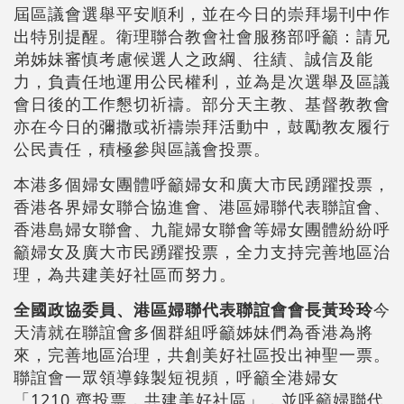
屆區議會選舉平安順利，並在今日的崇拜場刊中作
出特別提醒。衛理聯合教會社會服務部呼籲：請兄
弟姊妹審慎考慮候選人之政綱、往績、誠信及能
力，負責任地運用公民權利，並為是次選舉及區議
會日後的工作懇切祈禱。部分天主教、基督教教會
亦在今日的彌撒或祈禱崇拜活動中，鼓勵教友履行
公民責任，積極參與區議會投票。
本港多個婦女團體呼籲婦女和廣大市民踴躍投票，
香港各界婦女聯合協進會、港區婦聯代表聯誼會、
香港島婦女聯會、九龍婦女聯會等婦女團體紛紛呼
籲婦女及廣大市民踴躍投票，全力支持完善地區治
理，為共建美好社區而努力。
全國政協委員、港區婦聯代表聯誼會會長黃玲玲
今
天清就在聯誼會多個群組呼籲姊妹們為香港為將
來，完善地區治理，共創美好社區投出神聖一票。
聯誼會一眾領導錄製短視頻，呼籲全港婦女
「1210 齊投票，共建美好社區」，並呼籲婦聯代