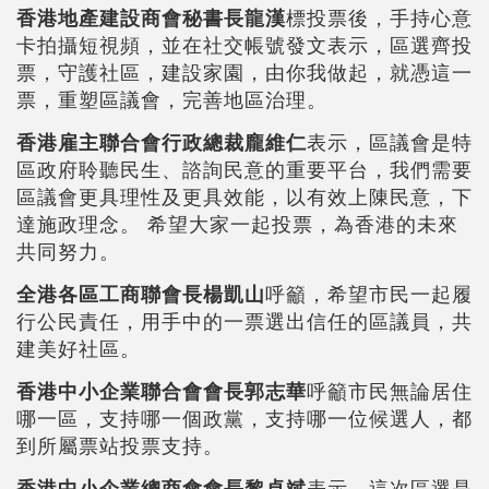
香港地產建設商會秘書長龍漢
標投票後，手持心意
卡拍攝短視頻，並在社交帳號發文表示，區選齊投
票，守護社區，建設家園，由你我做起，就憑這一
票，重塑區議會，完善地區治理。
香港雇主聯合會行政總裁龐維仁
表示，區議會是特
區政府聆聽民生、諮詢民意的重要平台，我們需要
區議會更具理性及更具效能，以有效上陳民意，下
達施政理念。 希望大家一起投票，為香港的未來
共同努力。
全港各區工商聯會長楊凱山
呼籲，希望市民一起履
行公民責任，用手中的一票選出信任的區議員，共
建美好社區。
香港中小企業聯合會會長郭志華
呼籲市民無論居住
哪一區，支持哪一個政黨，支持哪一位候選人，都
到所屬票站投票支持。
香港中小企業總商會會長黎卓斌
表示，這次區選是