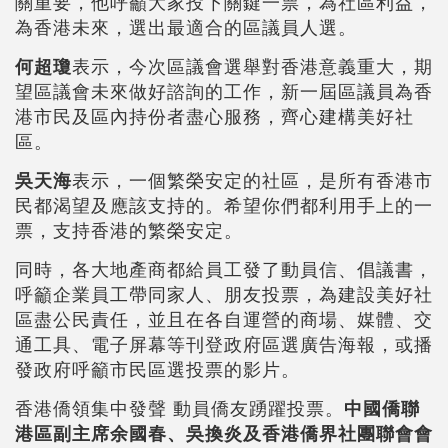
關重要，他呼籲大家投下關鍵一票，為社區利益，
為香港未來，選出最適合的區議員人選。
何超瓊
表示，今次區議會選舉對香港意義重大，期
望區議會未來做好諮詢的工作，新一屆區議員為香
港市民及區內持份者盡心服務，齊心建構美好社
區。
吳天海
表示，一個繁榮安定的社區，是所有香港市
民都渴望及應該支持的。希望你們都利用手上的一
票，支持香港的繁榮安定。
同時，各大地產商都給員工發了動員信、倡議書，
呼籲企業員工帶同家人、朋友投票，為建設美好社
區盡公民責任，並且在各自運營的商場、媒體、交
通工具、電子屏幕等刊登政府區選廣告海報，或播
發政府呼籲市民區選投票的影片。
香港僑領集中發聲 動員僑友踴躍投票。
中國僑聯
港區副主席余國春、吳換炎及香港僑界社團聯會會