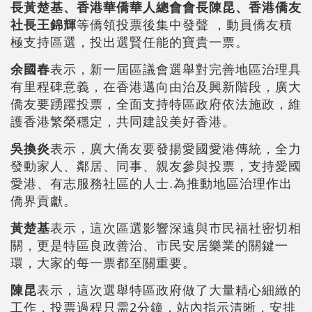
長黃楚基、香港華僑華人總會會長陳昆、香港僑友
社長王錦輝
等僑領投票後集中發聲 ，動員僑友積
極支持區選，投出選賢任能的寶貴一票。
余國春
表示，新一屆區議會選舉對完善地區治理具
有里程碑意義，在香港邁向由治及興新階段，廣大
僑友要踴躍投票，全面支持特區政府依法施政，維
護香港繁榮穩定，共同建設美好香港。
吳換炎
表示，廣大僑友要發揚愛國愛港傳統，全力
發動家人、鄰居、同事、親友參與投票，支持愛國
愛港、有志服務社區的人士.為推動地區治理作出
僑界貢獻。
黃楚基
表示，這次區選影響深遠與市民福社密切相
關，更是特區良政善治、市民安居樂業的關鍵一
環，大家的每一票都至關重要。
陳昆
表示，這次選舉特區政府做了大量精心細緻的
工作，投票過程只需2分鐘，站內指示清晰，安排