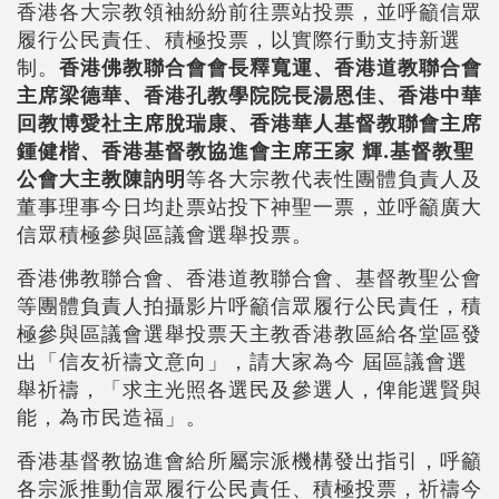
香港各大宗教領袖紛紛前往票站投票，並呼籲信眾
履行公民責任、積極投票，以實際行動支持新選
制。
香港佛教聯合會會長釋寬運、香港道教聯合會
主席梁德華、香港孔教學院院長湯恩佳、香港中華
回教博愛社主席脫瑞康、香港華人基督教聯會主席
鍾健楷、香港基督教協進會主席王家 輝.基督教聖
公會大主教陳訥明
等各大宗教代表性團體負責人及
董事理事今日均赴票站投下神聖一票，並呼籲廣大
信眾積極參與區議會選舉投票。
香港佛教聯合會、香港道教聯合會、基督教聖公會
等團體負責人拍攝影片呼籲信眾履行公民責任，積
極參與區議會選舉投票天主教香港教區給各堂區發
出「信友祈禱文意向」，請大家為今 屆區議會選
舉祈禱，「求主光照各選民及參選人，俾能選賢與
能，為市民造福」。
香港基督教協進會給所屬宗派機構發出指引，呼籲
各宗派推動信眾履行公民責任、積極投票，祈禱今