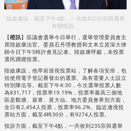
陸啟康說，截至下午4點，一共收到235宗與選舉
有關投訴。
【
橙訊
】區議會選舉今日舉行，選舉管理委員會主
席陸啟康法官、委員石丹理教授和文本立資深大律
師今日下午5時許會見記者。陸啟康呼籲，未投票
選民踴躍投票。
陸啟康說，他早前巡視投票站，了解各項安排，包
括使用電子登記冊發出的選票、為有需要人士設立
特別隊伍等。截至下午4:30，今次選舉投票人數
為831,717，投票率19.19%，投票率最高三個地
區是觀塘、葵青、黃大仙。地方委員會界別方面，
全日有2,454人投票，投票率96.2%。臨近邊境投
票站方面，截至4時30分，有9274人投票。
投訴方面，截至下午4點，一共收到235宗與選舉