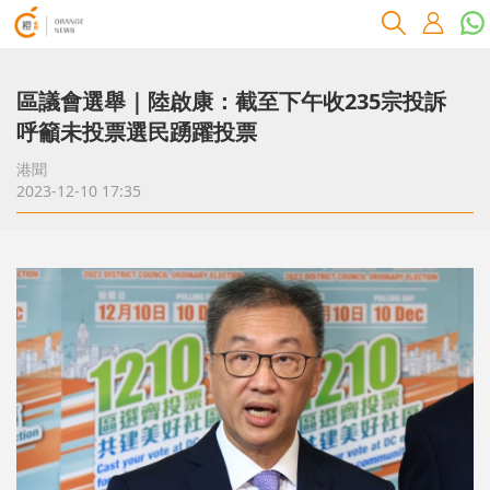
區議會選舉｜陸啟康：截至下午收235宗投訴
呼籲未投票選民踴躍投票
港聞
2023-12-10 17:35