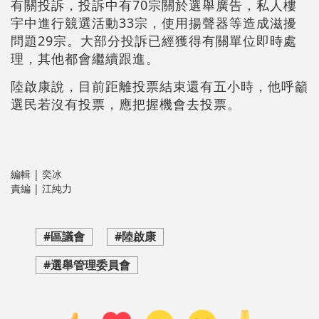
有關投訴，投訴中有70宗關於選舉廣告，私人樓
宇中進行競選活動33宗，使用揚聲器等造成滋擾
問題29宗。大部分投訴已經獲得有關單位即時處
理，其他都會繼續跟進。
陸啟康說，目前距離投票結束還有五小時，他呼籲
選民若沒有投票，應把握機會去投票。
編輯 | 奕冰
責編 | 江純力
#區議會
#陸啟康
#選舉管理委員會