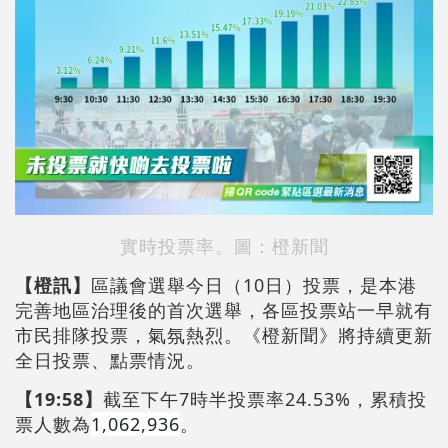
實時投票率。圖：橙新聞
【橙訊】
區議會選舉今日（10日）投票，是本港
完善地區治理後的首次選舉，各區投票站一早就有
市民排隊投票，氣氛熱烈。《橙新聞》將持續更新
全日投票、點票情況。
【19:58】
截至下午7時半投票率24.53%，累積投
票人數為
1,062,936
。