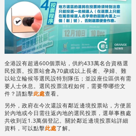
全港設有超過600個票站，供約433萬名合資格選
民投票。投票站會為70歲或以上長者、孕婦、難
以站立輪候等選民設特別隊伍；並設座位區供有需
要人士休息。選民投票流程如何，需要帶哪些文
件？請點擊
此處
查看。
另外，政府在今次還設有鄰近邊境投票站，方便居
於內地或今日需往返內地的選民投票，選舉事務處
共收到近1.3萬個登記。關於鄰近邊境投票站詳細
資料，可以點擊
此處
了解。