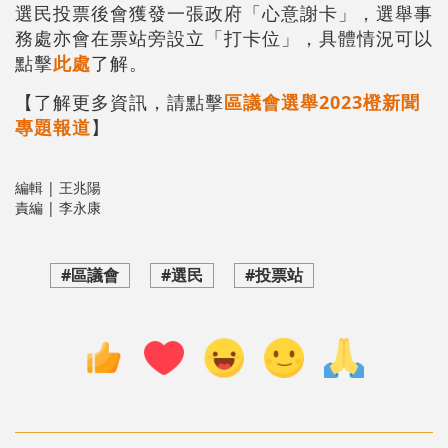
選民投票後會獲發一張政府「心意謝卡」，選舉事
務處亦會在票站旁設立「打卡位」，具體情況可以
點擊
此處
了解。
【了解更多資訊，請點擊
區議會選舉2023橙新聞
專題報道
】
編輯 | 王兆陽
責編 | 李永康
#區議會
#選民
#投票站