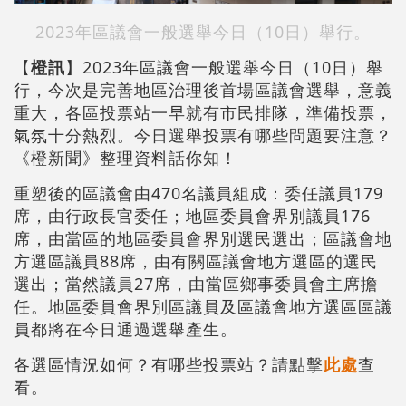
2023年區議會一般選舉今日（10日）舉行。
【
橙訊
】2023年區議會一般選舉今日（10日）舉
行，今次是完善地區治理後首場區議會選舉，意義
重大，各區投票站一早就有市民排隊，準備投票，
氣氛十分熱烈。今日選舉投票有哪些問題要注意？
《橙新聞》整理資料話你知！
重塑後的區議會由470名議員組成：委任議員179
席，由行政長官委任；地區委員會界別議員176
席，由當區的地區委員會界別選民選出；區議會地
方選區議員88席，由有關區議會地方選區的選民
選出；當然議員27席，由當區鄉事委員會主席擔
任。地區委員會界別區議員及區議會地方選區區議
員都將在今日通過選舉產生。
各選區情況如何？有哪些投票站？請點擊
此處
查
看。