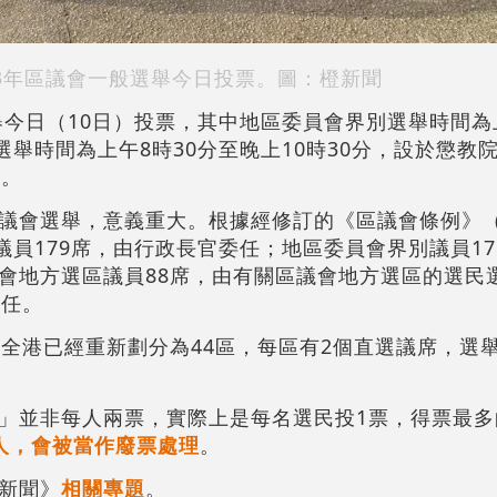
23年區議會一般選舉今日投票。圖：橙新聞
舉今日（10日）投票，其中地區委員會界別選舉時間為
選舉時間為上午8時30分至晚上10時30分，設於懲教
時。
議會選舉，意義重大。根據經修訂的《區議會條例》（
議員179席，由行政長官委任；地區委員會界別議員17
會地方選區議員88席，
由有關區議會地方選區的選民
擔任。
前全港已經重新劃分為44區，每區有2個直選議席，選
」並非每人兩票，實際上是每名選民投1票，得票最多
人，會被當作廢票處理
。
新聞》
相關專題
。