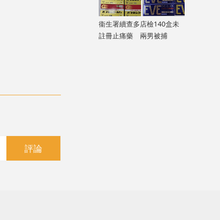
衞生署續查多店檢140盒未
註冊止痛藥 兩男被捕
評論