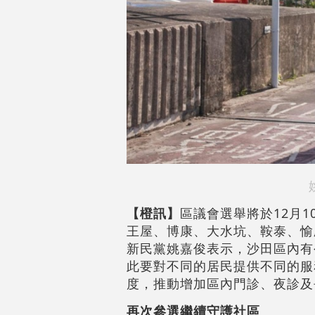
【橙訊】
區議會選舉將於12月
王屋、博康、大水坑、鞍泰、愉
新民黨姚嘉俊表示，沙田區內有
此要對不同的居民提供不同的服
度，推動增加區內門診、夜診及
再次參選繼續守護社區