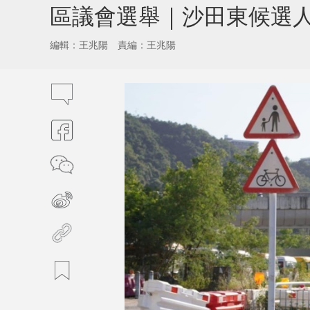
區議會選舉｜沙田東候選
編輯：王兆陽
責編：王兆陽