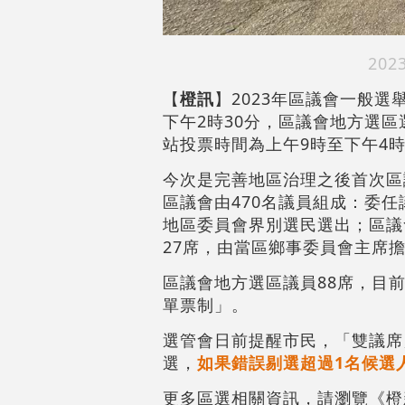
20
【
橙訊
】2023年區議會一般選
下午2時30分，區議會地方選區
站投票時間為上午9時至下午4
今次是完善地區治理之後首次區
區議會由470名議員組成：委任
地區委員會界別選民選出；區議
27席，
由當區鄉事委員會主席
區議會地方選區議員88席，目
單票制」。
選管會日前提醒市民，「雙議席
選，
如果錯誤剔選超過1名候選
更多區選相關資訊，請瀏覽《橙