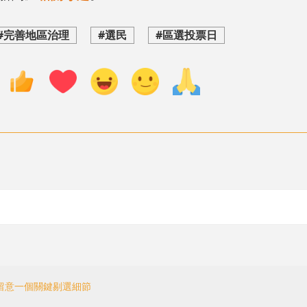
#完善地區治理
#選民
#區選投票日
須留意一個關鍵剔選細節