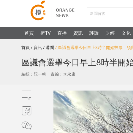
首頁
橙TV
直播
資訊
評論
財經
文化
首頁
/ 資訊
/ 港聞
/ 區議會選舉今日早上8時半開始投票 
區議會選舉今日早上8時半開
編輯：阮一帆
責編：李永康