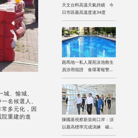
天文台料高溫天氣持續 今
日市區最高溫度達34度
跑馬地一私人屋苑泳池救生
員涉用假證 食環署報警並
關池
一城、愉城、
中一名候選人、
非常多元化，因
威院重建的進
陳國基視察新皇崗口岸：須
以最高標準完成演練 確保
通關萬無一失