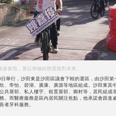
姚嘉俊指，要以積極的態度面對未來。
10日舉行，沙田東是沙田區議會下轄的選區，由沙田第
欣、帝怡、碧湖、廣康、廣源等地區組成。沙田東其
公共屋邨、私人樓宇、租置屋邨、鄉村等，居民組成
務。而醫療服務是區內居民關注焦點，他承諾會跟進
長者牙科服務。