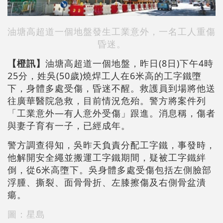
油塘高超道一個地盤發生工業意外，一名工人重傷
昏迷。
【橙訊】
油塘高超道一個地盤，昨日(8日)下午4時
25分，姓吳(50歲)燒焊工人在6米高的工字鐵墮
下，身體多處受傷，昏迷不醒。救護員到場將他送
往廣華醫院急救，目前情況危殆。警方將案件列
「工業意外—有人意外受傷」跟進。消息稱，傷者
與妻子育有一子，已經成年。
警方調查得知，吳昨天負責分配工字鐵，事發時，
他解開安全繩並搬運工字鐵期間，疑被工字鐵絆
倒，從6米高墮下。吳身體多處受傷包括左側臉部
浮腫、撕裂、面骨骨折、左膝擦傷及右側骨盆潰
瘍。
圖：星島