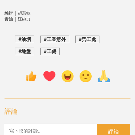
編輯 | 趙慧敏
責編 | 江純力
#油塘
#工業意外
#勞工處
#地盤
#工傷
評論
評論