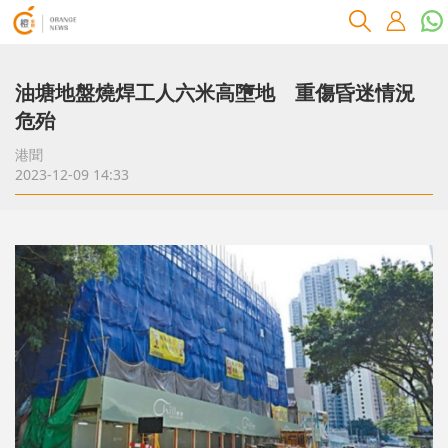
油塘地盤燒焊工人六米高墮地 重傷昏迷情況
危殆
港聞
2023-12-09 14:33