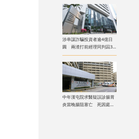
涉串謀詐騙投資者逾4億日
圓 兩渣打前經理同判囚3
年
中年漢屯院求醫疑誤診腸胃
炎當晚腸阻塞亡 死因庭展
開研訊