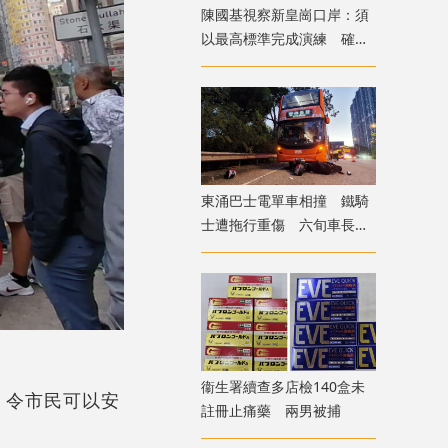
陳國基視察新皇崗口岸：須
以最高標準完成演練 確保
通關萬無一失
東涌巴士電單車相撞 鐵騎
士遭拖行重傷 六旬車長涉
危駕被捕
衞生署續查多店檢140盒未
，令市民可以安
註冊止痛藥 兩男被捕