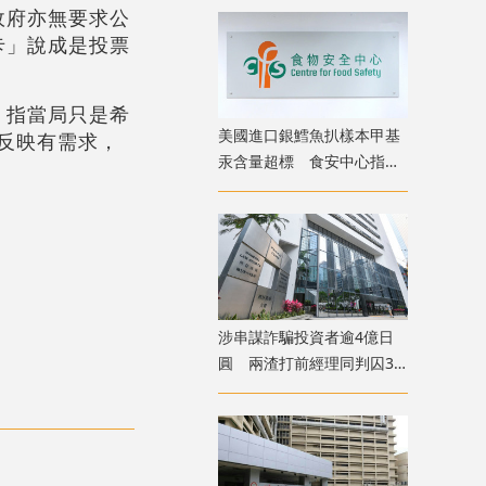
政府亦無要求公
卡」說成是投票
，指當局只是希
美國進口銀鱈魚扒樣本甲基
反映有需求，
汞含量超標 食安中心指令
下架
涉串謀詐騙投資者逾4億日
圓 兩渣打前經理同判囚3
年