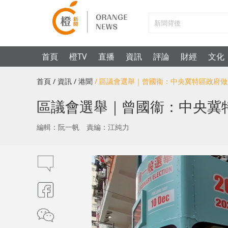
首頁
橙TV
直播
資訊
評論
財經
文化
首頁
/ 資訊
/ 港聞
/ 區議會選舉｜曾國衞：中央冀特區政府
區議會選舉｜曾國衞：中央冀
編輯：阮一帆
責編：江純力