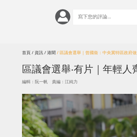
首頁
/ 資訊
/ 港聞
/ 區議會選舉｜曾國衞：中央冀特區政府
區議會選舉‧有片｜年輕人
編輯：阮一帆
責編：江純力