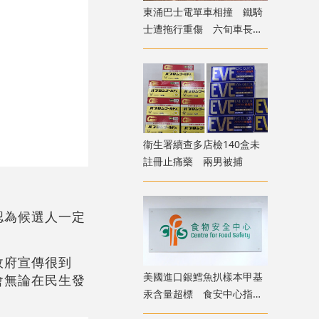
東涌巴士電單車相撞 鐵騎
士遭拖行重傷 六旬車長涉
危駕被捕
衞生署續查多店檢140盒未
註冊止痛藥 兩男被捕
認為候選人一定
政府宣傳很到
美國進口銀鱈魚扒樣本甲基
會無論在民生發
汞含量超標 食安中心指令
下架