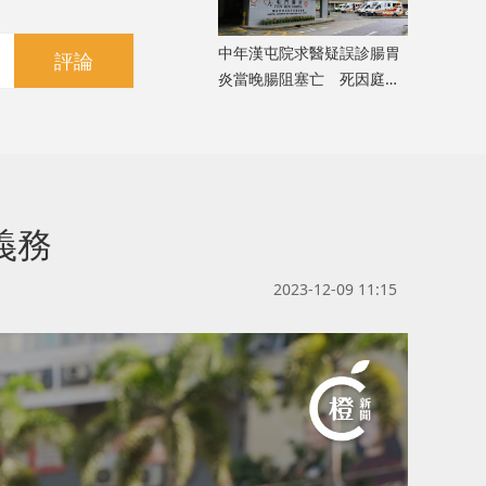
中年漢屯院求醫疑誤診腸胃
評論
炎當晚腸阻塞亡 死因庭展
開研訊
義務
2023-12-09 11:15