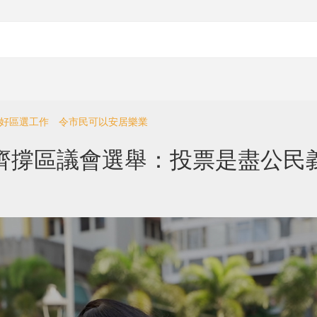
做好區選工作 令市民可以安居樂業
齊撐區議會選舉：投票是盡公民