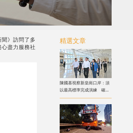
新聞》訪問了多
精選文章
盡心盡力服務社
陳國基視察新皇崗口岸：須
以最高標準完成演練 確保
通關萬無一失