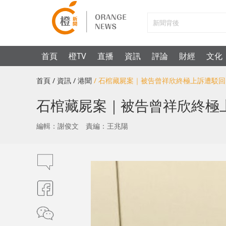
首頁
橙TV
直播
資訊
評論
財經
文化
首頁
/ 資訊
/ 港聞
/ 石棺藏屍案｜被告曾祥欣終極上訴遭駁
石棺藏屍案｜被告曾祥欣終極
編輯：謝俊文
責編：王兆陽