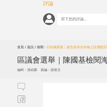
評論
首頁
/ 資訊
/ 港聞
/ 石棺藏屍案｜被告曾祥欣終極上訴遭駁
區議會選舉｜陳國基檢閱海
編輯：孫紹豪
責編：謝俊文