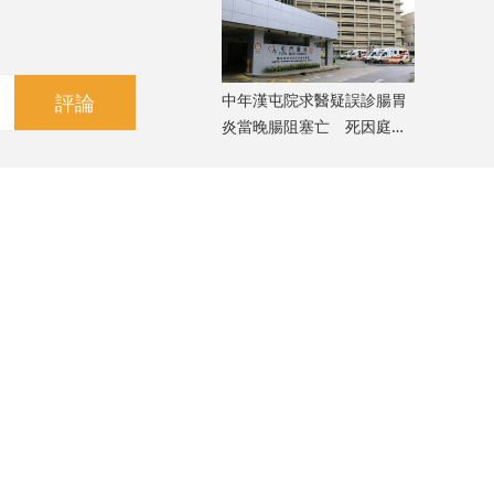
評論
中年漢屯院求醫疑誤診腸胃
炎當晚腸阻塞亡 死因庭展
開研訊