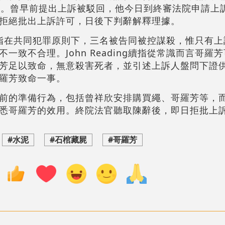
年。曾早前提出上訴被駁回，他今日到終審法院申請上
拒絕批出上訴許可，日後下判辭解釋理據。
ding指在共同犯罪原則下，三名被告同被控謀殺，惟只有
一致不合理。John Reading續指從常識而言哥羅
芳足以致命，無意殺害死者，並引述上訴人盤問下證
羅芳致命一事。
前的準備行為，包括曾祥欣安排購買繩、哥羅芳等，
悉哥羅芳的效用。終院法官聽取陳辭後，即日拒批上
#水泥
#石棺藏屍
#哥羅芳