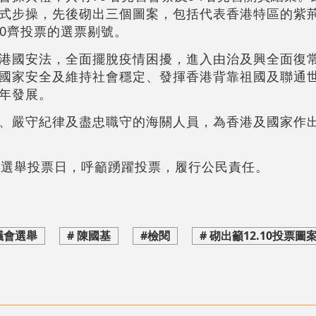
式步操，先後砌出三個圖案，包括代表香港特區的紫
10齊投票的選票剔號。
港國安法，全面擺脫疫情困擾，進入由治及興全面復
國家安全及維持社會穩定、發揮香港背靠祖國及聯通
年發展。
、嚴守紀律及盡忠職守的海關人員，為香港及國家作
會選舉投票日，呼籲踴躍投票，履行公民責任。
議會選舉
# 陳國基
#檢閱
# 砌出籲12.10投票圖