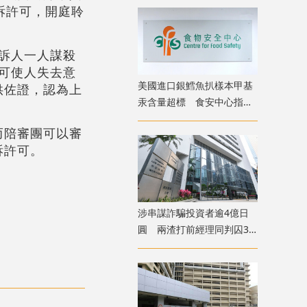
訴許可，開庭聆
上訴人一人謀殺
芳可使人失去意
美國進口銀鱈魚扒樣本甲基
供佐證，認為上
汞含量超標 食安中心指令
下架
而陪審團可以審
訴許可。
涉串謀詐騙投資者逾4億日
圓 兩渣打前經理同判囚3
年