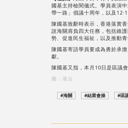
國基主持檢閱儀式。學員表演中
帶一路」倡議十周年，以及12·
陳國基致辭時表示，香港落實香
說海關肩負四大任務，包括維護
勢、促進民生福祉，以及推動青
陳國基寄語學員要成為勇於承擔
獻。
陳國基又指，本月10日是區議
圖：港台
#海關
#結業會操
#區