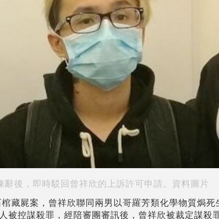
陳辭後，即時駁回曾祥欣的上訴許可申請。資料圖片
生石棺藏屍案，曾祥欣聯同兩男以哥羅芳類化學物質焗死
人被控謀殺罪，經陪審團審訊後，曾祥欣被裁定謀殺