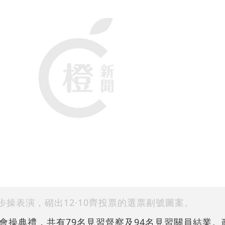
步操表演，砌出12·10齊投票的選票剔號圖案。
會操典禮，共有79名見習督察及94名見習關員結業。