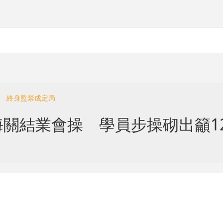
回 終身監禁成定局
關結業會操 學員步操砌出籲12