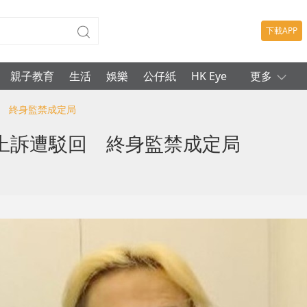
下載APP
親子教育
生活
娛樂
公仔紙
HK Eye
更多
回 終身監禁成定局
上訴遭駁回 終身監禁成定局