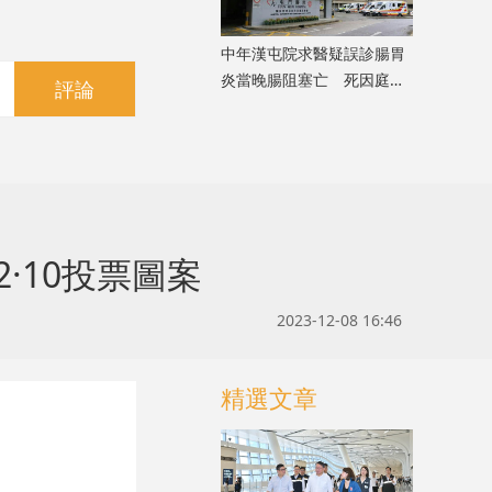
中年漢屯院求醫疑誤診腸胃
炎當晚腸阻塞亡 死因庭展
評論
開研訊
·10投票圖案
2023-12-08 16:46
精選文章