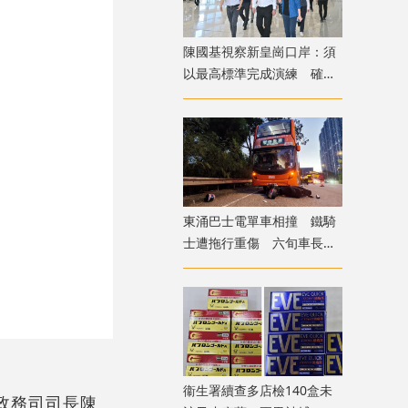
陳國基視察新皇崗口岸：須
以最高標準完成演練 確保
通關萬無一失
東涌巴士電單車相撞 鐵騎
士遭拖行重傷 六旬車長涉
危駕被捕
衞生署續查多店檢140盒未
政務司司長陳