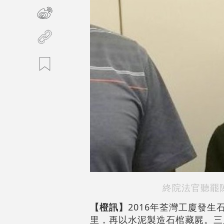
終院法官聽罷
【橙訊】
2016年荃灣工廈發
里，再以水泥製造石棺藏屍。三