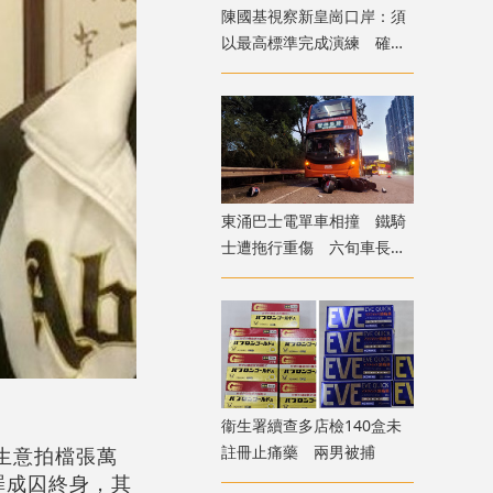
陳國基視察新皇崗口岸：須
以最高標準完成演練 確保
通關萬無一失
東涌巴士電單車相撞 鐵騎
士遭拖行重傷 六旬車長涉
危駕被捕
衞生署續查多店檢140盒未
註冊止痛藥 兩男被捕
生意拍檔張萬
罪成囚終身，其