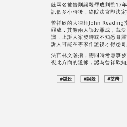
餘兩名被告則誤殺罪成判監17
訊個多小時後，終院法官即決定
曾祥欣的大律師John Rea
罪成，其餘兩人誤殺罪成，裁決不
識，上訴人案發時或不知悉哥羅
訴人可能在專家作證後才得悉哥
法官林文瀚指，需同時考慮事發
視此方面的證據，認為曾祥欣知
#謀殺
#誤殺
#荃灣