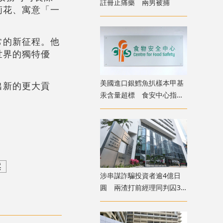
註冊止痛藥 兩男被捕
荊花、寓意「一
常的新征程。他
世界的獨特優
美國進口銀鱈魚扒樣本甲基
出新的更大貢
汞含量超標 食安中心指令
下架
案
涉串謀詐騙投資者逾4億日
圓 兩渣打前經理同判囚3
年