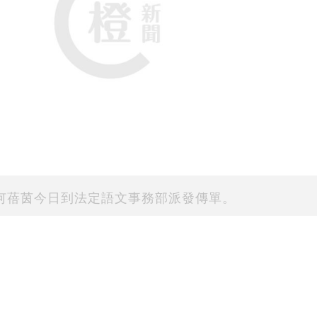
何蓓茵今日到法定語文事務部派發傳單。
是完善地區治理體系的重要一步，關係到社區建設以
掌握地區脈搏，全心全意為市民服務的區議員，將使
第四度出動「洗樓」，與最近三次洗樓一樣，向公務員派
公務員事務局義工隊在午膳及下班時間，分別到多個