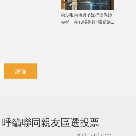
尖沙咀內地男子疑行使偽鈔
被捕 存18張美鈔1張疑為
假
評論
 呼籲聯同親友區選投票
2023-12-07 21:52