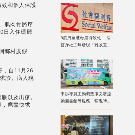
防蚊和個人保護
適、肌肉骨骼疼
0日入住瑪麗
5歲男童遭母虐待致死 法
官斥社工無發現「難以置信
一個鄉村度假
」 議員：全面檢討刻不容
緩
，自11月26
生求診。病人現
申訴專員主動調查康文署流
腫脹以及出疹。
動圖書館等服務 稱現時使
適，應盡快求
用人次參差