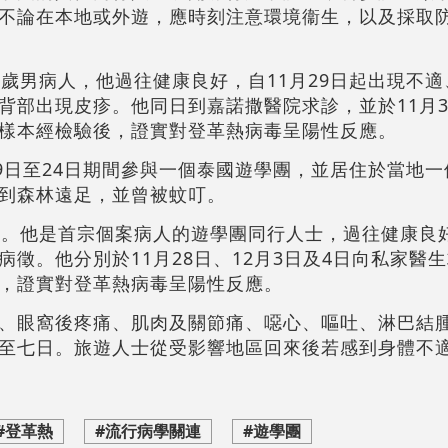
不論在本地或外遊，應時刻注意環境衞生，以及採取
6歲男病人，他過往健康良好，自11月29日起出現不
背部出現皮疹。他同日到嘉諾撒醫院求診，並於11月3
樣本經檢驗後，證實對登革熱病毒呈陽性反應。
19日至24日期間參與一個泰國遊學團，並居住於當地
到森林遠足，並曾被蚊叮。
人。他是首宗個案病人的遊學團同行人士，過往健康良好
徵。他分別於11月28日、12月3日及4日向私家醫
，證實對登革熱病毒呈陽性反應。
、眼窩後疼痛、肌肉及關節痛、噁心、嘔吐、淋巴結
至七日。旅遊人士從受影響地區回來後若感到身體不
#登革熱
#流行病學關連
#遊學團