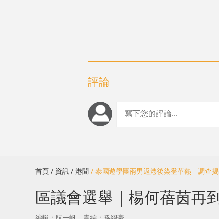
評論
首頁
/ 資訊
/ 港聞
/ 泰國遊學團兩男返港後染登革熱 調查
區議會選舉｜楊何蓓茵再
編輯：阮一帆
責編：孫紹豪