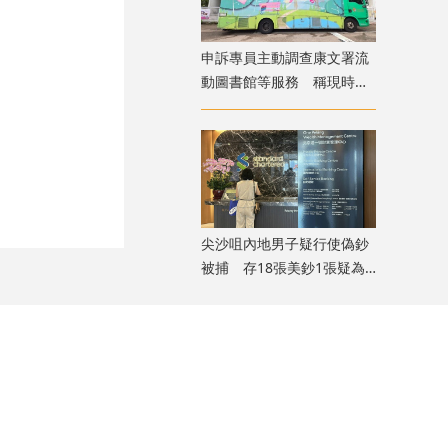
申訴專員主動調查康文署流
動圖書館等服務 稱現時使
用人次參差
尖沙咀內地男子疑行使偽鈔
被捕 存18張美鈔1張疑為
假
及市民福祉，意
政府的施政和公
發12.10投
政府大樓派發宣