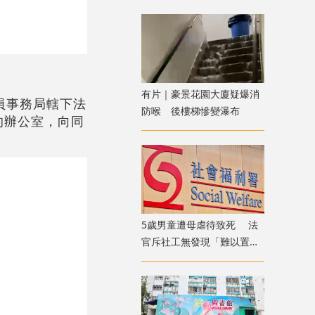
有片｜豪景花園大廈疑爆消
員事務局轄下法
防喉 後樓梯慘變瀑布
的辦公室，向同
5歲男童遭母虐待致死 法
官斥社工無發現「難以置信
」 議員：全面檢討刻不容
緩