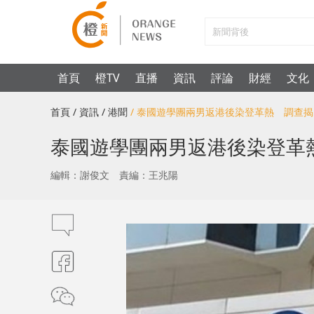
首頁
橙TV
直播
資訊
評論
財經
文化
首頁
/ 資訊
/ 港聞
/ 泰國遊學團兩男返港後染登革熱 調查
泰國遊學團兩男返港後染登革
編輯：謝俊文
責編：王兆陽