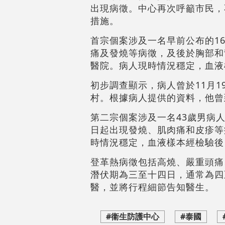
出現病徵。中心再次呼籲市民，
措施。
首宗個案涉及一名早前公布的1
痛及發燒等病徵，及後於胸部和
醫院。病人現時情況穩定，血液
初步調查顯示，病人曾於11月
村。根據病人提供的資料，他曾
第二宗個案涉及一名43歲男病
日起出現發燒、肌肉痛和皮疹等病
時情況穩定，血液樣本經檢驗後
登革熱病徵包括高燒、嚴重頭痛
潛伏期為三至十四日，通常為四
醫，並將行程細節告知醫生。
#衞生防護中心
#泰國