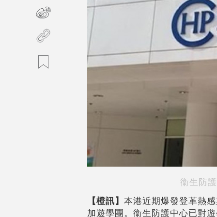
衞生防護
【橙訊】
本港近期爆發登革熱感
加遊學團。衞生防護中心已對遊