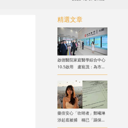
精選文章
啟德醫院家庭醫學綜合中心
10.5啟用 盧寵茂：為市民
提供額外診症名額
藥倍安心「吹哨者」鄭曦琳
涉起底被捕 稱已「踢保」
獲無條件釋放