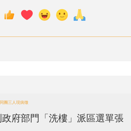
揭同團三人現病徵
到政府部門「洗樓」派區選單張