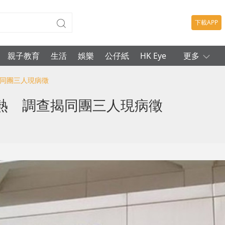
下載APP
親子教育
生活
娛樂
公仔紙
HK Eye
更多
揭同團三人現病徵
熱 調查揭同團三人現病徵