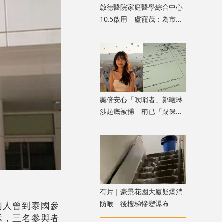
啟德醫院家庭醫學綜合中心
10.5啟用 盧寵茂：為市民
提供額外診症名額
藥倍安心「吹哨者」鄭曦琳
涉起底被捕 稱已「踢保」
獲無條件釋放
有片｜豪景花園大廈疑爆消
防喉 後樓梯慘變瀑布
兩人曾到泰國參
示，三名參與者