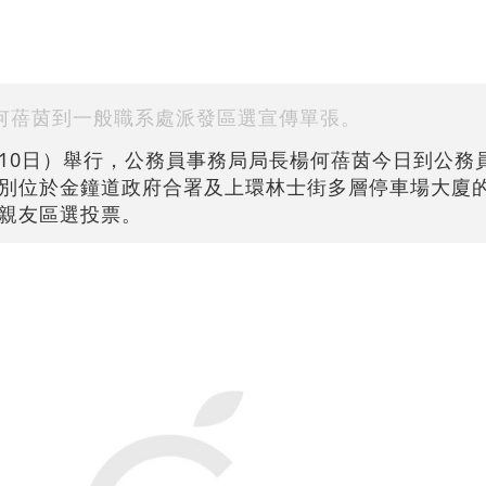
何蓓茵到一般職系處派發區選宣傳單張。
10日）舉行，公務員事務局局長楊何蓓茵今日到公務
別位於金鐘道政府合署及上環林士街多層停車場大廈
親友區選投票。