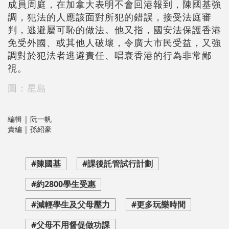
成員周庭，在加拿大表明不會回港報到，陳國基強
調，犯法的人應該面對所犯的錯誤，接受法庭審
判，逃避屬可恥的做法。他又指，國安法保護香港
免受外國、或其他人破壞，令廣大市民受益，又強
調對於犯法者逃避責任、唱衰香港的行為非常鄙
視。
圖：星島
編輯 | 阮一帆
責編 | 孫紹豪
#陳國基
#課後託管試行計劃
#約2800學生受惠
#減輕學生及父母壓力
#更多玩樂時間
#父母不用督促做功課