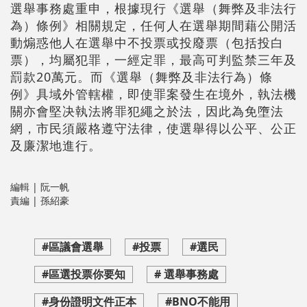
選舉事務處重申，根據現行《選舉（舞弊及非法行
為）條例》相關規定，任何人在選舉期間藉公開活
動煽惑他人在選舉中不投票或投廢票（包括投白
票），均屬犯罪，一經定罪，最高可判監禁三年及
罰款20萬元。而《選舉（舞弊及非法行為）條
例》具域外管轄權，即使罪案發生在境外，執法機
關亦會堅决執法將罪犯繩之於法，因此為免墮法
網，市民須嚴格遵守法律，使選舉得以公平、公正
及廉潔地進行。
編輯 | 阮一帆
責編 | 孫紹豪
#區議會選舉
#投票
#選民
#區選投票你要知
# 選舉事務處
#身份證明文件正本
#BNO不能用