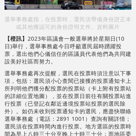
選舉事務處指，在投票時，選民須帶備身份證正本
或其他獲認可的身份證明文件。資料圖片
【橙訊】
2023年區議會一般選舉將於星期日(10
日)舉行，選舉事務處今日呼籲選民屆時踴躍投
票，選出他們心儀信任的區議員代表他們為共同建
設美好社區而努力。
選舉事務處再次提醒，選民在投票時須注意以下事
項，包括：選民須小心查閱已接獲的投票通知卡上
所列明他們獲分配投票的投票站（卡上附有投票站
的詳細位置地圖），並在投票日前往有關投票站進
行投票（已登記在鄰近邊境投票站投票的選民除
外）。如仍未收到投票通知卡的選民，應盡快聯絡
選舉事務處（電話：2891 1001）查詢有關詳情；
選民須在投票時間內進行投票。地方選區的投票時
間為早上八時三十分至晚上十時三十分；而地區委