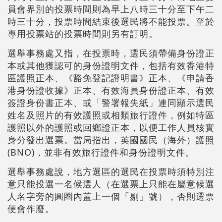
員會界別的投票時間則為早上八時三十分至下午二
時三十分，投票時間結束後選民將不能投票。至於
專用投票站的投票時間則另有訂明。
選舉事務處又指，在投票時，選民須帶備身份證正
本或其他獲認可的身份證明文件，包括有效香港特
區護照正本、《豁免登記證明書》正本、《申請香
港身份證收據》正本、有效海員身份證正本、有效
簽證身份書正本、或「警署報失紙」連同顯示選民
姓名及照片的有效護照或相類旅行證件，例如特區
護照以外的護照或回鄉證正本，以便工作人員核實
身分發出選票。當局指出，英國國民（海外）護照
(BNO)，並非有效旅行證件和身份證明文件。
選舉事務處說，地方選區的選民在投票時須特別注
意只能投選一名候選人（在選票上只能在屬意候選
人名字旁的圓圈內蓋上一個「剔」號），否則選票
便會作廢。