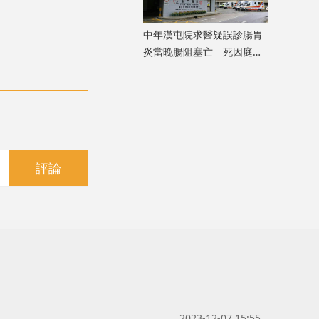
中年漢屯院求醫疑誤診腸胃
炎當晚腸阻塞亡 死因庭展
開研訊
評論
2023-12-07 15:55