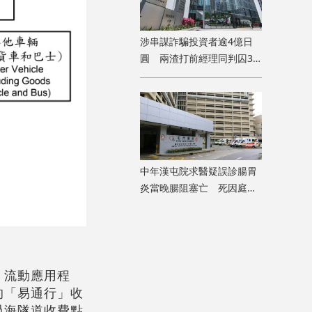
涉串謀詐騙投資者逾4億日
圓 兩渣打前經理同判囚3
年
中年漢屯院求醫疑誤診腸胃
炎當晚腸阻塞亡 死因庭展
開研訊
」流動應用程
的「易通行」收
過海隧道收費點