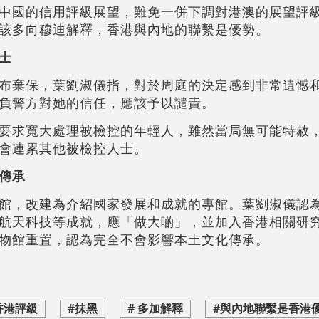
中國的信用評級展望，難免一併下調對港澳的展望評
該多向穆迪解釋，香港與內地的聯繫是優勢。
士
布棄保，葉劉淑儀指，對於周庭的決定感到非常遺憾
負警方對她的信任，應該予以譴責。
要求寬大處理被檢控的年輕人，雖然當局無可能特赦
會連累其他被檢控人士。
傳承
館，改建為介紹國家發展和成就的專館。葉劉淑儀認
航天科技等成就，應「做大啲」，並加入香港相關研
物館重置，認為完全不會影響本土文化傳承。
香港評級
#抺黑
# 多加解釋
#與內地聯繫是香港