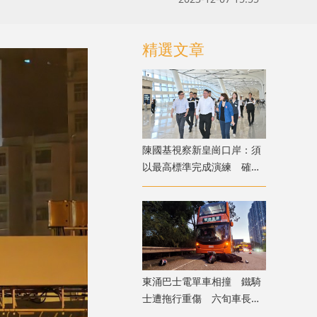
精選文章
陳國基視察新皇崗口岸：須
以最高標準完成演練 確保
通關萬無一失
東涌巴士電單車相撞 鐵騎
士遭拖行重傷 六旬車長涉
危駕被捕