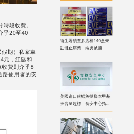
分時段收費。
乎20至40
衞生署續查多店檢140盒未
註冊止痛藥 兩男被捕
眾假期）私家車
24元，紅隧和
車收費則介乎8
道路使用者的安
美國進口銀鱈魚扒樣本甲基
汞含量超標 食安中心指令
下架