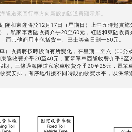
海隧道來回行車方向新設的隧道費顯示屏。
紅隧和東隧將於12月17日（星期日）上午五時起實施
，私家車西隧收費介乎20至60元，紅隧和東隧收費介
元，而其他商用車包括貨車、巴士等全日劃一50元。
車）收費將按時段而有所變化，在星期一至六（非公
和東隧收費介乎20至40元；而電單車西隧收費介乎8至
假期，三條過海隧道私家車收費介乎20至25元，電單
渡收費安排，有序地銜接不同時段的收費水平，以保障