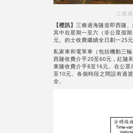
三條過
【橙訊】
三條過海隧道即西隧、
其中在星期一至六（非公眾假期）
元。的士收費繼續全日劃一25
私家車和電單車（包括機動三輪
西隧收費介乎20至60元，紅隧
東隧收費介乎8至16元。在公眾
至10元。各個時段之間設有過
全。