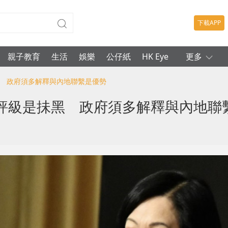
下載APP
親子教育
生活
娛樂
公仔紙
HK Eye
更多
黑 政府須多解釋與內地聯繫是優勢
評級是抺黑 政府須多解釋與內地聯