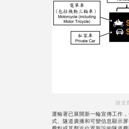
隧道
運輸署已展開新一輪宣傳工作，
式、隧道廣播和可變信息顯示屏
費點或其鄰近位置新設的隧道費