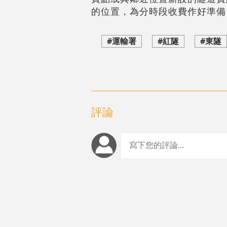
的位置，為分時段收費作好準備
#運輸署
#紅隧
#東隧
評論