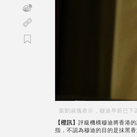
葉劉淑儀表示，穆迪早前已下
【橙訊】
評級機構穆迪將香港的
指，不認為穆迪的目的是抺黑香