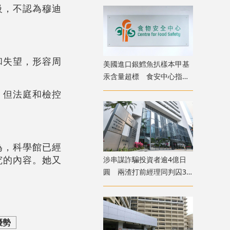
級，不認為穆迪
和失望，形容周
美國進口銀鱈魚扒樣本甲基
汞含量超標 食安中心指令
下架
，但法庭和檢控
為，科學館已經
究的內容。她又
涉串謀詐騙投資者逾4億日
圓 兩渣打前經理同判囚3
年
優勢