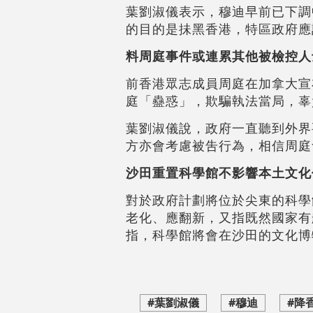
葉劉淑儀表示，穆迪早前已下調
的目的是抺黑香港，特區政府應
料周庭事件或連累其他被檢控人
前香港眾志成員周庭在加拿大宣
庭「蠱惑」，欺騙執法當局，辜
葉劉淑儀說，政府一直聽到外界
方亦會考慮被吿行為，相信周庭
沙田重置科學館不影響本土文化
對於政府計劃將位於尖東的科學
老化、應翻新，又指既然國家有
指，科學館將會在沙田的文化博
#葉劉淑儀
#穆迪
#降