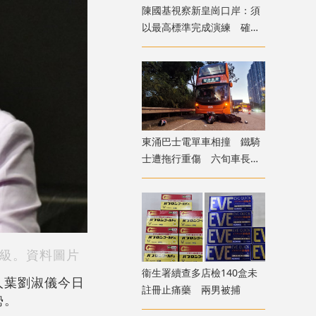
陳國基視察新皇崗口岸：須
以最高標準完成演練 確保
通關萬無一失
東涌巴士電單車相撞 鐵騎
士遭拖行重傷 六旬車長涉
危駕被捕
級。資料圖片
衞生署續查多店檢140盒未
人葉劉淑儀今日
註冊止痛藥 兩男被捕
勢。