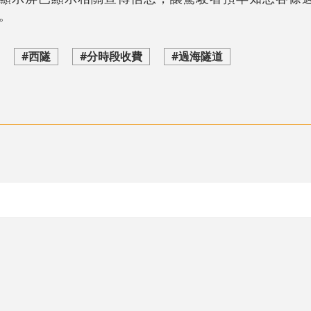
。
#西隧
#分時段收費
#過海隧道