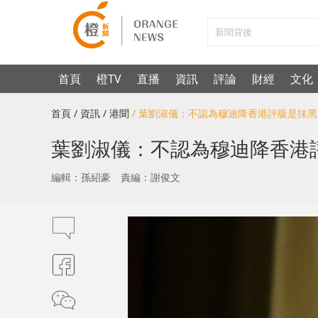
首頁
橙TV
直播
資訊
評論
財經
文化
首頁
/ 資訊
/ 港聞
/ 葉劉淑儀：不認為穆迪降香港評級是抺
葉劉淑儀：不認為穆迪降香港
編輯：孫紹豪
責編：謝俊文