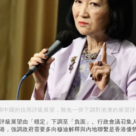
調中國的信用評級展望，難免一併下調對港澳的展望評
評級展望由「穩定」下調至「負面」。行政會議召集
港，強調政府需要多向穆迪解釋與內地聯繫是香港優