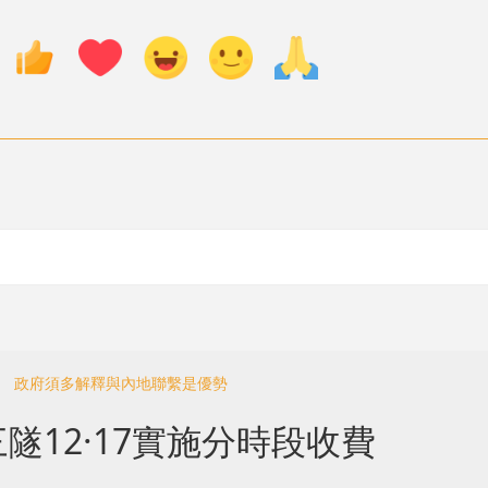
黑 政府須多解釋與內地聯繫是優勢
12·17實施分時段收費