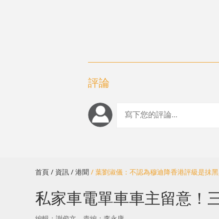
評論
首頁
/ 資訊
/ 港聞
/ 葉劉淑儀：不認為穆迪降香港評級是抺
私家車電單車車主留意！三隧
編輯：謝俊文
責編：李永康