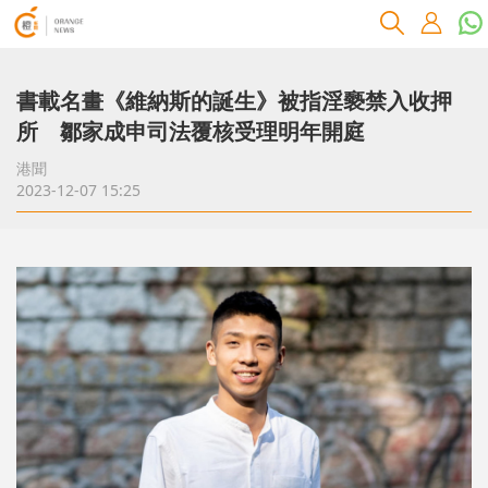
書載名畫《維納斯的誕生》被指淫褻禁入收押
所 鄒家成申司法覆核受理明年開庭
港聞
2023-12-07 15:25