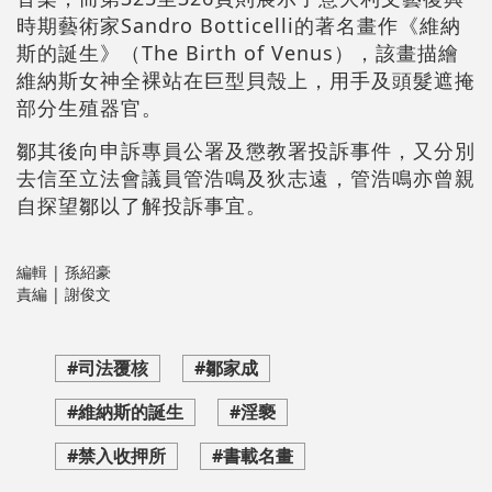
時期藝術家Sandro Botticelli的著名畫作《維納
斯的誕生》（The Birth of Venus），該畫描繪
維納斯女神全裸站在巨型貝殼上，用手及頭髮遮掩
部分生殖器官。
鄒其後向申訴專員公署及懲教署投訴事件，又分別
去信至立法會議員管浩鳴及狄志遠，管浩鳴亦曾親
自探望鄒以了解投訴事宜。
編輯 | 孫紹豪
責編 | 謝俊文
#司法覆核
#鄒家成
#維納斯的誕生
#淫褻
#禁入收押所
#書載名畫