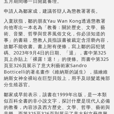
五月期間哪一日開庭審理。
申請人為鄒家成，建議答辯人為懲教署署長。
入稟狀指，鄒的朋友Yau Wan Kong透過懲教署
向他寄出一本名為「教養：關於歷史、文學、藝
術、音樂、哲學與世界風俗文化，你必須知道的
事」的書籍，懲教人員指該書被裁定含淫褻內容，
故鄒不能收書。書上附有便條，寫上鄒的囚犯號
碼、2023年9月4日的日期、「退」，書中第325
頁上亦貼上「裸露！退！」的便條。而書中第325
頁至326頁展示了意大利藝術家Sandro
Botticelli的著名畫作《維納斯的誕生》，描繪維
納斯女神全裸站在巨型貝殼上，用手及頭髮遮掩部
分生殖器官。
鄒家成早前表示，該書在1999年出版，是一本類
似百科全書的非小說文字，探討什麼是現代人必備
的教養，內容涉及西方歷史、文學、哲學、藝術與
音樂，而第325至326頁則展示了意大利文藝復興