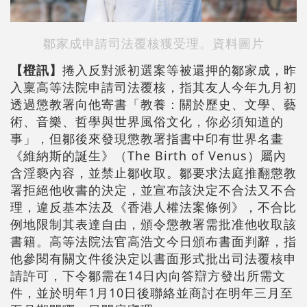
鄒家成申請司法覆核獲受理。資料圖片
【橙訊】
捲入反對派初選案等被還押的鄒家成，昨
入稟高等法院申請司法覆核，指其友人今年九月初
透過懲教署向他寄書「教養：關於歷史、文學、藝
術、音樂、哲學與世界風俗文化，你必須知道的
事」，但鄒後來發現懲教署指書中印有世界名畫
《維納斯的誕生》（The Birth of Venus）屬內
含淫褻內容，並禁止鄒收取。鄒要求法庭推翻懲教
署拒絕他收書的決定，並宣布該決定不合法又不合
理，違反基本法及《香港人權法案條例》，不合比
例地限制其表達自由，頒令懲教署需批准他收取該
書籍。高等法院法官高浩文今日頒布書面判辭，指
他參閱有關文件後決定以書面形式批出司法覆核申
請許可，下令鄒需在14日內向答辯方發出所需文
件，並於明年1月10日後聯絡並商討在明年三月至