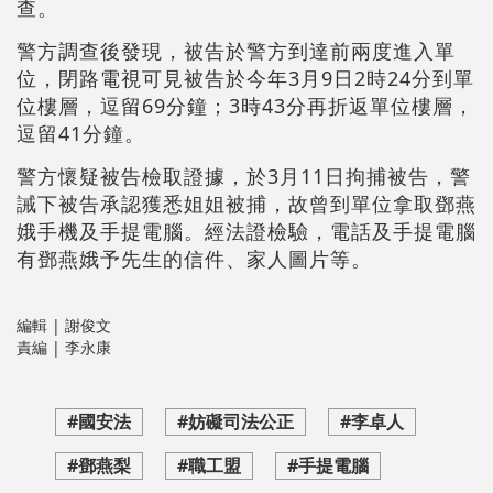
查。
警方調查後發現，被告於警方到達前兩度進入單
位，閉路電視可見被告於今年3月9日2時24分到單
位樓層，逗留69分鐘；3時43分再折返單位樓層，
逗留41分鐘。
警方懷疑被告檢取證據，於3月11日拘捕被告，警
誡下被告承認獲悉姐姐被捕，故曾到單位拿取鄧燕
娥手機及手提電腦。經法證檢驗，電話及手提電腦
有鄧燕娥予先生的信件、家人圖片等。
編輯 | 謝俊文
責編 | 李永康
#國安法
#妨礙司法公正
#李卓人
#鄧燕梨
#職工盟
#手提電腦