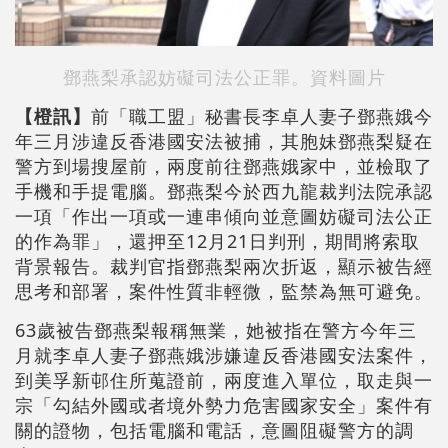
鄧燕梨承認妨礙司法公正罪。資料圖片
【橙訊】
前「職工盟」秘書長李卓人妻子鄧燕娥今
年三月涉違反香港國安法被捕，其胞妹鄧燕梨疑在
警方到場搜屋前，兩度前往鄧燕娥家中，並檢取了
手機和手提電腦。鄧燕梨今於西九龍裁判法院承認
一項「作出一項或一連串傾向並意圖妨礙司法公正
的作為罪」，還押至12月21日判刑，期間將索取
背景報告。裁判官指鄧燕梨兩次折返，顯示被告經
思考和部署，案件性質非輕微，監禁為無可避免。
63歲被告鄧燕梨報稱無業，她被指在警方今年三
月就李卓人妻子鄧燕娥涉嫌違反香港國安法案件，
到美孚新邨住所蒐證前，兩度進入單位，取走與一
宗「勾結外國或者境外勢力危害國家安全」案件有
關的證物，包括電腦和電話，意圖阻礙警方的調