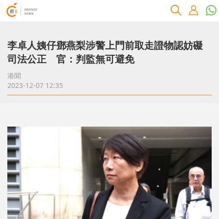
李卓人姨仔鄧燕梨涉警上門前取走證物認妨礙
司法公正 官：判監無可避免
港聞
2023-12-07 12:35