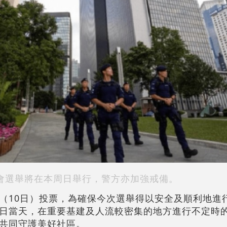
會選舉將在本周日舉行，警方亦加強戒備。
（10日）投票，為確保今次選舉得以安全及順利地進
日當天，在重要基建及人流較密集的地方進行不定時
共同守護美好社區。