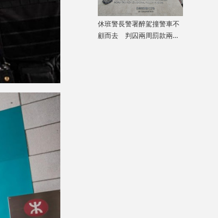
休班警長警署醉駕撞警車不
顧而去 判囚兩周罰款兩萬
元