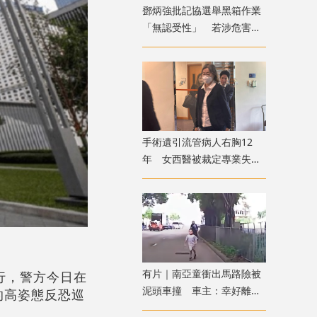
鄧炳強批記協選舉黑箱作業
「無認受性」 若涉危害國
安「後果自負」
手術遺引流管病人右胸12
年 女西醫被裁定專業失當
除牌1個月
有片｜南亞童衝出馬路險被
行，警方今日在
泥頭車撞 車主：幸好離遠
的高姿態反恐巡
看到