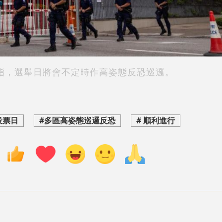
指，選舉日將會不定時作高姿態反恐巡邏。
投票日
#多區高姿態巡邏反恐
# 順利進行