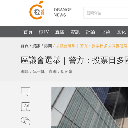
首頁
橙TV
直播
資訊
評論
財經
文化
首頁
/ 資訊
/ 港聞
/ 區議會選舉｜警方：投票日多區高姿態
區議會選舉｜警方：投票日多
編輯：阮一帆
責編：孫紹豪