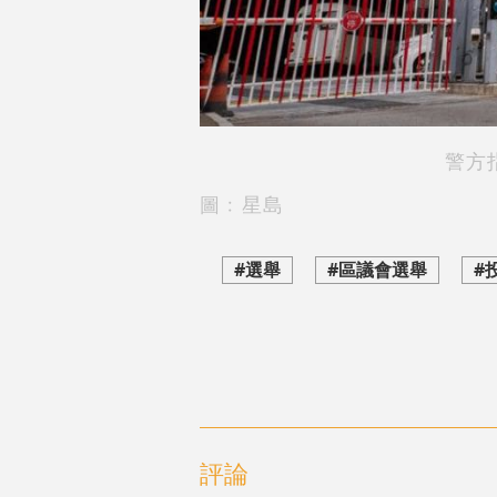
警方
圖﹕星島
#選舉
#區議會選舉
#
評論