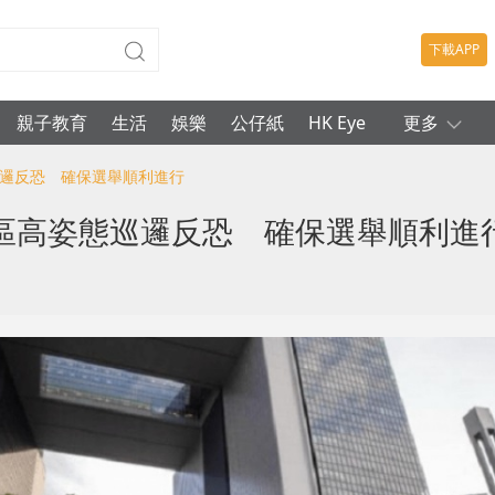
下載APP
親子教育
生活
娛樂
公仔紙
HK Eye
更多
巡邏反恐 確保選舉順利進行
區高姿態巡邏反恐 確保選舉順利進