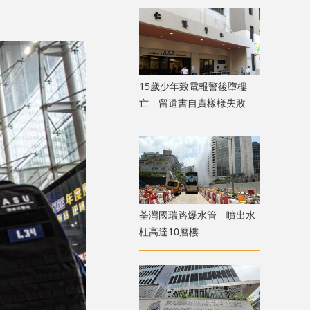
15歲少年致電報警後墮樓
亡 留遺書自責樣様失敗
荃灣國瑞路爆水管 噴出水
柱高達10層樓