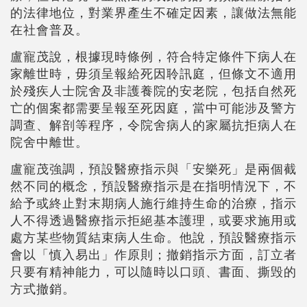
的法律地位，對業界產生不確定因素，讓做法無能
在社會普及。
盧寵茂說，根據現時條例，符合特定條件下病人在
家離世時，毋須呈報給死因聆訊庭，但條文不適用
於殘疾人士院舍及非護養院的安老院，包括自然死
亡的個案都需要呈報至死因庭，當中可能涉及警方
調查、解剖等程序，令院舍病人的家屬抗拒病人在
院舍中離世。
盧寵茂強調，預設醫療指示與「安樂死」是兩個截
然不同的概念，預設醫療指示是在指明情況下，不
給予或終止對末期病人施行維持生命的治療，指示
人不得透過醫療指示拒絕基本護理，或要求施用或
處方某些物質結束病人生命。他說，預設醫療指示
會以「慎入易出」作原則；撤銷指示方面，訂立者
只要有精神能力，可以隨時以口頭、書面、撕毁的
方式撤銷。