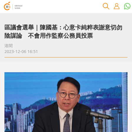
區議會選舉｜陳國基：心意卡純粹表謝意切勿
陰謀論 不會用作監察公務員投票
港聞
2023-12-06 16:51