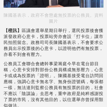
陳國基表示，政府不會懲處無投票的公務員。資料
圖片
【橙訊】
區議會選舉星期日舉行，選民投票後會獲
派發政府心意卡，投票站旁亦會設「打卡位」讓市
民拍照留念。政務司司長陳國基表示，不會要求公
務員出示投票後的心意卡，以證明他們有無投票，
亦看不到會有壓力。
公務員工會聯合會總幹事梁籌庭今早在電台節目
稱，心意卡安排對部份公務員構成無形壓力，心意
卡或成為投票的「證明」。陳國基接受電台訪問回
應稱，強調心意卡無名字、無身份證號碼，每張都
一樣，無法達到監察公務員有無投票的目的，社會
不應以「陰謀論」去思考，重申政府是純粹感謝投
了票的市民，沒有其他目的，以往選舉亦曾採用類
似做法。