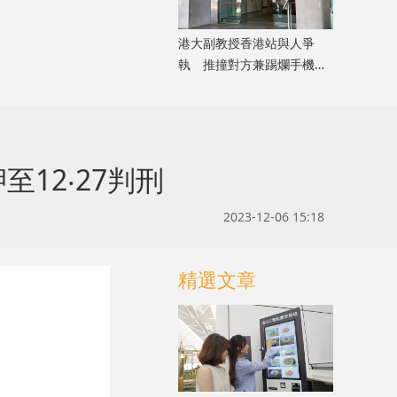
港大副教授香港站與人爭
執 推撞對方兼踢爛手機
准簽保守行為兩年
12‧27判刑
2023-12-06 15:18
精選文章