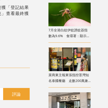
接獲「登記結果
統」查看最終獲
7月全港白紋伊蚊誘蚊器指
數為9.6% 食環署：顯示分
布情況頗為廣泛
菜商東主報東張指控荃灣知
名泰國餐廳 走數200萬兼
呃政府2000萬擔保貸款
評論