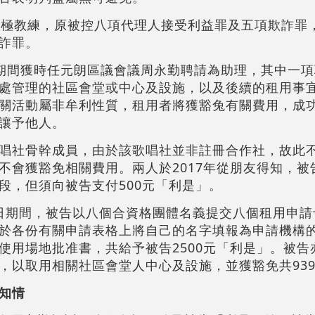
太極教練，原被控八項代理人接受利益罪及五項欺詐罪
詐罪。
9年期間獲時任元朗區議會議周永勤聘請為助理，其中一
處管理的社區會堂或中心及設施，以及後續的租用事
關活動屬非牟利性質，租用者將獲豁兔有關費用，成
讓予他人。
唱社骨幹成員，由於該歌唱社並非註冊合作社，故此
不會獲豁免相關費用。兩人於2017年從朋友得知，被
段，但須向被告支付500元「利是」。
年6月2日期間，被告以八個合資格團體名義提交八個租用申
於各份有關申請表格上將自己的名字填報為申請機構
使用場地批准書，共給予被告2500元「利是」。被告
，以取用相關社區會堂人中心及設施，並獲豁免共939
知情