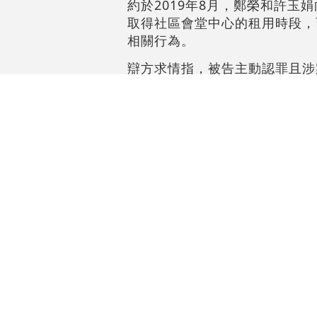
約於2019年8月，鄭榮和許
取得社區會堂中心的租用時段，
相關行為。
辯方求情指，被告主動認罪且涉
年後才復出社會工作，法律意識
能給予被告機會讓感化官評估被
裁判官說，過往案例即使涉款50
方說服並採納社會服務令，必然
#廉署
#區議會
#元朗
評論