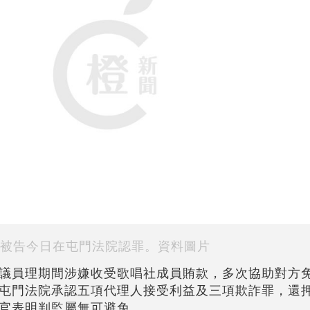
被告今日在屯門法院認罪。資料圖片
議員理期間涉嫌收受歌唱社成員賄款，多次協助對方
屯門法院承認五項代理人接受利益及三項欺詐罪，還押至
官表明判監屬無可避免。