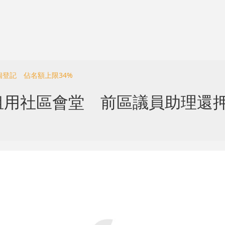
個登記 佔名額上限34%
用社區會堂 前區議員助理還押至