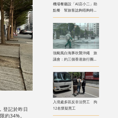
機場餐廳設「AI店小二」助
點餐 幫旅客諗夠唔夠時間
食完先上機
強颱風白海豚吹襲沖繩 旅
議會：約三個香港旅行團在
當地全部安全
入境處多區反非法勞工 拘
12名懷疑黑工
，登記於昨日
限約34%。