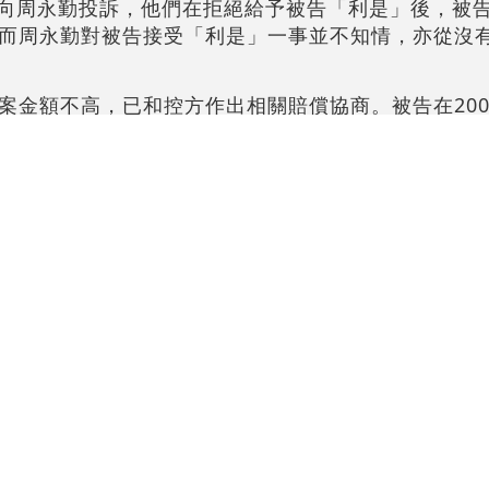
玉娟向周永勤投訴，他們在拒絕給予被告「利是」後，被
而周永勤對被告接受「利是」一事並不知情，亦從沒
案金額不高，已和控方作出相關賠償協商。被告在200
薄弱，但被告樂於助人，20年間曾多次做義工、社會
告是否適合執行社會服務令。
0元亦判囚三個月，而被告在2017至2018年間多次
會判處監禁。
#租金
#區議員助理
#周永勤
#社區會堂