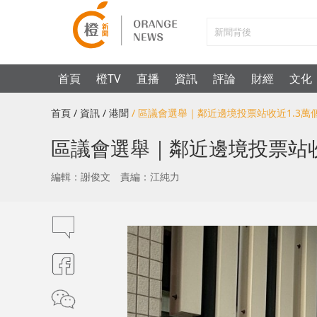
首頁
橙TV
直播
資訊
評論
財經
文化
首頁
/ 資訊
/ 港聞
/ 區議會選舉｜鄰近邊境投票站收近1.3萬
區議會選舉｜鄰近邊境投票站收
編輯：謝俊文
責編：江純力