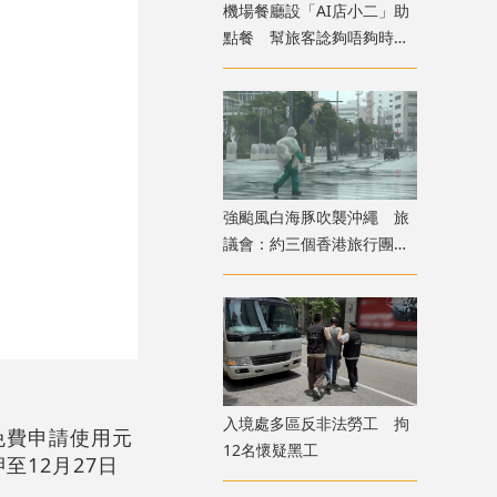
機場餐廳設「AI店小二」助
點餐 幫旅客諗夠唔夠時間
食完先上機
強颱風白海豚吹襲沖繩 旅
議會：約三個香港旅行團在
當地全部安全
入境處多區反非法勞工 拘
免費申請使用元
12名懷疑黑工
12月27日