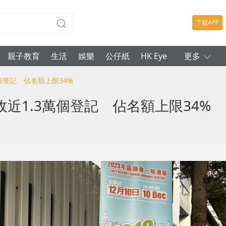
下載APP
親子教育
生活
娛樂
公仔紙
HK Eye
更多
個登記 佔名額上限34%
近1.3萬個登記 佔名額上限34%