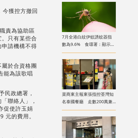
，今獲控方撤回
項職責為協助區
7月全港白紋伊蚊誘蚊器指
宜。只有某些合
數為9.6% 食環署：顯示分
功申請機構不得
布情況頗為廣泛
不屬於合資格團
告能為該歌唱
請予民政總署，
菜商東主報東張指控荃灣知
的「聯絡人」，
名泰國餐廳 走數200萬兼
亦促使許玉娟
呃政府2000萬擔保貸款
9 元的費用。