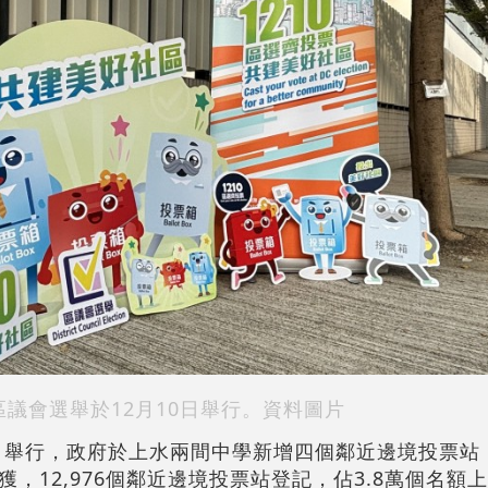
區議會選舉於12月10日舉行。資料圖片
0日舉行，政府於上水兩間中學新增四個鄰近邊境投票站
，12,976個鄰近邊境投票站登記，佔3.8萬個名額上