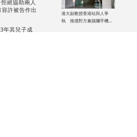
告拒絕協助兩人
有容許被告作出
港大副教授香港站與人爭
執 推撞對方兼踢爛手機
准簽保守行為兩年
3年其兒子成
工作，希望法庭
犯案，不會被辯