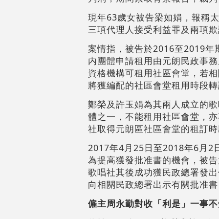
現年63歲女被告梁如娟，報稱
三項代理人接受利益罪及兩項欺
案情指，被告於2016至201
内團體申請租用由元朗民政事務
資格機構可租用社區會堂，若相
將獲編配的社區會堂租用時段轉
鄭榮及許玉娟為其兩人成立的歌
體之一，不能租用社區會堂，亦
社取得元朗區社區會堂的租訂時
2017年4月25日至2018
為提高獲發批准書的機會，被告
歌唱社其後成功獲民政總署發出
向相關民政總署出示有關批准書
僱主周永勤對收「利是」一事不