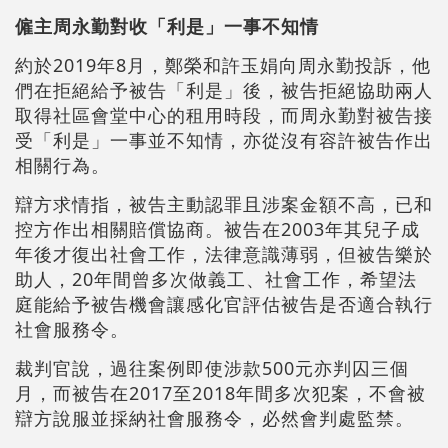
僱主周永勤對收「利是」一事不知情
約於2019年8月，鄭榮和許玉娟向周永勤投訴，他
們在拒絕給予被告「利是」後，被告拒絕協助兩人
取得社區會堂中心的租用時段，而周永勤對被告接
受「利是」一事並不知情，亦從沒有容許被告作出
相關行為。
辯方求情指，被告主動認罪且涉案金額不高，已和
控方作出相關賠償協商。被告在2003年其兒子成
年後才復出社會工作，法律意識薄弱，但被告樂於
助人，20年間曾多次做義工、社會工作，希望法
庭能給予被告機會讓感化官評估被告是否適合執行
社會服務令。
裁判官說，過往案例即使涉款500元亦判囚三個
月，而被告在2017至2018年間多次犯案，不會被
辯方說服並採納社會服務令，必然會判處監禁。