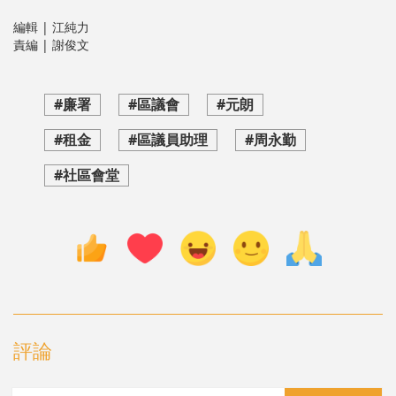
編輯 | 江純力
責編 | 謝俊文
#廉署
#區議會
#元朗
#租金
#區議員助理
#周永勤
#社區會堂
評論