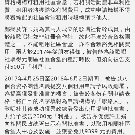
資格機構可租用社區會堂，若相關活動屬非牟利性
質，租用者將獲豁兔有關費用，成功申請機構不得
將獲編配的社區會堂租用時段轉讓予他人。
鄭榮及許玉娟為其兩人成立的歌唱社骨幹成員，由
於該歌唱社並非註冊合作社，故此不屬於合資格團
體之一，不能租用社區會堂，亦不會獲豁免相關費
用。兩人於2017年從朋友得知，被告能為該歌唱
社取得元朗區社區會堂的租訂時段，但須向被告支
付500元「利是」。
2017年4月25日至2018年6月2日期間，被告以八
個合資格團體名義提交八個租用申請予民政總署，
為提高獲發批准書的機會，被告於各份有關申請表
格上將自己的名字填報為申請機構的「聯絡人」，
歌唱社其後成功獲民政總署發出使用場地批准書，
共給予被告2500元「利是」。被告亦促使許玉娟
向相關民政總署出示有關批准書，以取用相關社區
會堂人中心及設施，並獲豁免共9399 元的費用。