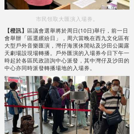
市民領取大匯演入場券。
【橙訊】
區議會選舉將於周日(10日)舉行，前一日
會舉辦「區選繽紛日」，周六當晚在西九文化區有
大型戶外音樂匯演，灣仔海濱休閒站及沙田公園露
天劇場設現場轉播。戶外匯演的入場券今日下午一
時起於各區民政諮詢中心派發，其中灣仔及沙田的
中心亦同時派發轉播場地的入場券。