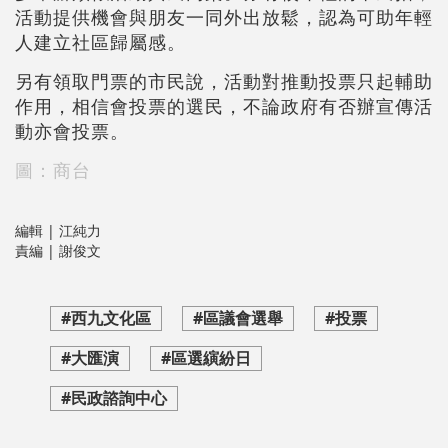
活動提供機會與朋友一同外出放鬆，認為可助年輕
人建立社區歸屬感。
另有領取門票的市民說，活動對推動投票只起輔助
作用，相信會投票的選民，不論政府有否辦宣傳活
動亦會投票。
圖：商台
編輯 | 江純力
責編 | 謝俊文
#西九文化區
#區議會選舉
#投票
#大匯演
#區選縯紛日
#民政諮詢中心