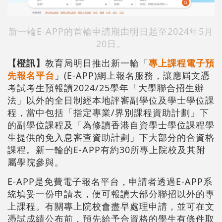
新一輪E-APP的首輪申請期由明日起至2024年5月
20日。
【橙訊】
教育局明日推出新一輪「
專上課程電子預
先報名平台
」(E-APP)網上報名服務，讓應屆文憑
考試考生預報讀2024/25學年「大學聯合招生辦
法」以外的全日制經本地評審副學位及學士學位課
程，當中包括「指定專業/界別課程資助計劃」下
的副學位課程及「為修讀香港自資學士學位課程學
生提供的免入息審查資助計劃」下大部分的合資格
課程。新一輪的E-APP有約30所專上院校及其附
屬學院參與。
E-APP是免費電子報名平台，申請者透過E-APP系
統填妥一份申請表，便可報讀大部分聯招以外的專
上課程。有關專上院校會盡早處理申請，並可在文
憑試成績公布前，預先給予合資格的學生有條件取