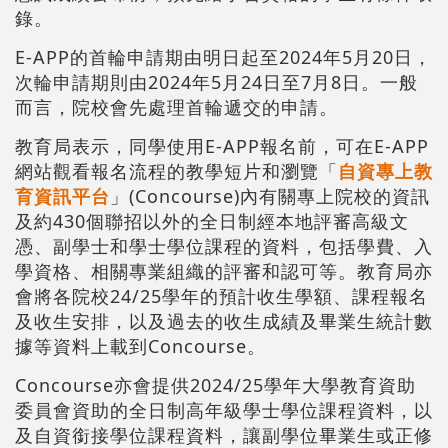
錄。
E-APP的首輪申請期由明日起至2024年5月20日，
次輪申請期則由2024年5月24日至7月8日。一般
而言，院校會先處理首輪遞交的申請。
教育局表示，同學使用E-APP報名前，可在E-APP
網站觀看報名流程的教學短片和瀏覽「
自資專上教
育資訊平台
」(Concourse)內有關專上院校的資訊
及約430個聯招以外的全日制經本地評審高級文
憑、副學士和學士學位課程的資料，包括學費、入
學資格、相關專業組織的評審和認可等。教育局亦
會將各院校24/25學年的預計收生學額、課程報名
及收生安排，以及過去的收生成績及畢業生統計數
據等資料上載到Concourse。
Concourse亦會提供2024/25學年大學教育資助
委員會資助的全日制高年級學士學位課程資料，以
及自資銜接學位課程資料，讓副學位畢業生或正修