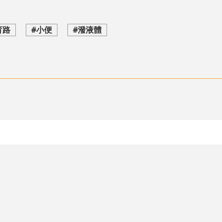
育路
#小便
#潑液體