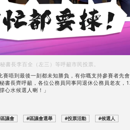
秘書長李百全（左三）等呼籲市民投票。
：「比賽唔到最後一刻都未知勝負，有你嘅支持參賽者先
秘書長齊呼籲，各位公務員同事同退休公務員老友，12
撐心水候選人喇！」
#區議會
#區議會選舉
#投票活動
#候選人