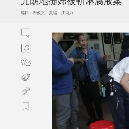
元朗地攤婦被斬淋腐液案 
編輯：謝俊文
責編：江純力