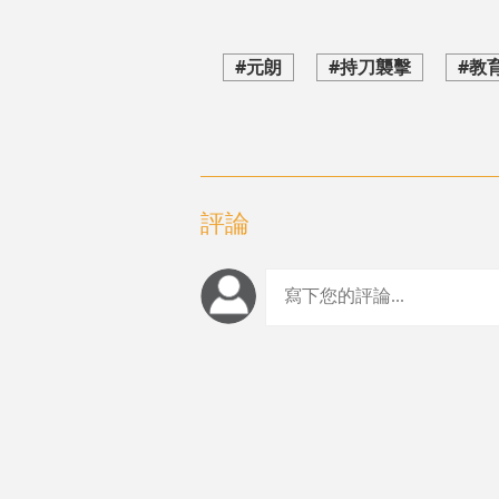
#元朗
#持刀襲擊
#教
評論