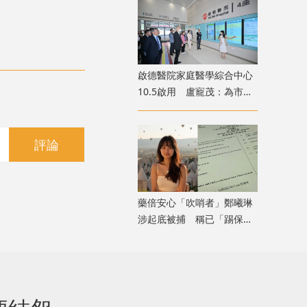
啟德醫院家庭醫學綜合中心
10.5啟用 盧寵茂：為市民
提供額外診症名額
評論
藥倍安心「吹哨者」鄭曦琳
涉起底被捕 稱已「踢保」
獲無條件釋放