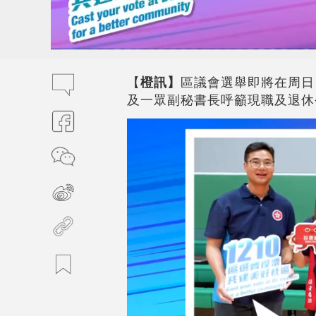
【
橙訊】
區議會選舉即將在周日
及一眾副秘書長呼籲現職及退休