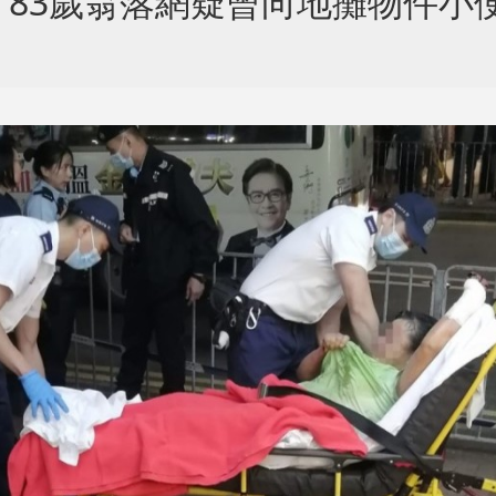
83歲翁落網疑曾向地攤物件小