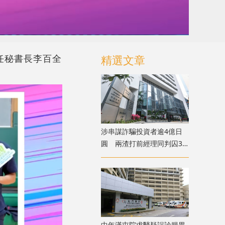
任秘書長李百全
精選文章
涉串謀詐騙投資者逾4億日
圓 兩渣打前經理同判囚3
年
中年漢屯院求醫疑誤診腸胃