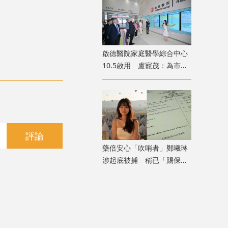
啟德醫院家庭醫學綜合中心
10.5啟用 盧寵茂：為市民
提供額外診症名額
評論
藥倍安心「吹哨者」鄭曦琳
涉起底被捕 稱已「踢保」
獲無條件釋放