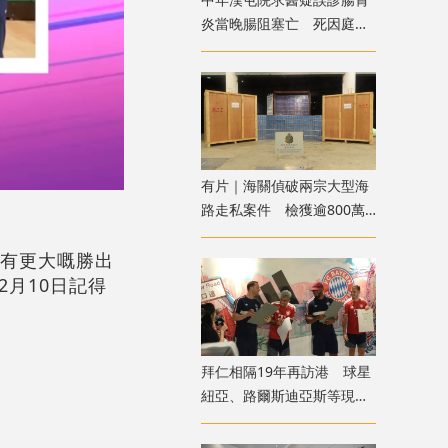
炎當晚腸阻塞亡 死因庭展
開研訊
有片｜海關偵破兩宗大型海
路走私案件 檢獲逾800萬
支私煙拘捕3人
會有更大嘅勝出
月10日記得
拜仁相隔19年再訪港 球星
紐亞、路爾斯迪亞斯等現身
尖沙咀見球迷