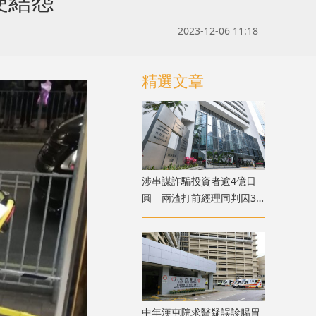
便結怨
2023-12-06 11:18
精選文章
涉串謀詐騙投資者逾4億日
圓 兩渣打前經理同判囚3
年
中年漢屯院求醫疑誤診腸胃