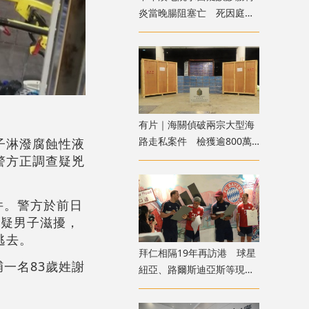
炎當晚腸阻塞亡 死因庭展
開研訊
有片｜海關偵破兩宗大型海
路走私案件 檢獲逾800萬
子淋潑腐蝕性液
支私煙拘捕3人
警方正調查疑兇
件。警方於前日
可疑男子滋擾，
逃去。
拜仁相隔19年再訪港 球星
一名83歲姓謝
紐亞、路爾斯迪亞斯等現身
尖沙咀見球迷