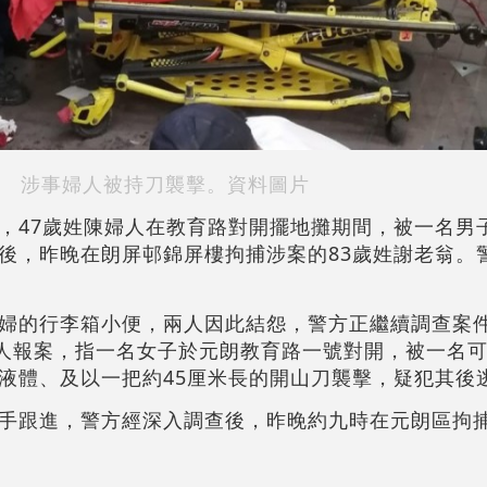
涉事婦人被持刀襲擊。資料圖片
，47歲姓陳婦人在教育路對開擺地攤期間，被一名男
後，昨晚在朗屏邨錦屏樓拘捕涉案的83歲姓謝老翁。
婦的行李箱小便，兩人因此結怨，警方正繼續調查案
途人報案，指一名女子於元朗教育路一號對開，被一名
液體、及以一把約45厘米長的開山刀襲擊，疑犯其後
手跟進，警方經深入調查後，昨晚約九時在元朗區拘捕