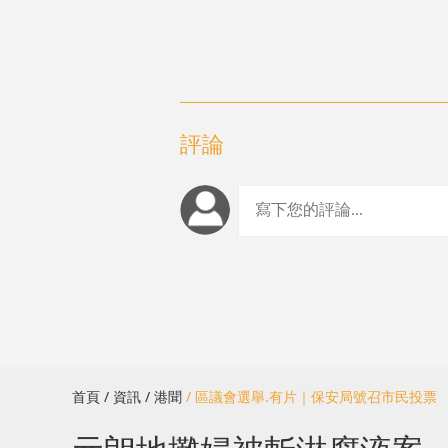
評論
首頁
/ 資訊
/ 港聞
/ 區議會選舉.有片｜保安局號召市民投票