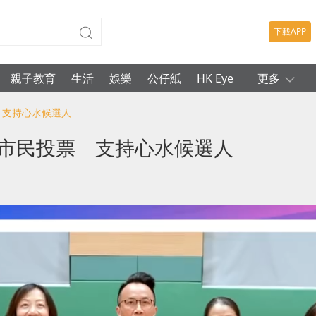
下載APP
親子教育
生活
娛樂
公仔紙
HK Eye
更多
 支持心水候選人
召市民投票 支持心水候選人