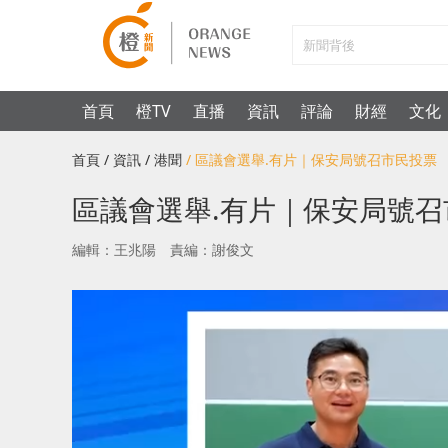
首頁
橙TV
直播
資訊
評論
財經
文化
首頁
/ 資訊
/ 港聞
/ 區議會選舉.有片｜保安局號召市民投票
區議會選舉.有片｜保安局號
編輯：王兆陽
責編：謝俊文