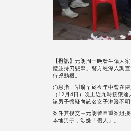
【橙訊】
元朗周一晚發生傷人案
體並持刀襲擊。警方經深入調查
行兇動機。
消息指，謝翁早於今年中曾在陳
（12月4日）晚上近九時接獲
該男子懷疑向該名女子淋潑不明
案件其後交由元朗警區重案組接
本地男子，涉嫌「傷人」。