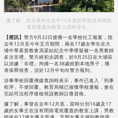
據了解，首次事件在去年12月底於學校沒有閉路
電視覆蓋的教室上課時發生。
【橙訊】
警方9月22日接獲一名學校社工報案，指
去年12月至今年五月期間，兩名17歲女學生在大
埔中華基督教會馮梁結紀念中學懷疑被一名男教師
多次非禮。警方經初步調查，於9月25日在大埔區
以涉嫌「非禮」拘捕一名38歲姓劉本地男子，獲
准保釋候查，須於12月中旬向警方報到。
涉事學校回覆傳媒查詢時表示，事件已進入「刑事
程序」不便回覆。教育局稱已接獲學校通報，會在
完結司法程序後檢視該教師註冊資格。
據了解，事發在去年12月底，當時分別16歲及17
歲的女事主在沒有閉路電視覆蓋的教室上課，男教
師坐在17歲女事主旁邊，其間女事主感到教師用