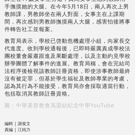
手撫摸她的大腿。在今年5月18日，兩人再次上男
教師課，男教師坐在兩人對面，女事主在上課期
間，再次感到男教師撫摸兩人大腿，感害怕後將事
件轉告社工並報案。
教育局表示，學校已啓動危機處理小組，向家長交
代進度。收到學校通報後，已即時嚴厲責成學校法
團校董會嚴肅跟進及果斷處理，以及主動約見學校
辦學團體了解事件的進展。教育局稱，會在完結司
法程序後檢視該教師註冊資格，即使涉事教師最終
沒有被定罪，但基於學生福祉及教師專業的考慮，
認為其行為不能接受，教育局亦會採取適當行動，
包括取消其教師註冊資格。
圖：中華基督教會馮梁結紀念中學YouTube
編輯 | 謝俊文
責編 | 江純力