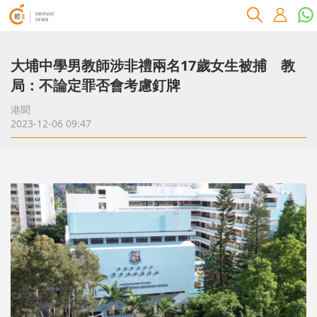
大埔中學男教師涉非禮兩名17歲女生被捕 教
局：不論定罪否會考慮釘牌
港聞
2023-12-06 09:47