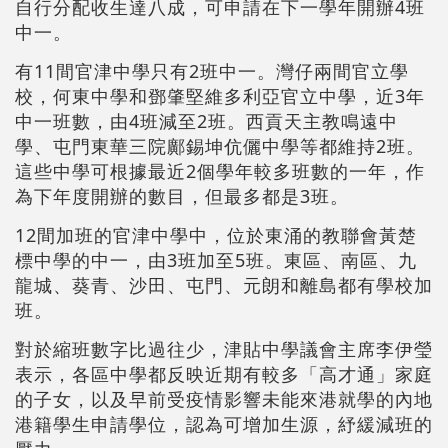
自行分配收生達八成，可申請在下一學年開辦4班
中一。
有11間官津中學只有2班中一。灣仔兩間官立學
校，何東中學和鄧肇堅維多利亞官立中學，近3年
中一班數，由4班減至2班。西貢天主教鳴遠中
學、屯門東華三院鄺錫坤伉儷中學等都維持2班。
這些中學可根據最近2個學年較多班數的一年，作
為下年度開辦的數目，但最多都是3班。
12間加班的官津中學中，位於東涌的教聯會黃楚
標中學的中一，由3班加至5班。東區、南區、九
龍城、葵青、沙田、屯門、元朗和離島都有學校加
班。
對於縮班數字比過往少，津貼中學議會主席李伊瑩
表示，各區中學都反映近期有較多「高才通」家庭
的子女，以及早前受疫情影響未能來港就學的內地
港籍學生申請學位，認為可增加生源，紓緩減班的