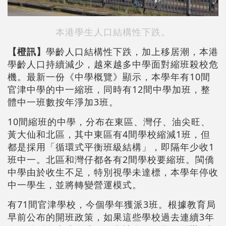
本港學生人口結構性下跌。
【橙訊】
學齡人口結構性下跌，加上移居潮，本港
學齡人口持續減少，越來越多中學面對縮班殺校危
機。最新一份《中學概覽》顯示，本學年有10間
官津中學的中一縮班，同時有12間中學加班，整
體中一班數按年淨加3班。
10間縮班的中學，分布在東區、灣仔、油尖旺、
黃大仙和北區，其中東區有4間學校縮減1班，但
都是採用「循環式平衡班級結構」，即隔年少收1
班中一。北區和灣仔都各有2間學校要縮班。閩僑
中學由於收生不足，特別視學未達標，本學年停收
中一學生，並將轉變營運模式。
有71間官津學校，今個學年獲派3班。根據教育局
早前公布的開班政策，如果這些學校過去連續3年