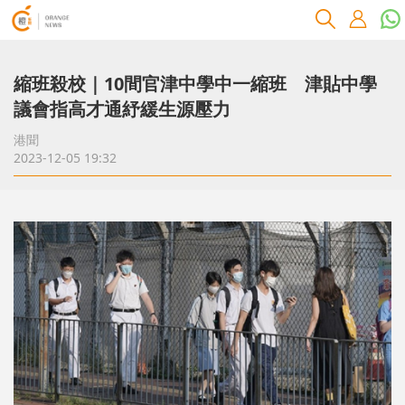
縮班殺校｜10間官津中學中一縮班 津貼中學
議會指高才通紓緩生源壓力
港聞
2023-12-05 19:32