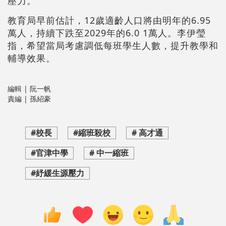
壓力。
教育局早前估計，12歲適齡人口將由明年的6.95
萬人，持續下跌至2029年的6.0 1萬人。李伊瑩
指，希望當局考慮調低每班學生人數，提升教學和
輔導效果。
編輯 | 阮一帆
責編 | 孫紹豪
#校長
#縮班殺校
# 高才通
#官津中學
# 中一縮班
#紓緩生源壓力