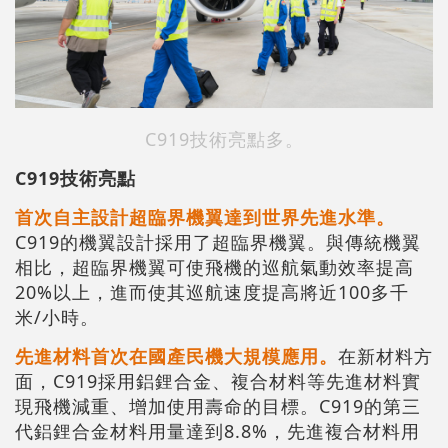
C919技術亮點多。
C919技術亮點
首次自主設計超臨界機翼達到世界先進水準。
C919的機翼設計採用了超臨界機翼。與傳統機翼
相比，超臨界機翼可使飛機的巡航氣動效率提高
20%以上，進而使其巡航速度提高將近100多千
米/小時。
先進材料首次在國產民機大規模應用。
在新材料方
面，C919採用鋁鋰合金、複合材料等先進材料實
現飛機減重、增加使用壽命的目標。C919的第三
代鋁鋰合金材料用量達到8.8%，先進複合材料用