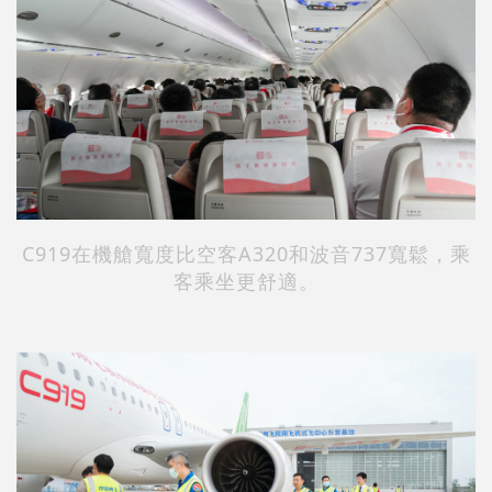
C919在機艙寬度比空客A320和波音737寬鬆，乘
客乘坐更舒適。