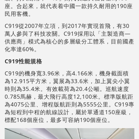
座。合起來，就代表着中國一款持久耐用的190座
民用客機。
C919從2007年立項，到2017年實現首飛，有30
萬人參與了科技攻關。C919採用以「主製造商—
供應商」模式為核心的多層級分工體系，目前國產
化率達60%。
C919性能規格
C919的機身寬3.96米，高4.166米，機身截面積
為12.915平方米，翼展為33.6米，加上翼尖小翼
時則為35.4米。有效載荷為20.4公噸。巡航速度
0.785馬赫，最大飛行高度12,100米。標準版航距
為4075公里、增程版航距則為5555公里。C919專
為短程到中程的航線設計，屬於單通道150座級，
標配168個座位，最多可容納190個座位。