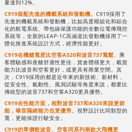
量達到12%。
C919裝配先進的機載系統和發動機。
C919採用了
先進的機載系統和發動機，比如高度模組化和綜合
化的航電系統、帶包線保護功能的全數位電傳飛控
系統等，全新的LEAP-1C高涵道比發動機採用了一
體化推進系統設計方式，經濟性能更好。
C919在機艙寬度比空客A320和波音737寬鬆
。
乘
客體驗感和座艙舒適性更佳，貨倉體積更大，載貨
能力比波音和空客更好，或更具有商業空間。其
次，C919採用的都是近年來的新技術、新材料，
從安全性、氣動性、風洞試驗等角度來說，都要比
傳統型的波音737和空客A320更具優勢。
C919在性能方面，相對波音737和A320來說更節
能，噪音隔絕能力也更優秀
。視野設計比同類型的
寬，更能保證行駛安全。
C919的單價較波音、空客同系列兩款大飛機更