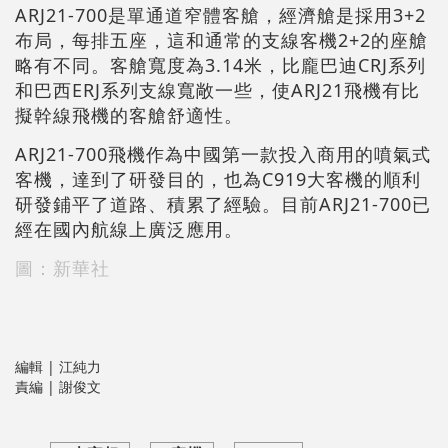
ARJ21-700是單通道窄體客艙，經濟艙是採用3+2
布局，每排五座，這和通常的支線客機2+2的座艙
略有不同。客艙寬度為3.14米，比龐巴迪CRJ系列
和巴西ERJ系列支線寬敞一些，使ARJ21飛機有比
擬幹線飛機的客艙舒適性。
ARJ21-700飛機作為中國第一款投入商用的噴氣式
客機，達到了研發目的，也為C919大客機的順利
研發鋪平了道路、積累了經驗。目前ARJ21-700已
經在國內航線上廣泛應用。
圖：新華社
編輯 | 江純力
責編 | 謝俊文