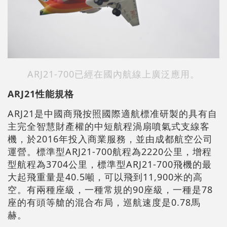
ARJ21-700已經在國內航線上廣泛應用。
ARJ21性能規格
ARJ21是中國商飛按照國際適航標准研製的具有自
主完全智慧財產權的中短航程渦扇噴氣式支線客
機，於2016年投入商業服務，並由成都航空公司
運營。標準型ARJ21-700航程為2220公里，增程
型航程為3704公里，標準型ARJ21-700飛機的最
大起飛重量是40.5噸，可以飛到11,900米的高
空。有兩種座級，一種常規的90座級，一種是78
座的有頭等艙的混合布局，巡航速度是0.78馬
赫。