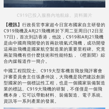
C919已投入服務內地航線。資料圖片
【橙訊】
行政長官李家超今日宣布國家自主研發的
C919飛機及ARJ21飛機將於下周二至周日(12日至
17日)，首次到訪香港，他說，C919和ARJ21飛機
是由中國商飛開發的首兩款噴氣式飛機，成功開發
這兩款飛機是國家航空製造業的重要里程碑。究竟
兩架飛機有些什麼技術和性能特點，《橙新聞》綜
合內媒報道作一簡介。
中國工程院院士、C919大型客機首飛放飛評審會
評審委員會主任張彥仲說，大飛機是我們建設創新
型國家的一個標誌性工程，也是一個國家裝備製造
業的標誌。C919大飛機的研製，不僅僅是一個飛
機本身，它可以帶動材料、裝備製造、電子系統、
資訊等一系列產業的發展。