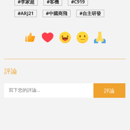
#李家超
#客機
#C919
#ARJ21
#中國商飛
#自主研發
評論
評論