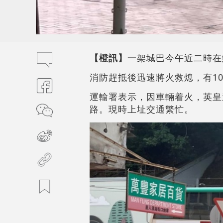
【橙訊】
一架城巴今午近二時在
消防趕抵後迅速將火救熄，有1
運輸署表示，因車輛着火，英皇
路。現時上址交通繁忙。