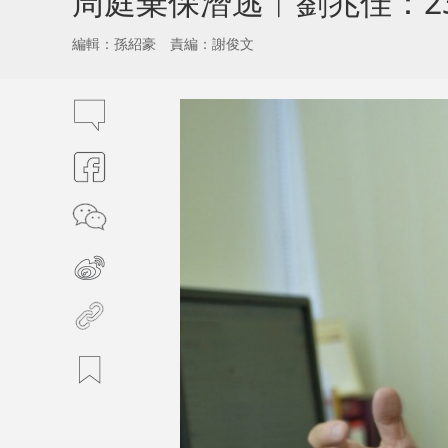
周庭棄保潛逃︱劉兆佳：2
編輯：孫紹豪
責編：謝俊文