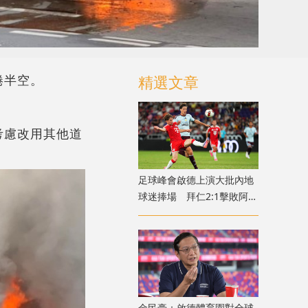
捲半空。
精選文章
考慮改用其他道
足球峰會啟德上演大批內地
球迷捧場 拜仁2:1擊敗阿士
東維拉
金民豪：啟德體育園對全球