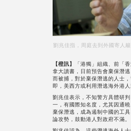
劉兆佳指，周庭去到外國寄人籬
【橙訊】
「港獨」組織、前「香
拿大讀書，日前預告會棄保潛逃
而被捕，對於棄保潛逃的人士，
即，美西方或利用潛逃海外港人
劉兆佳表示，不知警方具體研判
一，有國際知名度，尤其因通曉
棄保潛逃，成為遏制中國的工具
論攻勢，鼓動港人對政府不滿。
劉兆佳認為，這些潛逃海外人士