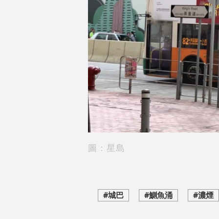
圖：星島
#城巴
#鰂魚涌
#濃煙