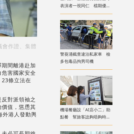
表演者一視同仁 檔期優先
給體育活動
議會作證、集體
警葵涌截查違泊私家車 檢
多包毒品拘男司機
釋期間離港赴加
力危害國家安全
23條立法在
是反對派領袖之
治價值，慫恿其
機場餐廳設「AI店小二」助
海外港人發動輿
點餐 幫旅客諗夠唔夠時間
食完先上機
，未必可長期維