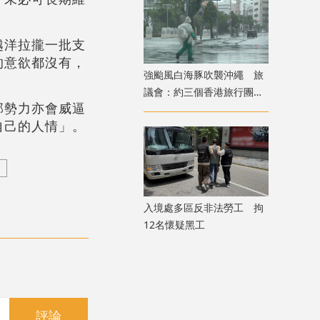
越洋拉攏一批支
的意欲都沒有，
強颱風白海豚吹襲沖繩 旅
議會：約三個香港旅行團在
部勢力亦會威逼
當地全部安全
自己的人情」。
入境處多區反非法勞工 拘
12名懷疑黑工
評論