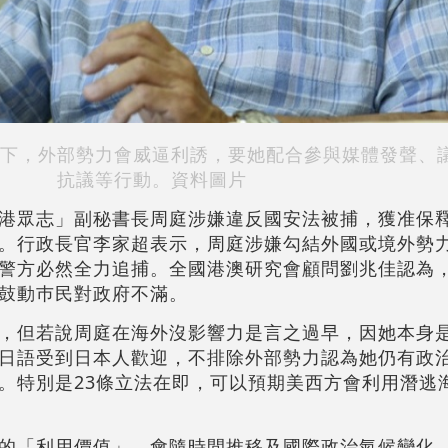
下，外部勢力會威逼利誘，要她配合參與媒體發聲、
抗議等行動。資料圖片
港眾志」副秘書長周庭涉嫌違反國安法被捕，獲准保
。行政長官李家超表示，周庭涉嫌勾結外國或境外勢
警方必然全力追捕。全國港澳研究會顧問劉兆佳認為，
鼓動巿民對政府不滿。
，但若說周庭在海外沒影響力是言之過早，因她本身
日語受到日本人歡迎，不排除外部勢力認為她仍有政
。特別是23條立法在即，可以預期美西方會利用潛逃
的「利用價值」，會隨時間推移及國際政治氣候變化