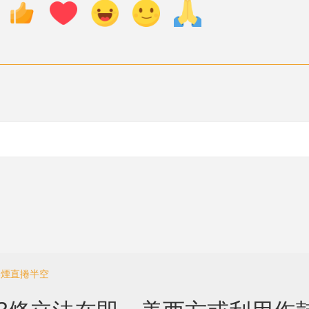
濃煙直捲半空