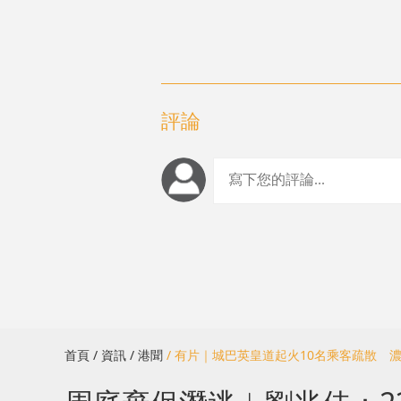
評論
首頁
/ 資訊
/ 港聞
/ 有片｜城巴英皇道起火10名乘客疏散 