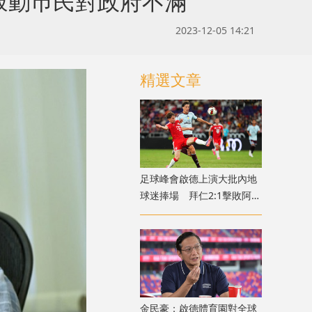
鼓動巿民對政府不滿
2023-12-05 14:21
精選文章
足球峰會啟德上演大批內地
球迷捧場 拜仁2:1擊敗阿士
東維拉
金民豪：啟德體育園對全球