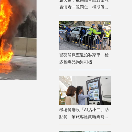
表演者一視同仁 檔期優先
給體育活動
警葵涌截查違泊私家車 檢
多包毒品拘男司機
機場餐廳設「AI店小二」助
點餐 幫旅客諗夠唔夠時間
食完先上機