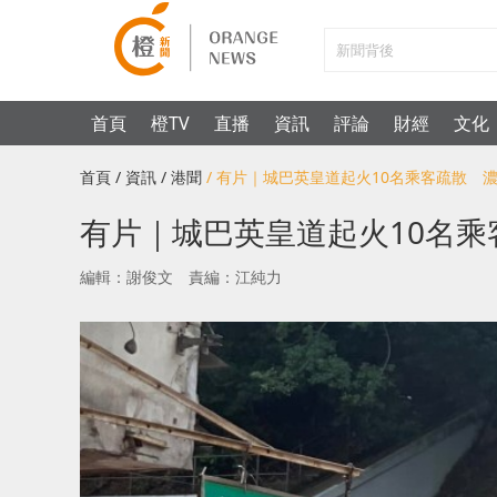
首頁
橙TV
直播
資訊
評論
財經
文化
首頁
/ 資訊
/ 港聞
/ 有片｜城巴英皇道起火10名乘客疏散 
有片｜城巴英皇道起火10名
編輯：謝俊文
責編：江純力