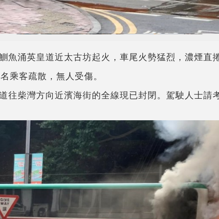
鰂魚涌英皇道近太古坊起火，車尾火勢猛烈，濃煙直
0名乘客疏散，無人受傷。
道往柴灣方向近濱海街的全線現已封閉。駕駛人士請