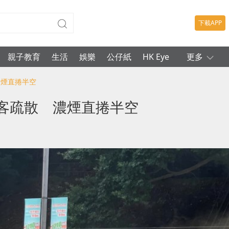
下載APP
親子教育
生活
娛樂
公仔紙
HK Eye
更多
濃煙直捲半空
乘客疏散 濃煙直捲半空