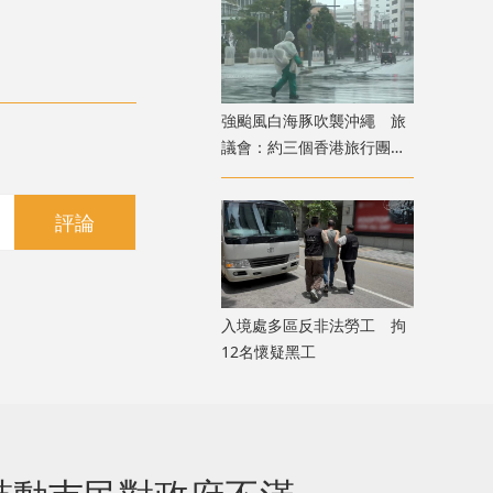
強颱風白海豚吹襲沖繩 旅
議會：約三個香港旅行團在
當地全部安全
評論
入境處多區反非法勞工 拘
12名懷疑黑工