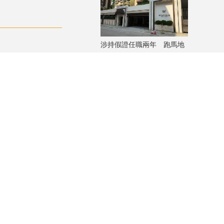
涉持假證任職兩年 跑馬地
私人屋苑泳池救生員被捕
評論