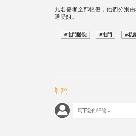
九名傷者全部輕傷，他們分別由
通受阻。
#屯門醫院
#屯門
#私
評論