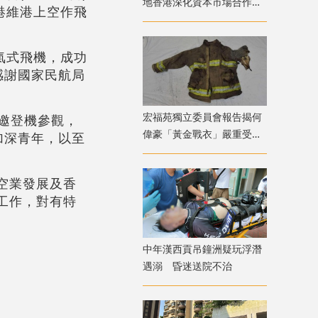
地香港深化資本市場合作
香港維港上空作飛
霍爾木茲海峽外交突破 國
際足協股權風波
噴氣式飛機，成功
感謝國家民航局
宏福苑獨立委員會報告揭何
獲邀登機參觀，
偉豪「黃金戰衣」嚴重受
加深青年，以至
損 或曾長時間接觸高溫
空業發展及香
工作，對有特
中年漢西貢吊鐘洲疑玩浮潛
遇溺 昏迷送院不治