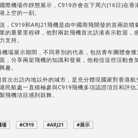
際機場作靜態展示，C919亦會在下周六(16日)在
港上空的一刻。
，C919和ARJ21飛機是由中國商飛開發的首兩款
業的重要里程碑，他對兩款飛機首次訪港表示歡迎，
力支持。
機在香港機場展示期間，不同界別的代表，包括青年團體會
面，分享兩架飛機的知識和發展，他相信這些活動會
興趣。
飛機首次出訪內地以外的城市，是充分體現國家對香港航
港民航處一直積極參與C919飛機多項認證項目和評估
製飛機項目感到鼓舞。
機場
#C919
#ARJ21
#展示