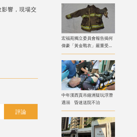
際足協股權風波
故影響，現場交
宏福苑獨立委員會報告揭何
偉豪「黃金戰衣」嚴重受
損 或曾長時間接觸高溫
中年漢西貢吊鐘洲疑玩浮潛
遇溺 昏迷送院不治
評論