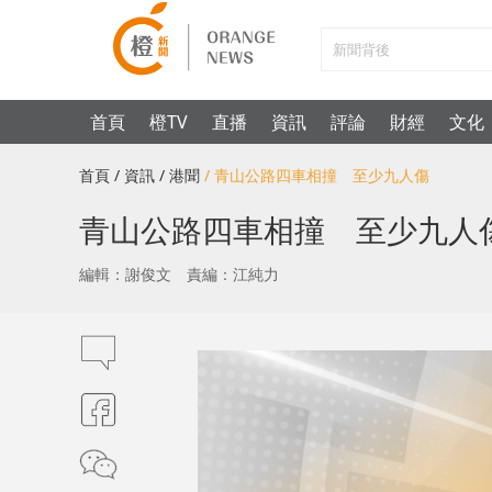
首頁
橙TV
直播
資訊
評論
財經
文化
首頁
/ 資訊
/ 港聞
/ 青山公路四車相撞 至少九人傷
青山公路四車相撞 至少九人
編輯：謝俊文
責編：江純力