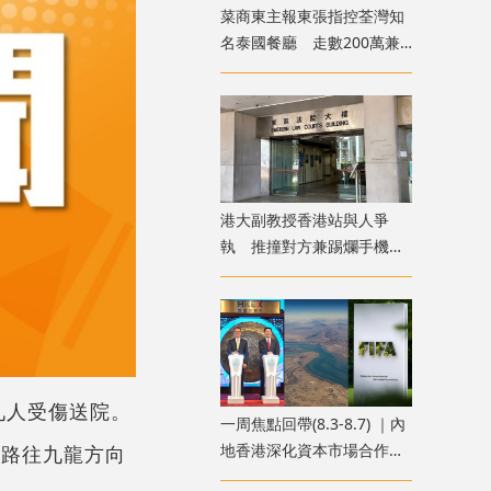
菜商東主報東張指控荃灣知
名泰國餐廳 走數200萬兼
呃政府2000萬擔保貸款
港大副教授香港站與人爭
執 推撞對方兼踢爛手機
准簽保守行為兩年
九人受傷送院。
一周焦點回帶(8.3-8.7) ｜內
地香港深化資本市場合作
公路往九龍方向
霍爾木茲海峽外交突破 國