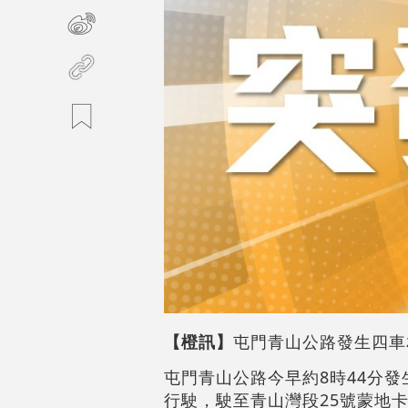
【橙訊】
屯門青山公路發生四車
屯門青山公路今早約8時44分
行駛，駛至青山灣段25號蒙地