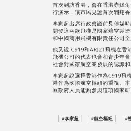
首次到訪香港，會在香港赤鱲角國
行演示，讓市民見證首次翱翔香
李家超出席行政會議前見傳媒時說
開發這兩款飛機是國家航空製造
和中國商用飛機有限責任公司全
他又說 C919和ARJ21飛
飛機公司的代表也會和青少年會
社會對國家航空業發展的認識和
李家超說選擇香港作為C919
港作為國際航空樞紐的重視。本
區政府人員能夠參與這項國家研
#李家超
#航空樞紐
#