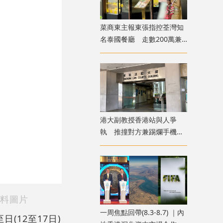
菜商東主報東張指控荃灣知
名泰國餐廳 走數200萬兼
呃政府2000萬擔保貸款
港大副教授香港站與人爭
執 推撞對方兼踢爛手機
准簽保守行為兩年
資料圖片
一周焦點回帶(8.3-8.7) ｜內
(12至17日)