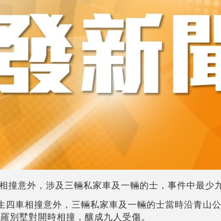
相撞意外，涉及三輛私家車及一輛的士，事件中最少
發生四車相撞意外，三輛私家車及一輛的士當時沿青山
卡羅別墅對開時相撞，釀成九人受傷。