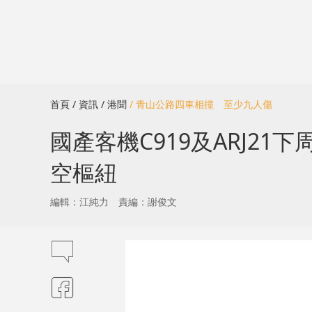
首頁
/ 資訊
/ 港聞
/ 青山公路四車相撞 至少九人傷
國產客機C919及ARJ2
空樞紐
編輯：江純力
責編：謝俊文