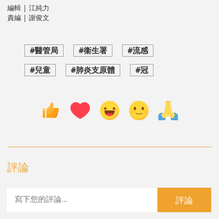
編輯 | 江純力
責編 | 謝俊文
#醫管局
#衞生署
#流感
#兒童
#肺炎支原體
#冠
評論
評論