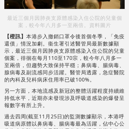
最近三個月因肺炎支原體感染入住公院的兒童個
案，較今年八月多一至兩倍。資料圖片
【橙訊】
本港步入撤銷口罩令後首個冬季，「免疫
還債」情況加劇。衞生署引述醫管局最新數據顯
示，最近三個月因肺炎支原體感染入住公院的兒童
個案，徘徊在每月110至170宗，較今年八月多一
至兩倍，但趨勢大致保持平穩；鼻病毒、腸病毒、
腺病毒及副流感同步活躍。醫管局透露，急症醫院
的內科及兒科病床住用率已破100%。
另一方面，本地流感及新冠的整體活躍程度持續維
持低水平，近期亦未發現涉及呼吸道感染的爆發呈
報數字有所上升。
過去四周(截至11月25日)的監測數據顯示，本港呼
吸道病原體以鼻病毒、腸病毒最為活躍，佔中心公