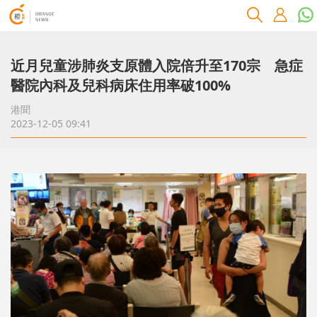
近月兒童涉肺炎支原體入院倍升至170宗 急症
醫院內科及兒科病床住用率破100%
港聞
2023-12-05 09:41