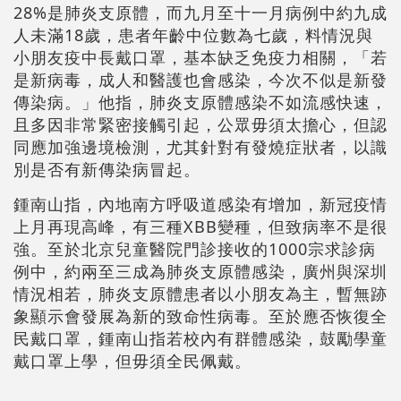
28%是肺炎支原體，而九月至十一月病例中約九成
人未滿18歲，患者年齡中位數為七歲，料情況與
小朋友疫中長戴口罩，基本缺乏免疫力相關，「若
是新病毒，成人和醫護也會感染，今次不似是新發
傳染病。」他指，肺炎支原體感染不如流感快速，
且多因非常緊密接觸引起，公眾毋須太擔心，但認
同應加強邊境檢測，尤其針對有發燒症狀者，以識
別是否有新傳染病冒起。
鍾南山指，內地南方呼吸道感染有增加，新冠疫情
上月再現高峰，有三種XBB變種，但致病率不是很
強。至於北京兒童醫院門診接收的1000宗求診病
例中，約兩至三成為肺炎支原體感染，廣州與深圳
情況相若，肺炎支原體患者以小朋友為主，暫無跡
象顯示會發展為新的致命性病毒。至於應否恢復全
民戴口罩，鍾南山指若校內有群體感染，鼓勵學童
戴口罩上學，但毋須全民佩戴。