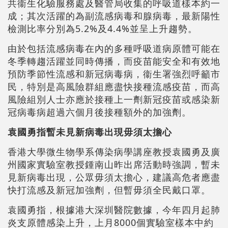
共衞生化驗服務處及醫管局收集的呼吸道樣本約一
成；其次活躍的為副流感病毒和腺病毒，最新陽性
檢測比率分別為5.2%及4.4%並呈上升趨勢。
由於包括流感病毒在內的多種呼吸道病原體可能在
冬季轉趨活躍並同時傳播，而疫苗能安全和有效地
預防季節性流感和新冠病毒病，衞生署強烈呼籲市
民，特別是高風險群組應盡快接種流感疫苗，而高
風險組別人士亦應於接種上一劑新冠疫苗或感染新
冠病毒病超過六個月後接種額外的加強劑。
袁國勇指暫未見新病毒出現毋須太擔心
香港大學微生物學系傳染病學講座教授袁國勇及廣
州國家實驗室教授鍾南山昨出席活動時強調，暫未
見新病毒出現，公眾毋須太擔心，建議高危者應盡
快打流感及新冠加強劑，但暫毋須全民戴口罩。
袁國勇指，根據港大深圳醫院數據，今年四月起肺
炎支原體感染上升，上月8000個實驗室樣本中約