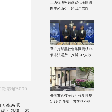
丘應樺明率領商貿代表團訪
問馬來西亞 將出席吉隆坡
經貿辦開幕典禮
警方打擊黑社會集團搗破14
個非法場所 拘捕147人涉
清洗逾6億犯罪得益
款港幣5000
長者友善樓宇設計強制性規
定8月起生效 業界稱不構
面向她索取
成太大額外負擔
起網民熱議。不