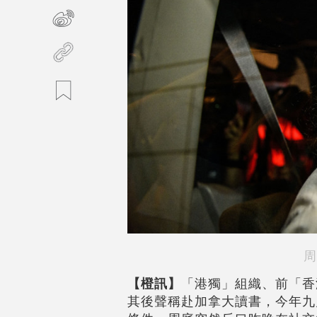
周
【橙訊】
「港獨」組織、前「香
其後聲稱赴加拿大讀書，今年九