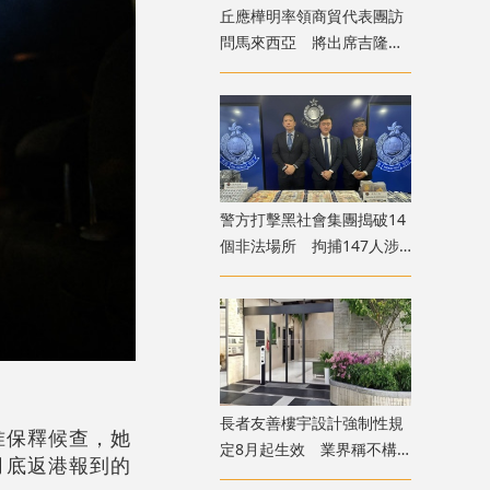
丘應樺明率領商貿代表團訪
問馬來西亞 將出席吉隆坡
經貿辦開幕典禮
警方打擊黑社會集團搗破14
個非法場所 拘捕147人涉
清洗逾6億犯罪得益
長者友善樓宇設計強制性規
准保釋候查，她
定8月起生效 業界稱不構
月底返港報到的
成太大額外負擔