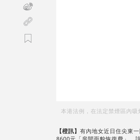
本港法例，在法定禁煙區內吸煙
【橙訊】
有內地女近日住尖東一
8600元「房間面貌恢復費」