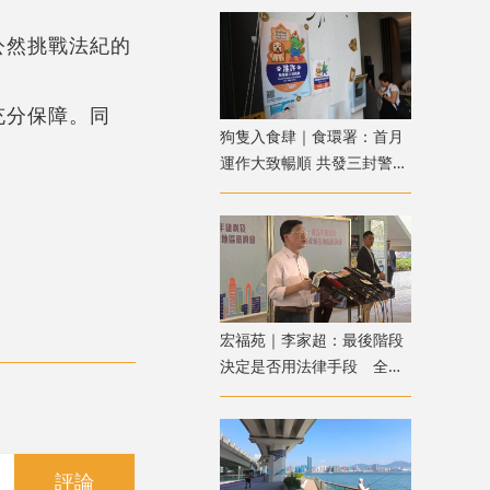
公然挑戰法紀的
充分保障。同
狗隻入食肆｜食環署：首月
運作大致暢順 共發三封警告
信及作兩宗檢控
宏福苑｜李家超：最後階段
決定是否用法律手段 全力
支持配合獨立委員會
評論