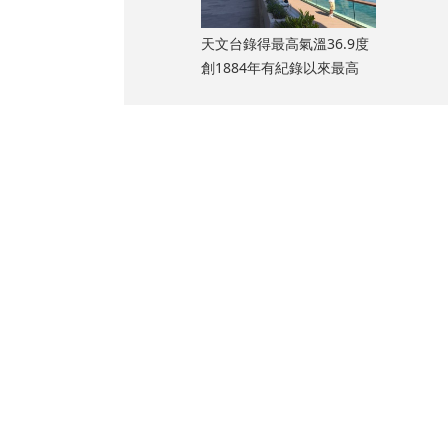
天文台錄得最高氣溫36.9度
創1884年有紀錄以來最高
一所非吸煙酒
以恢復房間原
店內吸，煙頭是