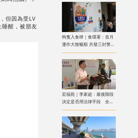
，但因為受LV
上睡醒，被朋友
狗隻入食肆｜食環署：首月
運作大致暢順 共發三封警告
信及作兩宗檢控
宏福苑｜李家超：最後階段
決定是否用法律手段 全力
支持配合獨立委員會