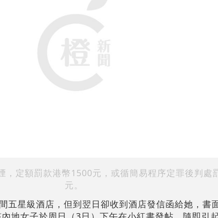
，定額罰款港幣1500元，或循簡易程序定罪後判處罰
元。
間五星級酒店，但到翌日卻收到酒店發信函給她，書
。該內地女子於周日（3日）下午在小紅書發帖，隨即引