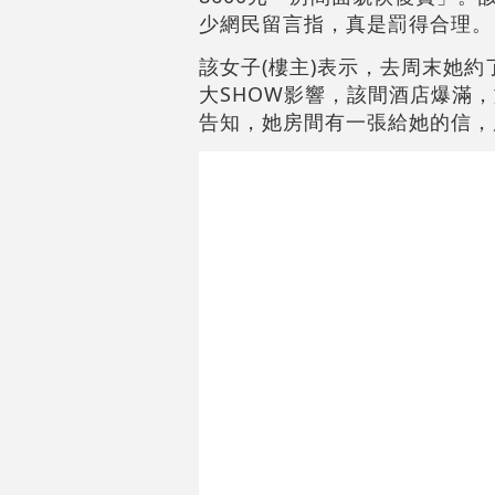
少網民留言指，真是罰得合理。
該女子(樓主)表示，去周末她
大SHOW影響，該間酒店爆滿
告知，她房間有一張給她的信，