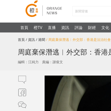
首頁
橙TV
直播
資訊
評論
財經
文化
首頁
/ 資訊
/ 港聞
/ 周庭棄保潛逃︱外交部：香港是法治社
周庭棄保潛逃︱外交部：香港
編輯：江純力
責編：謝俊文