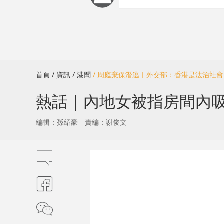
首頁
/ 資訊
/ 港聞
/ 周庭棄保潛逃︱外交部：香港是法治社
熱話｜內地女被指房間內吸
編輯：孫紹豪
責編：謝俊文