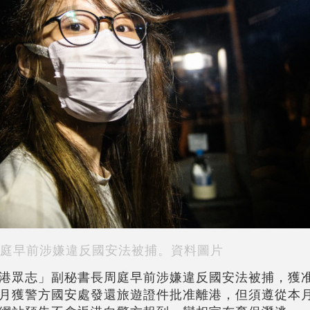
庭早前涉嫌違反國安法被捕。資料圖片
港眾志」副秘書長周庭早前涉嫌違反國安法被捕，獲
月獲警方國安處發還旅遊證件批准離港，但須遵從本