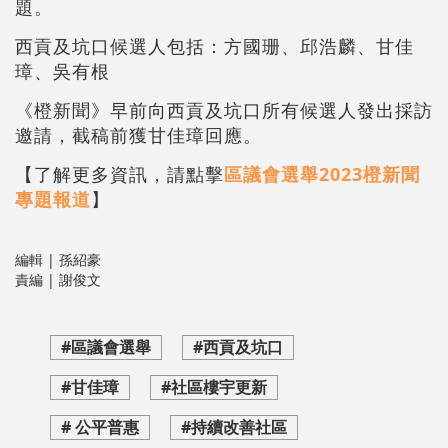
題。
西貢及坑口候選人包括：方國珊、邱浩麟、甘佳
璋、吳有根
《橙新聞》早前向西貢及坑口所有候選人發出採訪
邀請，截稿前獲甘佳璋回應。
【了解更多資訊，請點擊
區議會選舉2023橙新聞
專題報道
】
編輯 | 孫紹豪
責編 | 謝俊文
#區議會選舉
#西貢及坑口
#甘佳璋
#社區樓宇更新
# 公平普惠
#持續改善社區