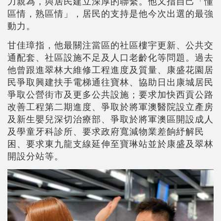
力親為，與居民建立深厚的聯繫。他又指自己「懂
區情，熟區情」，居民的支持是他今次出選的最強
動力。
甘佳璋指，他最關注當區的社區樓宇更新、公共交
通配套、社區設施不足及人口老齡化等問題。過去
他曾跟進翠林大維修工程進度及質量、康盛花園居
民爭取興建扶手電梯通往寶林、協助日出康城居民
爭取公營街市及更多公共設施；要求加快西貢公路
改善工程第二期進度、爭取於將軍澳醫院設立產房
及新生嬰兒深切治療部、爭取於將軍澳區開設成人
及學童牙科診所、要求政府寬減物業差餉紓解民
困、要求東九龍支線延伸至寶琳站並於康盛及翠林
開設分站等。