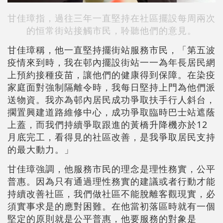
甘佳璋指，過往三年一直堅持在社區擺設每周兩次
的恒常街站接觸市民，聆聽他們的意見。
甘佳璋稱，他一直堅持擺街站服務市民，「第五波
疫情來到時，我在邨內擺設街站一一為年長居民網
上預約接種疫苗，讓他們的健康得到保障。在染疫
家庭面對強制隔離令時，我每日堅持上門為他們派
送物資。我亦為邨內居民成功爭取扶手行人斜台，
擱置興建道路維修中心，成功爭取臨時巴士站遮蔭
上蓋，而我們持續爭取跟進的黃橋升降機亦於12
月底完工，看得見的社區改善，是我爭取居民支持
的最大動力。」
甘佳璋強調，他服務市民的理念是理性務實，公平
普惠。因為只有通過理性務實的建議或者行動才能
持續改善社區，我們做社區不能脫離客觀現實，必
須實事求是的應對困難。在他當初落區時就有一個
堅定的原則就是公平普惠，他要服務的對象是