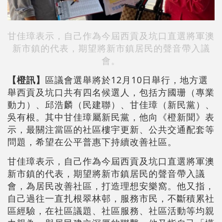
甘佳璋表示，自己作為今屆西貢及坑口直選將軍澳
新市鎮的代表，期望將新市鎮居民的聲音帶入議
會。
【橙訊】
區議會選舉將於12月10日舉行，地方選
舉西貢及坑口共有四名候選人，包括方國珊（專業
動力）、邱浩麟（民建聯）、甘佳璋（新民黨）、
吳有根。其中甘佳璋屬新民黨，他向《橙新聞》表
示，最關注當區的社區樓宇更新、公共交通配套等
問題，希望在公平普惠下持續改善社區。
甘佳璋表示，自己作為今屆西貢及坑口直選將軍澳
新市鎮的代表，期望將新市鎮居民的聲音帶入議
會，為居民改善社區，打造理想安樂窩。他又指，
自己過往一直扎根翠林邨，服務市民，不斷積累社
區經驗，在社區議題、社區服務、社區活動等均親