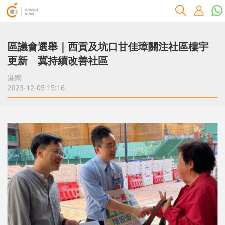
區議會選舉｜西貢及坑口甘佳璋關注社區樓宇
更新 冀持續改善社區
港聞
2023-12-05 15:16