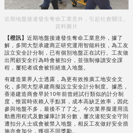
近期地盤接連發生奪命工業意外，引起社會關注。
資料圖片
【橙訊】
近期地盤接連發生奪命工業意外，據了
解，多間大型承建商正研究運用智能科技，為工友
設立安全計分制，已有個別地盤正在試行。工友做
出罔顧安全行為時會被扣分，並強制修讀安全課
程，屢犯者或會被拒絕進入地盤。
有建造業界人士透露，為更有效推廣工地安全文
化，多間大型承建商擬設立安全計分制度。據悉，
香港建造商會早於10年前曾經試行類似的計分制
度，惟當時依賴人手點算，成本高缺乏效率，因此
參與地盤不多，最後不了了之。今次業界擬運用流
動應用程式及數據庫計算分數，屢次違犯安全守則
遭扣分人士或會被禁入地盤，相反工友做好安全措
施亦會加分，獲得不同獎勵。