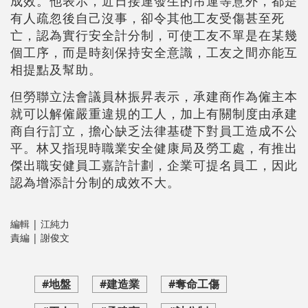
成效。他表示，近日接連發生的吊運等意外，都是
有人疏忽後自己沒事，卻令其他工友受傷甚至死
亡，認為實行安全計分制，可使工友不單是在某幾
個工序，而是時刻保持安全意識，工友之間亦能互
相提點及幫助。
但勞聯立法會議員林振昇表示，承建商作為僱主本
就可以解僱嚴重違規的工人，加上有關制度由承建
商自行訂立，擔心缺乏法律基礎下對員工造成不公
平。林又指現時職業安全健康局及勞工處，有推出
傑出職安健員工嘉許計劃，企業可提名員工，因此
認為增添計分制的成效不大。
編輯 | 江純力
責編 | 謝俊文
#地盤
#建造業
#奪命工傷