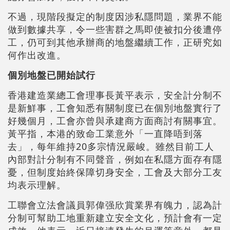
不過，現階段擬定的制度因涉私隱問題，業界不能
做到數據共享，令一些害群之馬即使被扣分後遭停
工，仍可到其他承辦商的地盤繼續工作，正研究如
何作出改進。
個別地盤已開始試行
香港建造業總工會理事長黃平表示，安全計分制不
是新鮮事，工會知悉有關制度已在個別地盤實行了
好幾個月，工會亦曾與承建商方面商討有關事宜。
黃平指，本港的致命工業意外「一直降唔到落
去」，每年維持20多宗情況嚴峻。雖然目前工人
內部對計分制有不同聲音，例如在私隱方面存有隱
憂，但制度始終保障切身安全，工會及大部分工友
均表示理解。
工聯會立法會議員郭偉强欣賞業界有魄力，認為計
分制可幫助工地重新建立安全文化，預計會有一定